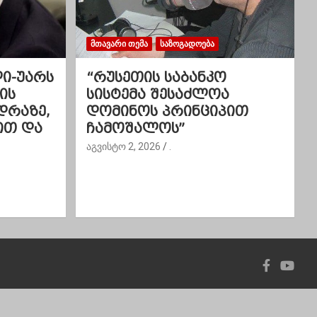
ᲛᲗᲐᲕᲐᲠᲘ ᲗᲔᲛᲐ
ᲡᲐᲖᲝᲒᲐᲓᲝᲔᲑᲐ
ლი-უარს
“რუსეთის საბანკო
ის
სისტემა შესაძლოა
დრაზე,
დომინოს პრინციპით
ით და
ჩამოშალოს”
აგვისტო 2, 2026
.