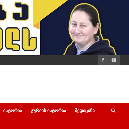
ᲘᲡᲢᲝᲠᲘᲐ
ᲒᲣᲠᲘᲘᲡ ᲘᲡᲢᲝᲠᲘᲐ
ᲛᲔᲓᲘᲪᲘᲜᲐ