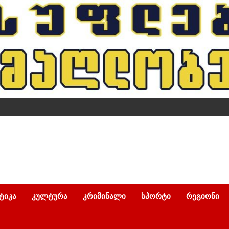
ᲢᲘᲙᲐ
ᲙᲣᲚᲢᲣᲠᲐ
ᲙᲠᲘᲛᲘᲜᲐᲚᲘ
ᲡᲞᲝᲠᲢᲘ
ᲠᲔᲒᲘᲝᲜᲘ