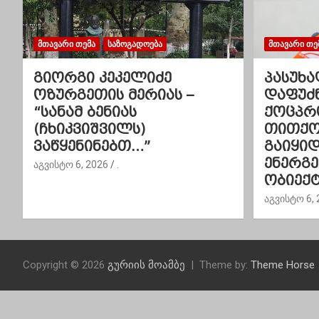
ა
ვ
ᲛᲗᲐᲕᲐᲠᲘ ᲗᲔᲛᲐ
ᲡᲐᲖᲝᲒᲐᲓᲝᲔᲑᲐ
ᲛᲗᲐᲕᲐᲠᲘ ᲗᲔ
ი
გიორგი კეკელიძე
პასუხა
ოზურგეთის მერიას –
დაფუძ
გ
“სანამ ბენიას
ქოცპრ
(ჩხიკვიშვილს)
თითქოს
ა
ვაწყენინებთ…”
გაიყი
ც
ენერგ
აგვისტო 6, 2026
.
ობიექტ
ი
აგვისტო 6, 
ა
Copyright © 2026
გურიის მოამბე
Theme by:
Theme Horse