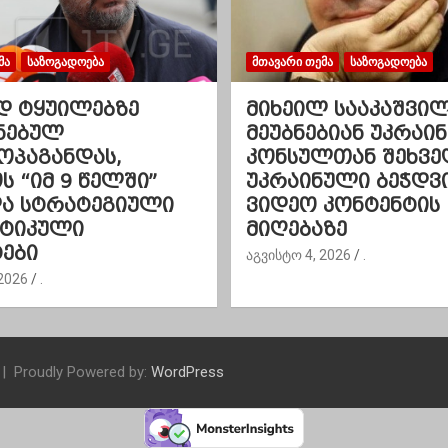
ᲛᲐ
ᲡᲐᲖᲝᲒᲐᲓᲝᲔᲑᲐ
ᲛᲗᲐᲕᲐᲠᲘ ᲗᲔᲛᲐ
ᲡᲐᲖᲝᲒᲐᲓᲝᲔᲑᲐ
დ ტყუილებზე
მიხეილ სააკაშვი
ნებულ
მეუბნებიან უკრაინ
ოპაგანდას,
კონსულთან შეხვე
 “იმ 9 წელში”
უკრაინული ბეჭდვ
და სტრატეგიული
ვიდეო კონტენტის
ეტიკული
მიღებაზე
ები
აგვისტო 4, 2026
.
2026
.
Proudly Powered by:
WordPress