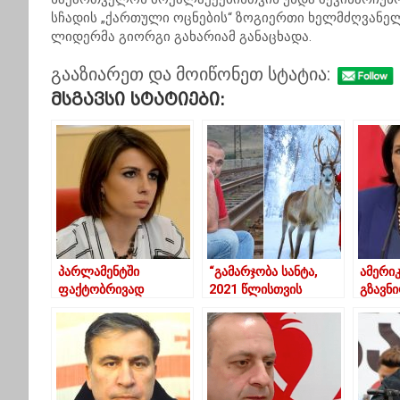
სჩადის „ქართული ოცნების“ ზოგიერთი ხელმძღვანელი
ლიდერმა გიორგი გახარიამ განაცხადა.
გააზიარეთ და მოიწონეთ სტატია:
Მსგავსი Სტატიები:
პარლამენტში
“გამარჯობა სანტა,
ამერი
ფაქტობრივად
2021 წლისთვის
გზავნი
ფრაქციის სხდომები
არაფერი მომიტანო”
რომ ჩ
ტარდება, ეს
– თენგო
პარტნ
პარლამენტი არ არის
გოგოტიშვილის
გრძელ
– თამარ ჩუგოშვილი
წერილი სანტას
ზურაბ