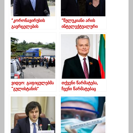
“კორონავირუსის
“წულუკიანი არის
გავრცელების
ინტელექტუალური
პრევენციის ერთ-ერთი
ადამიანი, ვინც იცის
ძლიერი ბერკეტი
კულტურის ფასი”-
ღამით
ვოლსკი
გადაადგილების
შეზღუდვაა”
ვიდეო: გაფიცულებმა
თქვენი წარმატება,
“გულისტანის”
ჩვენი წარმატებაც
ბლოკირება დაიწყეს
იქნება – ლიეტუვის
პრეზიდენტის
მილოცვა