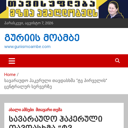
S
k
i
p
პარასკევი, აგვისტო 7, 2026
t
o
გურიის მოამბე
c
o
www.guriismoambe.com
n
t
e
n
Home
t
სავარაუდო ჰაკერული თავდასხმა “ტვ პირველის”
ცენტრალურ სერვერზე
ᲐᲮᲐᲚᲘ ᲐᲛᲑᲔᲑᲘ
ᲛᲗᲐᲕᲐᲠᲘ ᲗᲔᲛᲐ
სავარაუდო ჰაკერული