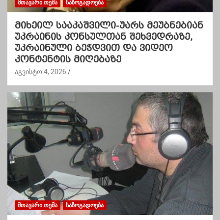
ᲛᲗᲐᲕᲐᲠᲘ ᲗᲔᲛᲐ
ᲡᲐᲖᲝᲒᲐᲓᲝᲔᲑᲐ
მიხეილ სააკაშვილი-უარს მეუბნებიან
უკრაინის კონსულთან შეხვედრაზე,
უკრაინული ბეჭდვით და ვიდეო
კონტენტის მიღებაზე
აგვისტო 4, 2026
.
ᲛᲗᲐᲕᲐᲠᲘ ᲗᲔᲛᲐ
ᲡᲐᲖᲝᲒᲐᲓᲝᲔᲑᲐ