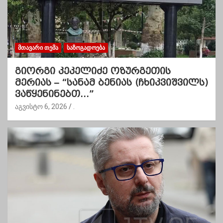
ᲛᲗᲐᲕᲐᲠᲘ ᲗᲔᲛᲐ
ᲡᲐᲖᲝᲒᲐᲓᲝᲔᲑᲐ
გიორგი კეკელიძე ოზურგეთის
მერიას – “სანამ ბენიას (ჩხიკვიშვილს)
ვაწყენინებთ…”
აგვისტო 6, 2026
.