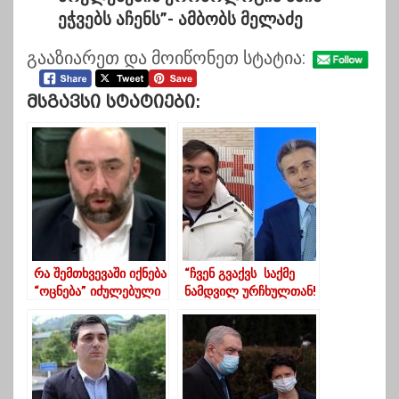
ეჭვებს აჩენს”-
ამბობს მელაძე
გააზიარეთ და მოიწონეთ სტატია:
Მსგავსი Სტატიები:
რა შემთხვევაში იქნება
“ჩვენ გვაქვს საქმე
“ოცნება” იძულებული
ნამდვილ ურჩხულთან!
დანიშნოს ხელახალი
ისე არავის არ
არჩევნები?
ეზიზღება ქართველი
ხალხი,როგორც
ივანიშვილს”