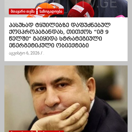
ᲛᲗᲐᲕᲐᲠᲘ ᲗᲔᲛᲐ
ᲡᲐᲖᲝᲒᲐᲓᲝᲔᲑᲐ
პასუხად ტყუილებზე დაფუძნებულ
ქოცპროპაგანდას, თითქოს “იმ 9
წელში” გაიყიდა სტრატეგიული
ენერგეტიკული ობიექტები
აგვისტო 6, 2026
.