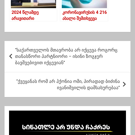
2024 წლამდე
კორონავირუსის 4 216
არავითარი
ახალი შემთხვევა
რიგგარეშე
გამოვლინდა,
არჩევენები არ იქნება
გარდაიცვალა 38
– ირაკლი კობახიძე
ადამიანი
პ
“საქართველოს მთავრობა არ იქცევა როგორც
ო
თანასწორი პარტნიორი – ისინი ზოგჯერ
ბავშვებივით იქცევიან”
ს
ტ
“ქვეყანას რომ არ ჰქონია ომი, პირადად ბიძინა
ი
ივანიშვილის დამსახურებაა”
ს
ნ
ა
ვ
ი