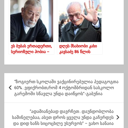
დღეს დააჯილდოვა
ეს ბუბას ერთადერთი,
დღეს მსახიობი კახი
სერიოზული ჰობია –
კავსაძე 86 წლის
82 წლის ბუბა კიკაბიძე
გახდებოდა
ამ გატაცებას ვერ
ღალატობს
პ
“ზოგიერთ სკოლაში ვაქცინირებულია პედაგოგთა
ო
60%…ვფიქრობთ,რომ 4 ოქტომბრიდან სასკოლო
გარემოში სწავლა უნდა დაიწყოს”-გაბუნია
ს
ტ
“ადამიანებად დავრჩეთ…დაუნდობლობა
ი
საშინელებაა, ასეთ დროს ყველა უნდა გაჩერდეს
ს
და დიდ ხანს სიცოცხლე უსურვოს” – ვახო სანაია