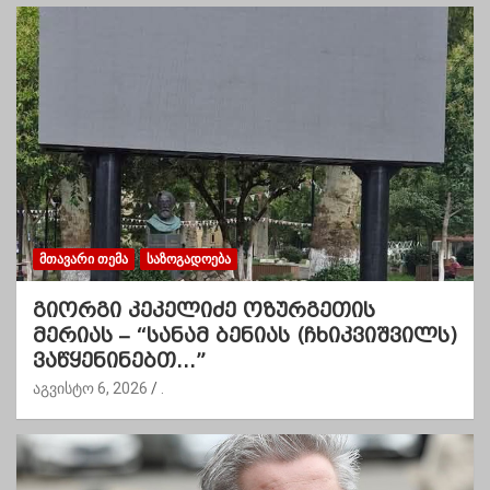
ᲛᲗᲐᲕᲐᲠᲘ ᲗᲔᲛᲐ
ᲡᲐᲖᲝᲒᲐᲓᲝᲔᲑᲐ
გიორგი კეკელიძე ოზურგეთის
მერიას – “სანამ ბენიას (ჩხიკვიშვილს)
ვაწყენინებთ…”
აგვისტო 6, 2026
.