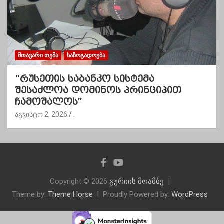
ᲛᲗᲐᲕᲐᲠᲘ ᲗᲔᲛᲐ
ᲡᲐᲖᲝᲒᲐᲓᲝᲔᲑᲐ
“რუსეთის საბანკო სისტემა
შესაძლოა დომინოს პრინციპით
ჩამოშალოს”
აგვისტო 2, 2026
.
Copyright © 2026
გურიის მოამბე
Theme by:
Theme Horse
Proudly Powered by:
WordPress