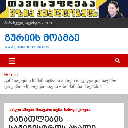
S
k
i
p
პარასკევი, აგვისტო 7, 2026
t
o
გურიის მოამბე
c
o
www.guriismoambe.com
n
t
e
n
Home
t
განათლების სამინისტროს ახალი რეგულაცია საჯარო
და კერძო სკოლებისთვის – ბრძანება ძალაშია
ᲐᲮᲐᲚᲘ ᲐᲛᲑᲔᲑᲘ
ᲛᲗᲐᲕᲐᲠᲘ ᲗᲔᲛᲐ
ᲡᲐᲖᲝᲒᲐᲓᲝᲔᲑᲐ
განათლების