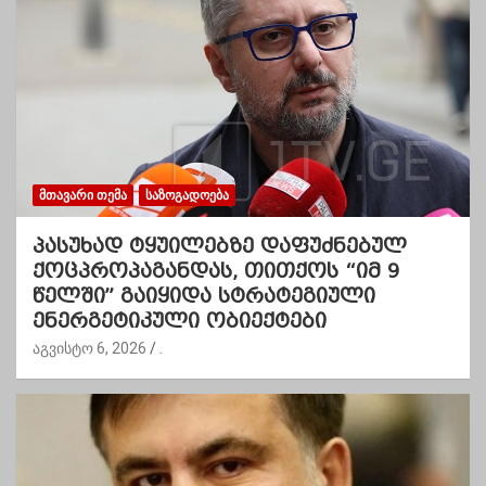
ᲛᲗᲐᲕᲐᲠᲘ ᲗᲔᲛᲐ
ᲡᲐᲖᲝᲒᲐᲓᲝᲔᲑᲐ
პასუხად ტყუილებზე დაფუძნებულ
ქოცპროპაგანდას, თითქოს “იმ 9
წელში” გაიყიდა სტრატეგიული
ენერგეტიკული ობიექტები
აგვისტო 6, 2026
.