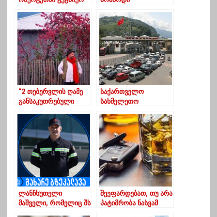
სამუშაოებთან
კორონავირუსით
დაკავშირებით
გარდაიცვალა
განცხადებას
ავრცელებს
“2 თებერვლის ღამე
საქართველო
განსაკუთრებული
სახმელეთო
ღამეა გურიაში”
საზღვრებს დღეიდან
გახსნის
ლანჩხუთელი
შეეფარდებათ, თუ არა
მაშველი, რომელიც შს
პატიმრობა ნასვამ
მინისტრმა პოლიციის
მძღოლებს