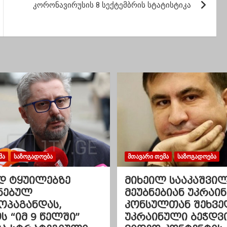
კორონავირუსის 8 სექტემბრის სტატისტიკა
ᲛᲐ
ᲡᲐᲖᲝᲒᲐᲓᲝᲔᲑᲐ
ᲛᲗᲐᲕᲐᲠᲘ ᲗᲔᲛᲐ
ᲡᲐᲖᲝᲒᲐᲓᲝᲔᲑᲐ
დ ტყუილებზე
მიხეილ სააკაშვი
ნებულ
მეუბნებიან უკრაინ
ოპაგანდას,
კონსულთან შეხვე
 “იმ 9 წელში”
უკრაინული ბეჭდვ