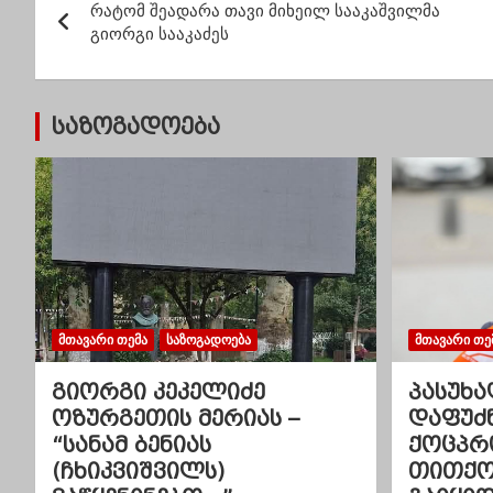
რატომ შეადარა თავი მიხეილ სააკაშვილმა
ო
გიორგი სააკაძეს
ს
ტ
საზოგადოება
ი
ს
ნ
ა
ვ
ᲛᲗᲐᲕᲐᲠᲘ ᲗᲔᲛᲐ
ᲡᲐᲖᲝᲒᲐᲓᲝᲔᲑᲐ
ᲛᲗᲐᲕᲐᲠᲘ ᲗᲔ
ი
გიორგი კეკელიძე
პასუხა
ოზურგეთის მერიას –
დაფუძ
გ
“სანამ ბენიას
ქოცპრ
(ჩხიკვიშვილს)
თითქოს
ა