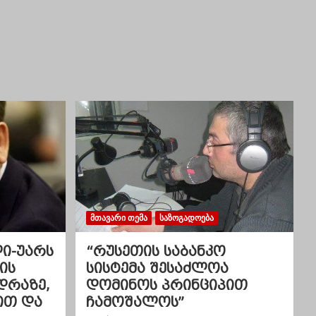
ᲛᲗᲐᲕᲐᲠᲘ ᲗᲔᲛᲐ
ᲡᲐᲖᲝᲒᲐᲓᲝᲔᲑᲐ
ლი-უარს
“რუსეთის საბანკო
ის
სისტემა შესაძლოა
დრაზე,
დომინოს პრინციპით
ით და
ჩამოშალოს”