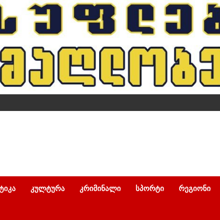
ᲢᲘᲙᲐ
ᲙᲣᲚᲢᲣᲠᲐ
ᲙᲠᲘᲛᲘᲜᲐᲚᲘ
ᲡᲞᲝᲠᲢᲘ
ᲠᲔᲒᲘᲝᲜᲘ