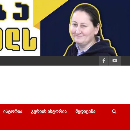
ᲘᲡᲢᲝᲠᲘᲐ
ᲒᲣᲠᲘᲘᲡ ᲘᲡᲢᲝᲠᲘᲐ
ᲛᲔᲓᲘᲪᲘᲜᲐ