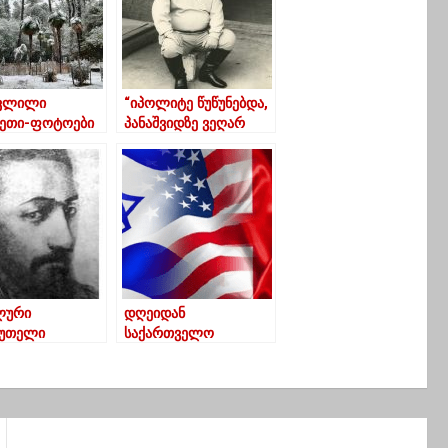
ვლილი
“იპოლიტე წუწუნებდა,
ეთი-ფოტოები
პანაშვიდზე ვეღარ
მივსულვარ, რომ
დამინახავენ,
ჭირისუფალიც კი
სიცილით იგუდებაო”
ლური
დღეიდან
უთელი
საქართველო
არი რომელიც
„წითელი“ ქვეყნების
არმა ხალხმა
სიაში შევიდა – ვინ
ყა
ვეღარ გაემგზავრება
ისრაელში