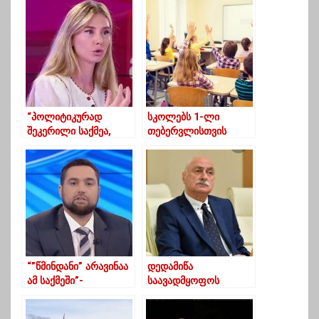
“პოლიტიკურად
სკოლებს 1-ლი
შეკერილი საქმეა,
თებერვლისთვის
რომელიც ივანიშვილს
მოსწავლეების
სჭირდებოდა
მისაღებად სრული
წინასაარჩევნოდ”
მზადყოფნაა –
განათლების
სამინისტრო
“”წმინდანი” არავინაა
დედამიწა
ამ საქმეში”-
საავადმყოფოს
გამზარდია
პალატაში წევს-
ლადო კახაძე