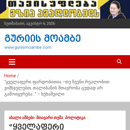
S
k
i
p
ხუთშაბათი, აგვისტო 6, 2026
t
o
გურიის მოამბე
c
o
www.guriismoambe.com
n
t
e
n
Home
t
“ყველაფერი ფარდობითია –თუ ჩვენი რეალობით
ვიმსჯელებთ, თალიბანის მთავრობა ცუდად არ
გამოიყურება…” – ხუხაშვილი
ᲐᲮᲐᲚᲘ ᲐᲛᲑᲔᲑᲘ
ᲛᲗᲐᲕᲐᲠᲘ ᲗᲔᲛᲐ
ᲞᲝᲚᲘᲢᲘᲙᲐ
“ყველაფერი