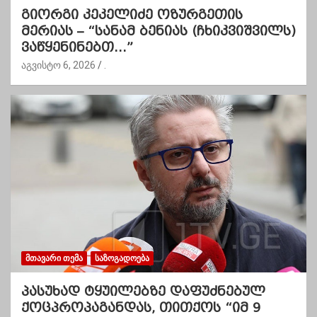
გიორგი კეკელიძე ოზურგეთის
მერიას – “სანამ ბენიას (ჩხიკვიშვილს)
ვაწყენინებთ…”
აგვისტო 6, 2026
.
ᲛᲗᲐᲕᲐᲠᲘ ᲗᲔᲛᲐ
ᲡᲐᲖᲝᲒᲐᲓᲝᲔᲑᲐ
პასუხად ტყუილებზე დაფუძნებულ
ქოცპროპაგანდას, თითქოს “იმ 9