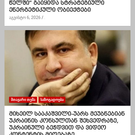
წელში” გაიყიდა სტრატეგიული
ენერგეტიკული ობიექტები
აგვისტო 6, 2026
.
ᲛᲗᲐᲕᲐᲠᲘ ᲗᲔᲛᲐ
ᲡᲐᲖᲝᲒᲐᲓᲝᲔᲑᲐ
მიხეილ სააკაშვილი-უარს მეუბნებიან
უკრაინის კონსულთან შეხვედრაზე,
უკრაინული ბეჭდვით და ვიდეო
კონტენტის მიღებაზე