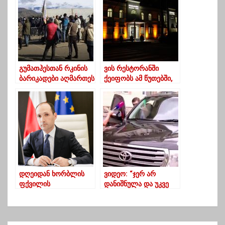
გუმათჰესთან რკინის
ვის რესტორანში
ბარიკადები აღმართეს
ქეიფობს ამ წუთებში,
ოზურგეთში მყოფი
თეა წულუკიანი
დღეიდან ხორბლის
ვიდეო: “ჯერ არ
ფქვილის
დანიშნულა და უკვე
სუბსიდირების
გარბის” – ამბავი
სახელმწიფო
თავპირისმტვრევით
პროგრამა დასრულდა
გაქცეული
გუბერნატორისა