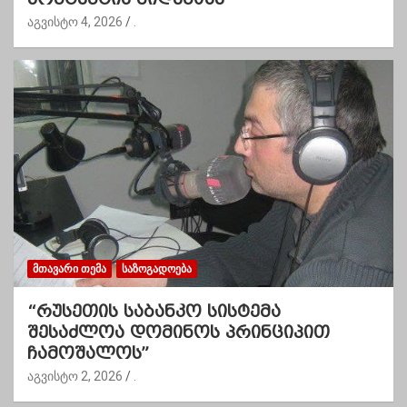
აგვისტო 4, 2026
.
ᲛᲗᲐᲕᲐᲠᲘ ᲗᲔᲛᲐ
ᲡᲐᲖᲝᲒᲐᲓᲝᲔᲑᲐ
“რუსეთის საბანკო სისტემა
შესაძლოა დომინოს პრინციპით
ჩამოშალოს”
აგვისტო 2, 2026
.