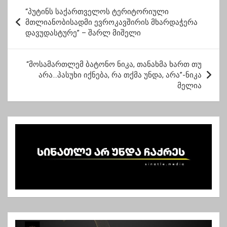
პ
“პუტინს საქართველოს ტერიტორიული
ო
მთლიანობისადმი ევროკავშირის მხარდაჭერა
დავუდასტურე” – შარლ მიშელი
ს
ტ
“მოსამართლემ ბატონო ნიკა, თანახმა ხართ თუ
ი
არა…პასუხი იქნება, რა თქმა უნდა, არა”-ნიკა
ს
მელია
ნ
ა
ვ
ი
გ
ა
ც
ი