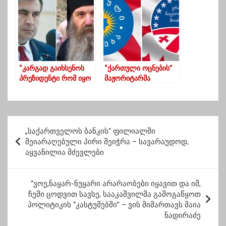
ზონიდან
გამოვიყვანთ”
“კარგად გაიხსენოს
“ქართული ოცნების”
პრეზიდენტი რომ იყო
მაჟორიტარმა
თუ მიბედავდა რამეს
დეპუტატმა
აქ, ეხლა იქ
მმართველი პარტია
დამალული რომ
დატოვა და
არის” – მეუფე იაკობი
“ნაციონალურ
პ
სააკაშვილზე
მოძრაობას”
„საქართველოს ბანკის“ ფილიალში
ო
შეუერთდა
შეიარაღებული პირი შეიჭრა – სავარაუდოდ,
აყვანილია მძევლები
ს
ტ
“ვოე,ნაყარ-ნუყარი არარაობები იყავით და იმ,
ი
ჩემი ცოდვით სავსე, სააკაშვილმა გამოგაწყოთ
ს
პოლიტიკის “კასტუმებში” – ვის მიმართავს მაია
ნადირაძე
ნ