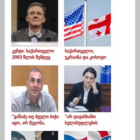
ბლატაობას მარათონი
ოფისში მართავს და
რომ შეეწირა, ასმაგად
იწყება ერთი გამიშვი-
გაბრაზებული ვარ”
გამატარე…”
კენტი: საქართველო
საქართველო,
2003 წლის შემდეგ
უკრაინა და კოსოვო
მაგალითი იყო, თუ
პირველი 3 ევროპული
რისი მიღწევა
ქვეყანაა, რომელსაც
შეუძლიათ ქვეყნებს
ვაქცინას გადავცემთ —
აშშ
“ვაშაძე თუ ძველი ბიჭი
“არ დავასხამთ
იყო, არ მეგონა,
ხელისუფლების
ბოლო დროს ყველას
წისქვილზე წყალს და
გვეძველბიჭება”
ამ კომფორტის