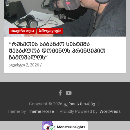
ᲛᲗᲐᲕᲐᲠᲘ ᲗᲔᲛᲐ
ᲡᲐᲖᲝᲒᲐᲓᲝᲔᲑᲐ
“რუსეთის საბანკო სისტემა
შესაძლოა დომინოს პრინციპით
ჩამოშალოს”
აგვისტო 2, 2026
.
Copyright © 2026
გურიის მოამბე
Theme by:
Theme Horse
Proudly Powered by:
WordPress