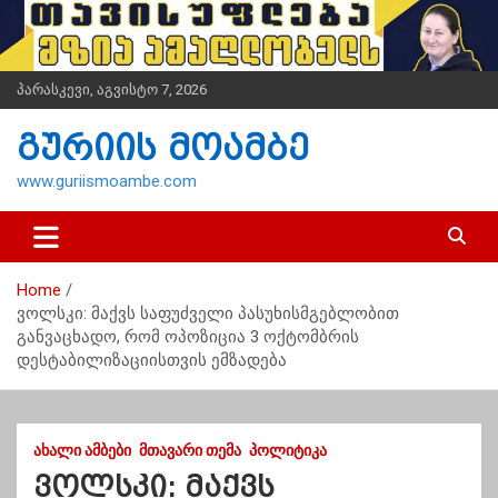
S
k
i
p
პარასკევი, აგვისტო 7, 2026
t
o
გურიის მოამბე
c
o
www.guriismoambe.com
n
t
e
n
Home
t
ვოლსკი: მაქვს საფუძველი პასუხისმგებლობით
განვაცხადო, რომ ოპოზიცია 3 ოქტომბრის
დესტაბილიზაციისთვის ემზადება
ᲐᲮᲐᲚᲘ ᲐᲛᲑᲔᲑᲘ
ᲛᲗᲐᲕᲐᲠᲘ ᲗᲔᲛᲐ
ᲞᲝᲚᲘᲢᲘᲙᲐ
ვოლსკი: მაქვს