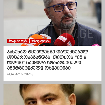
ᲛᲗᲐᲕᲐᲠᲘ ᲗᲔᲛᲐ
ᲡᲐᲖᲝᲒᲐᲓᲝᲔᲑᲐ
პასუხად ტყუილებზე დაფუძნებულ
ქოცპროპაგანდას, თითქოს “იმ 9
წელში” გაიყიდა სტრატეგიული
ენერგეტიკული ობიექტები
აგვისტო 6, 2026
.