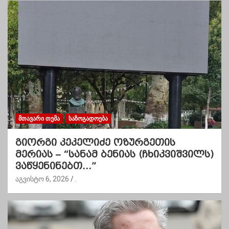
ᲛᲗᲐᲕᲐᲠᲘ ᲗᲔᲛᲐ
ᲡᲐᲖᲝᲒᲐᲓᲝᲔᲑᲐ
გიორგი კეკელიძე ოზურგეთის
მერიას – “სანამ ბენიას (ჩხიკვიშვილს)
ვაწყენინებთ…”
აგვისტო 6, 2026
.