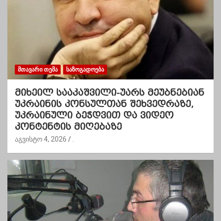
ᲛᲗᲐᲕᲐᲠᲘ ᲗᲔᲛᲐ
ᲡᲐᲖᲝᲒᲐᲓᲝᲔᲑᲐ
მიხეილ სააკაშვილი-უარს მეუბნებიან
უკრაინის კონსულთან შეხვედრაზე,
უკრაინული ბეჭდვით და ვიდეო
კონტენტის მიღებაზე
აგვისტო 4, 2026
.