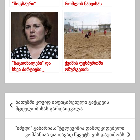
“მოგზაური”
რომლის ნახვისას
გურულებზე 1901
ნამდვილად
წელს
გაგიხარდებათ რომ
თანამედროვე
სამყაროში ცხოვრობთ
“ნაციონალები” და
ქვიშის ფეხბურთში
სხვა პარტიები _
ოზურგეთის
გაერთიანებული
“შევარდენმა” ბათუმის
ოპოზიციის კანდიდატი
გუნდი 8-6 დაამარცხა
ლანჩხუთში უკვე
ცნობილია
პ
(ექსკლუზივი)
ბათუმში კოვიდ ინფიცირებული გაქცევის
ო
მცდელობისას გარდაიცვალა
ს
ტ
“იმედი” გახარიას: “ტელევიზია დამოუკიდებელი
კომპანიაა და თავად წყვეტს, ვის დაუთმობს
ი