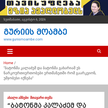
S
k
i
p
ხუთშაბათი, აგვისტო 6, 2026
t
o
გურიის მოამბე
c
o
www.guriismoambe.com
n
t
e
n
Home
t
“ბატონმა კალაძემ და ბატონმა გახარიამ ეს
ნარკოურთიერთობები ერთმანეთში რომ გაარკვიონ,
უმჯობესი იქნება”
ᲐᲮᲐᲚᲘ ᲐᲛᲑᲔᲑᲘ
ᲛᲗᲐᲕᲐᲠᲘ ᲗᲔᲛᲐ
“ბატონმა კალაძემ და