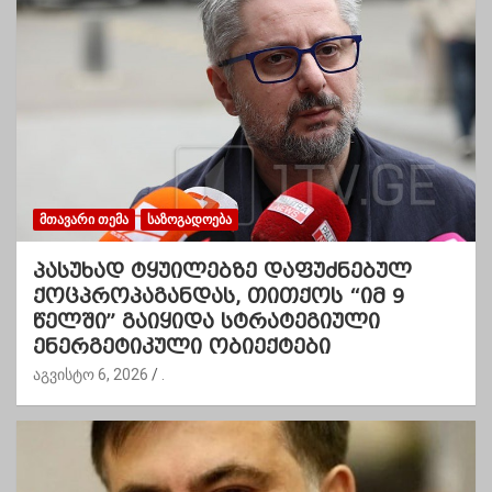
ᲛᲗᲐᲕᲐᲠᲘ ᲗᲔᲛᲐ
ᲡᲐᲖᲝᲒᲐᲓᲝᲔᲑᲐ
პასუხად ტყუილებზე დაფუძნებულ
ქოცპროპაგანდას, თითქოს “იმ 9
წელში” გაიყიდა სტრატეგიული
ენერგეტიკული ობიექტები
აგვისტო 6, 2026
.