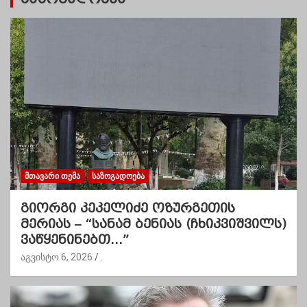
ᲛᲗᲐᲕᲐᲠᲘ ᲗᲔᲛᲐ
ᲡᲐᲖᲝᲒᲐᲓᲝᲔᲑᲐ
გიორგი კეკელიძე ოზურგეთის
მერიას – “სანამ ბენიას (ჩხიკვიშვილს)
ვაწყენინებთ…”
აგვისტო 6, 2026
.