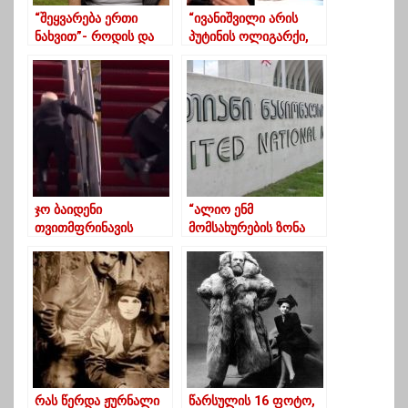
“შეყვარება ერთი
“ივანიშვილი არის
ნახვით”- როდის და
პუტინის ოლიგარქი,
როგორ დაარსდა
ივანიშვილი
ქალთა საფეხბურთო
დასავლეთისთვის
კლუბი
არის კეთროვანი”
ლანჩხუთში(ვიდეო)
ჯო ბაიდენი
“ალიო ენმ
თვითმფრინავის
მომსახურების ზონა
ტრაპზე ასვლისას
ხომ არ დატოვეთ”?
წაიქცა
რას წერდა ჟურნალი
წარსულის 16 ფოტო,