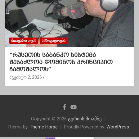
ᲛᲗᲐᲕᲐᲠᲘ ᲗᲔᲛᲐ
ᲡᲐᲖᲝᲒᲐᲓᲝᲔᲑᲐ
“რუსეთის საბანკო სისტემა
შესაძლოა დომინოს პრინციპით
ჩამოშალოს”
აგვისტო 2, 2026
.
Copyright © 2026
გურიის მოამბე
Theme by:
Theme Horse
Proudly Powered by:
WordPress