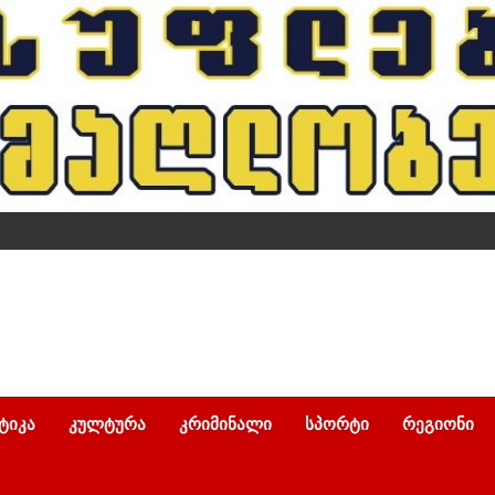
ᲢᲘᲙᲐ
ᲙᲣᲚᲢᲣᲠᲐ
ᲙᲠᲘᲛᲘᲜᲐᲚᲘ
ᲡᲞᲝᲠᲢᲘ
ᲠᲔᲒᲘᲝᲜᲘ