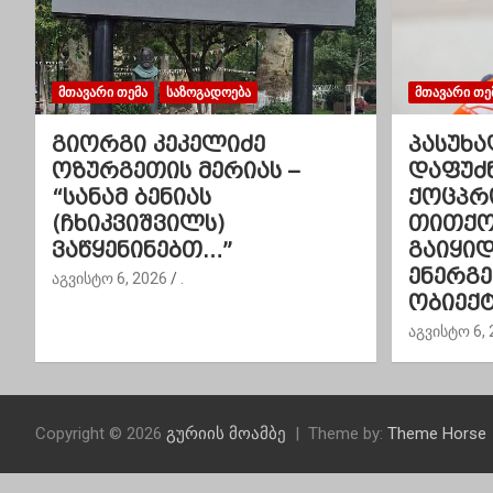
ა
ვ
ᲛᲗᲐᲕᲐᲠᲘ ᲗᲔᲛᲐ
ᲡᲐᲖᲝᲒᲐᲓᲝᲔᲑᲐ
ᲛᲗᲐᲕᲐᲠᲘ ᲗᲔ
ი
გიორგი კეკელიძე
პასუხა
გ
ოზურგეთის მერიას –
დაფუძ
“სანამ ბენიას
ქოცპრ
ა
(ჩხიკვიშვილს)
თითქოს
ვაწყენინებთ…”
გაიყი
ც
ენერგ
აგვისტო 6, 2026
.
ი
ობიექტ
აგვისტო 6, 
ა
Copyright © 2026
გურიის მოამბე
Theme by:
Theme Horse