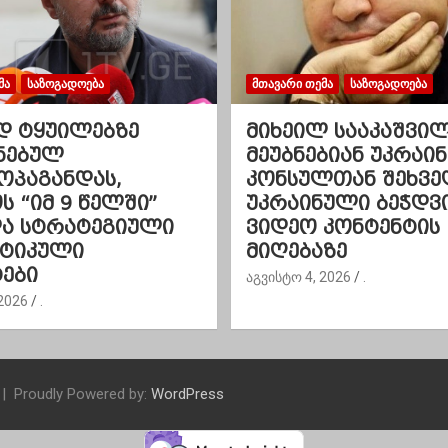
ᲛᲐ
ᲡᲐᲖᲝᲒᲐᲓᲝᲔᲑᲐ
ᲛᲗᲐᲕᲐᲠᲘ ᲗᲔᲛᲐ
ᲡᲐᲖᲝᲒᲐᲓᲝᲔᲑᲐ
დ ტყუილებზე
მიხეილ სააკაშვი
ნებულ
მეუბნებიან უკრაინ
ოპაგანდას,
კონსულთან შეხვე
 “იმ 9 წელში”
უკრაინული ბეჭდვ
და სტრატეგიული
ვიდეო კონტენტის
ეტიკული
მიღებაზე
ები
აგვისტო 4, 2026
.
2026
.
Proudly Powered by:
WordPress