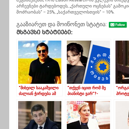
შეგახსენებთ, რომ Edison Research-ის კვლევის მი
არჩევნები ტარდებოდეს, „ქართული ოცნებას“ გამოკი
მოძრაობას“ – 25%, „საქართველოსთვის“ – 10%.
გააზიარეთ და მოიწონეთ სტატია:
Მსგავსი Სტატიები:
“მიხეილ სააკაშვილი
“თქვენ იცით რომ მე
“ორგა
ძალიან ჭირდება ამ
პიანისტი ვარ”?-
პროტე
ქვეყანას”
ელისო ბოლქვაძე
რურუა
მიმარ