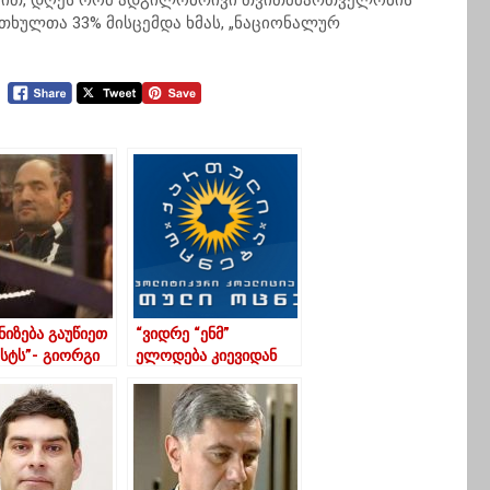
ხედვით, დღეს რომ ადგილობრივი თვითმმართველობის
თხულთა 33% მისცემდა ხმას, „ნაციონალურ
ნიზება გაუწიეთ
“ვიდრე “ენმ”
სტს”- გიორგი
ელოდება კიევიდან
 ემიგრანტებს
რა ფერის ბოლი
თავს
ამოვა, ჩვენ უკვე
ოპოზიციასთან
შევჯერდით”-“ოცნება”