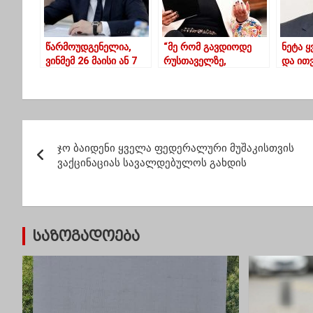
წარმოუდგენელია,
“მე რომ გავდიოდე
ნეტა ყ
ვინმემ 26 მაისი ან 7
რუსთაველზე,
და ით
ნოემბერი 20 ივნისს
აუცილებლად
რასაც 
შეადაროს – მამუკა
წავიდოდი აღლუმზე!
დავით
მდინარაძე
მნიშვნელობა არ აქვს
ჩანაწე
ვინ არის
პ
ხელისუფლებაში”
ჯო ბაიდენი ყველა ფედერალური მუშაკისთვის
ო
ვაქცინაციას სავალდებულოს გახდის
ს
ტ
საზოგადოება
ი
ს
ნ