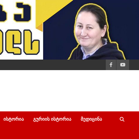
ᲘᲡᲢᲝᲠᲘᲐ
ᲒᲣᲠᲘᲘᲡ ᲘᲡᲢᲝᲠᲘᲐ
ᲛᲔᲓᲘᲪᲘᲜᲐ