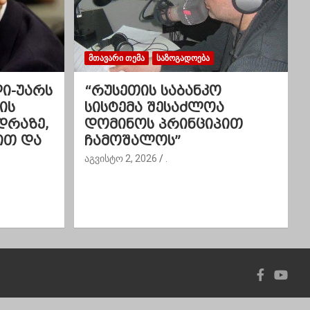
ᲛᲗᲐᲕᲐᲠᲘ ᲗᲔᲛᲐ
ᲡᲐᲖᲝᲒᲐᲓᲝᲔᲑᲐ
ლი-უარს
“რუსეთის საბანკო
ის
სისტემა შესაძლოა
დრაზე,
დომინოს პრინციპით
ით და
ჩამოშალოს”
აგვისტო 2, 2026
.