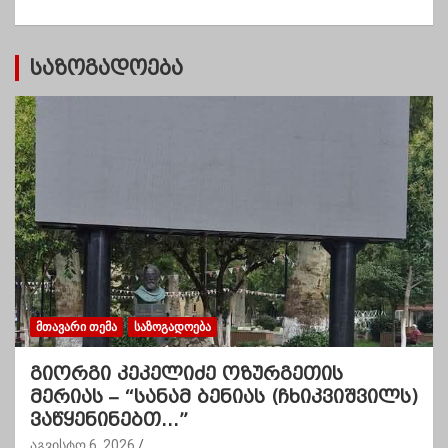
ბ
ი
საზოგადოება
ᲛᲗᲐᲕᲐᲠᲘ ᲗᲔᲛᲐ
ᲡᲐᲖᲝᲒᲐᲓᲝᲔᲑᲐ
გიორგი კეკელიძე ოზურგეთის
მერიას – “სანამ ბენიას (ჩხიკვიშვილს)
ვაწყენინებთ…”
აგვისტო 6, 2026
.