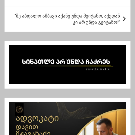
ო
ს
“შე აბდალო ამბავი აქანე უნდა მეიტანო, აქედან
ტ
კი არ უნდა გეიტანო!”
ი
ს
ნ
ა
ვ
ი
გ
ა
ც
ი
ა