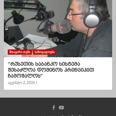
ᲛᲗᲐᲕᲐᲠᲘ ᲗᲔᲛᲐ
ᲡᲐᲖᲝᲒᲐᲓᲝᲔᲑᲐ
“რუსეთის საბანკო სისტემა
შესაძლოა დომინოს პრინციპით
ჩამოშალოს”
აგვისტო 2, 2026
.