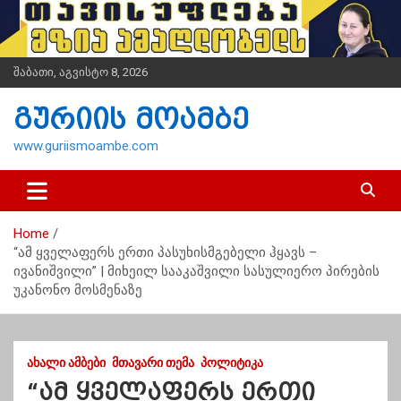
S
k
i
p
შაბათი, აგვისტო 8, 2026
t
o
გურიის მოამბე
c
o
www.guriismoambe.com
n
t
e
n
Home
t
“ამ ყველაფერს ერთი პასუხისმგებელი ჰყავს –
ივანიშვილი” | მიხეილ სააკაშვილი სასულიერო პირების
უკანონო მოსმენაზე
ᲐᲮᲐᲚᲘ ᲐᲛᲑᲔᲑᲘ
ᲛᲗᲐᲕᲐᲠᲘ ᲗᲔᲛᲐ
ᲞᲝᲚᲘᲢᲘᲙᲐ
“ამ ყველაფერს ერთი