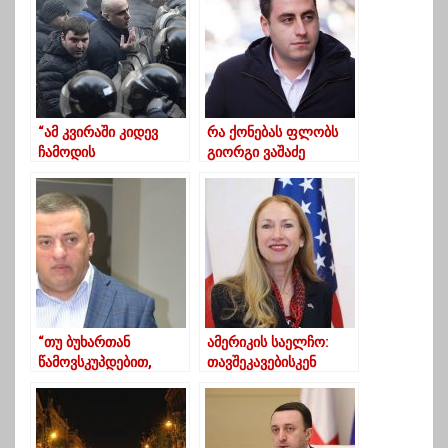
“ამ კვირაში კიდევ
რა ქონებას ფლობს
ჩამოდის
გიორგი ვაშაძე
საქართველოში
გავრილოვი”
“თუ ბუხართან
ამერიკის საელჩო:
წამოვსკუპდებით,
თავშეკავებისკენ
„ოცნება“
მოგიწოდებთ…
გააგრძელებს ბოგინს“
– გურამ
ჩალაგაშვილი