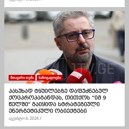
ᲛᲗᲐᲕᲐᲠᲘ ᲗᲔᲛᲐ
ᲡᲐᲖᲝᲒᲐᲓᲝᲔᲑᲐ
პასუხად ტყუილებზე დაფუძნებულ
ქოცპროპაგანდას, თითქოს “იმ 9
წელში” გაიყიდა სტრატეგიული
ენერგეტიკული ობიექტები
აგვისტო 6, 2026
.