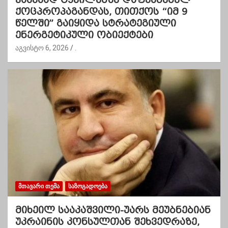
ქოცპროპაგანდას, თითქოს “იმ 9
წელში” გაიყიდა სტრატეგიული
ენერგეტიკული ობიექტები
აგვისტო 6, 2026
.
ᲛᲗᲐᲕᲐᲠᲘ ᲗᲔᲛᲐ
ᲡᲐᲖᲝᲒᲐᲓᲝᲔᲑᲐ
მიხეილ სააკაშვილი-უარს მეუბნებიან
უკრაინის კონსულთან შეხვედრაზე,