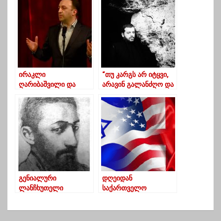
დამინახავენ,
ჭირისუფალიც კი
სიცილით იგუდებაო”
ირაკლი
“თუ კარგს არ იტყვი,
ღარიბაშვილი და
არავინ გალანძღო და
მთავრობის სხვა
მითუმეტეს ამ
წევრები ოზურგეთის
ფერხულში სხვებიც არ
თეატრის გახსნას
ჩააბა, თორემ შენც
დაესწრნენ
იგივე ფაქტის წინაშე
აღმოჩნდები…”
გენიალური
დღეიდან
ლანჩხუთელი
საქართველო
მხატვარი რომელიც
„წითელი“ ქვეყნების
საკუთარმა ხალხმა
სიაში შევიდა – ვინ
მიივიწყა
ვეღარ გაემგზავრება