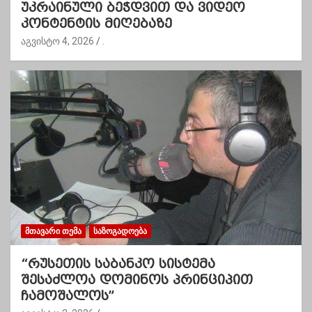
უკრაინული ბეჭდვით და ვიდეო
კონტენტის მიღებაზე
აგვისტო 4, 2026
.
ᲛᲗᲐᲕᲐᲠᲘ ᲗᲔᲛᲐ
ᲡᲐᲖᲝᲒᲐᲓᲝᲔᲑᲐ
“რუსეთის საბანკო სისტემა
შესაძლოა დომინოს პრინციპით
ჩამოშალოს”