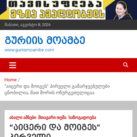
S
k
i
p
შაბათი, აგვისტო 8, 2026
t
o
გურიის მოამბე
c
o
www.guriismoambe.com
n
t
e
n
Home
t
“აიცერი და მოიგეს” პირველი გამარჯვებულები
ცნობილია, მათ შორის ოზურგეთელიცაა
ᲐᲮᲐᲚᲘ ᲐᲛᲑᲔᲑᲘ
ᲛᲗᲐᲕᲐᲠᲘ ᲗᲔᲛᲐ
ᲡᲐᲖᲝᲒᲐᲓᲝᲔᲑᲐ
“აიცერი და მოიგეს”