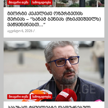
ᲛᲗᲐᲕᲐᲠᲘ ᲗᲔᲛᲐ
ᲡᲐᲖᲝᲒᲐᲓᲝᲔᲑᲐ
გიორგი კეკელიძე ოზურგეთის
მერიას – “სანამ ბენიას (ჩხიკვიშვილს)
ვაწყენინებთ…”
აგვისტო 6, 2026
.
ᲛᲗᲐᲕᲐᲠᲘ ᲗᲔᲛᲐ
ᲡᲐᲖᲝᲒᲐᲓᲝᲔᲑᲐ
პასუხად ტყუილებზე დაფუძნებულ