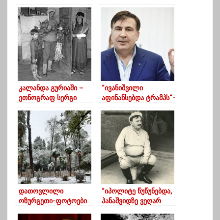
კალანდა გურიაში –
“ივანიშვილი
ეთნოგრაფ სერგი
აფინანსებდა ტრამპს“-
მაკალათიას
მიხეილ სააკაშვილი
მოგონებებიდან
დათოვლილი
“იპოლიტე წუწუნებდა,
ოზურგეთი-ფოტოები
პანაშვიდზე ვეღარ
მივსულვარ, რომ