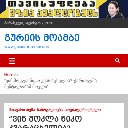
S
k
i
p
პარასკევი, აგვისტო 7, 2026
t
o
გურიის მოამბე
c
o
www.guriismoambe.com
n
t
e
n
Home
t
“ვინ მოკლა ნიკო კვარაცხელია?-ქართულმა
მენტალობამ მოკლა”
ᲛᲗᲐᲕᲐᲠᲘ ᲗᲔᲛᲐ
ᲡᲐᲖᲝᲒᲐᲓᲝᲔᲑᲐ
ᲡᲝᲪᲘᲐᲚᲣᲠᲘ ᲥᲡᲔᲚᲘ
“ვინ მოკლა ნიკო