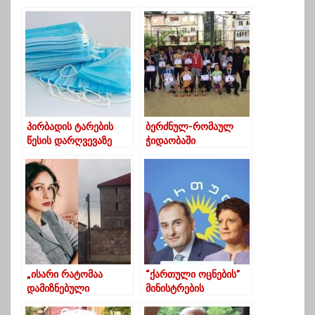
ჩააბარა გამოცდა
დემოკრატიაში”
პირბადის ტარების
ბერძნულ-რომაულ
წესის დარღვევაზე
ჭიდაობაში
სანქცია მკაცრდება
ოზურგეთელმა
სპორტსმენებმა 18
მედალი მოიპოვეს
„ისარი რატომაა
“ქართული ოცნების”
დამიზნებული
მინისტრების
მხოლოდ ერთ
დასამახსოვრებელი