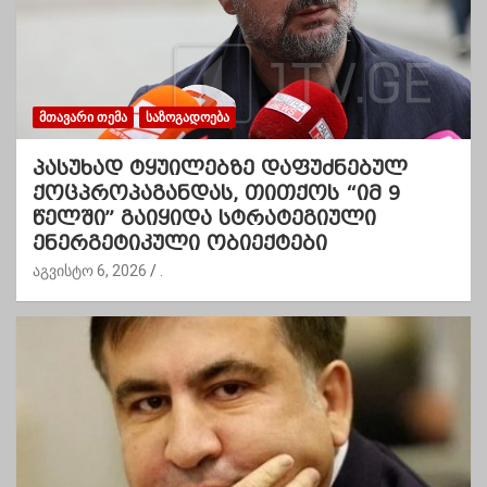
ᲛᲗᲐᲕᲐᲠᲘ ᲗᲔᲛᲐ
ᲡᲐᲖᲝᲒᲐᲓᲝᲔᲑᲐ
პასუხად ტყუილებზე დაფუძნებულ
ქოცპროპაგანდას, თითქოს “იმ 9
წელში” გაიყიდა სტრატეგიული
ენერგეტიკული ობიექტები
აგვისტო 6, 2026
.