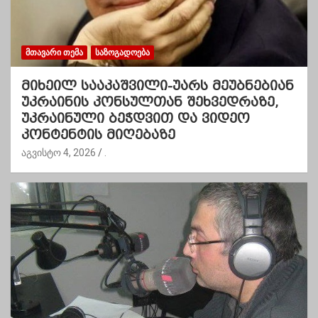
ᲛᲗᲐᲕᲐᲠᲘ ᲗᲔᲛᲐ
ᲡᲐᲖᲝᲒᲐᲓᲝᲔᲑᲐ
მიხეილ სააკაშვილი-უარს მეუბნებიან
უკრაინის კონსულთან შეხვედრაზე,
უკრაინული ბეჭდვით და ვიდეო
კონტენტის მიღებაზე
აგვისტო 4, 2026
.