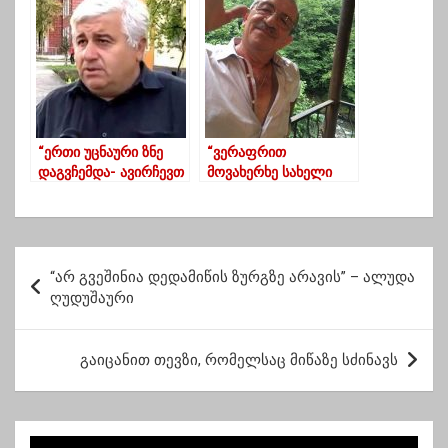
მხარეს?” – ნათია
ფრაზები
ფანჯიკიძე
ნინოწმინდის
პანსიონზე
“ერთი უცნაური ზნე
“ვერაფრით
დაგვჩემდა- ავირჩევთ
მოვახერხე სახელი
თაღლითს, იდიოტს
დამერქმია პრემიერის
და მერე ვაფრქვევთ
ამ უაზრო ბაქი-
ბრძნულ აზრებს
ბუქისათვის”
პ
“არ გვეშინია დედამიწის ზურგზე არავის” – ალუდა
ო
ღუდუშაური
ს
ტ
გაიცანით თევზი, რომელსაც მიწაზე სძინავს
ი
ს