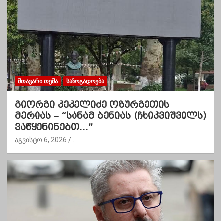
ᲛᲗᲐᲕᲐᲠᲘ ᲗᲔᲛᲐ
ᲡᲐᲖᲝᲒᲐᲓᲝᲔᲑᲐ
გიორგი კეკელიძე ოზურგეთის
მერიას – “სანამ ბენიას (ჩხიკვიშვილს)
ვაწყენინებთ…”
აგვისტო 6, 2026
.