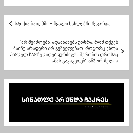
საქართველოში
მარტო საკუთარ თავზე
ხომ არ უნდა
იფიქრო?”-ნანი
პ
ბრეგვაძე
სტიქია ბათუმში – წყალი სახლებში შევარდა
ო
ს
“არ შეიძლება, ადამიანებს უთხრა, რომ თქვენ
ტ
მაინც არაფერი არ გეშველებათ…როგორც ეხლა
პირველ ზარზე ვიღებ ყურმილს, მერობის დროსაც
ი
ამას გავაკეთებ”-ანზორ მელია
ს
ნ
ა
ვ
ი
გ
ა