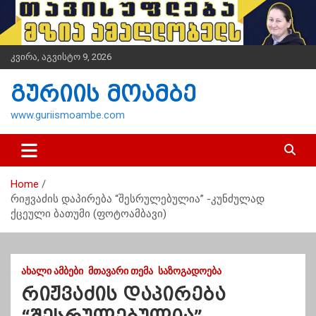
S
k
i
p
კვირა, აგვისტო 9, 2026
t
o
გურიის მოამბე
c
o
www.guriismoambe.com
n
t
e
n
Home
t
რიჟვაძის დაპირება “შესრულებულია” -კუნძულად
ქცეული ბათუმი (ფოტოამბავი)
ᲐᲮᲐᲚᲘ ᲐᲛᲑᲔᲑᲘ
ᲛᲗᲐᲕᲐᲠᲘ ᲗᲔᲛᲐ
ᲡᲐᲖᲝᲒᲐᲓᲝᲔᲑᲐ
რიჟვაძის დაპირება