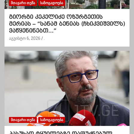
ᲛᲗᲐᲕᲐᲠᲘ ᲗᲔᲛᲐ
ᲡᲐᲖᲝᲒᲐᲓᲝᲔᲑᲐ
გიორგი კეკელიძე ოზურგეთის
მერიას – “სანამ ბენიას (ჩხიკვიშვილს)
ვაწყენინებთ…”
აგვისტო 6, 2026
.
ᲛᲗᲐᲕᲐᲠᲘ ᲗᲔᲛᲐ
ᲡᲐᲖᲝᲒᲐᲓᲝᲔᲑᲐ
პასუხად ტყუილებზე დაფუძნებულ