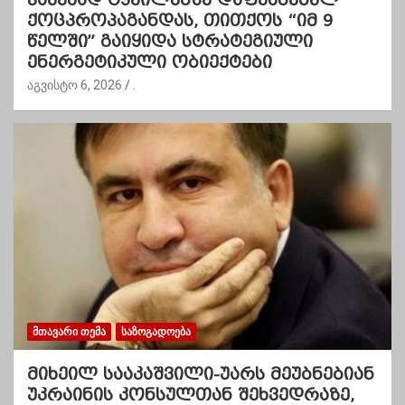
ქოცპროპაგანდას, თითქოს “იმ 9
წელში” გაიყიდა სტრატეგიული
ენერგეტიკული ობიექტები
აგვისტო 6, 2026
.
ᲛᲗᲐᲕᲐᲠᲘ ᲗᲔᲛᲐ
ᲡᲐᲖᲝᲒᲐᲓᲝᲔᲑᲐ
მიხეილ სააკაშვილი-უარს მეუბნებიან
უკრაინის კონსულთან შეხვედრაზე,