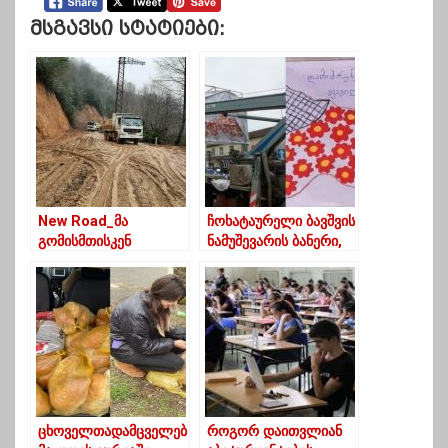
Მსგავსი Სტატიები:
New Road_მა
ჩოხატაურელი ბავშვის
გომისმთისკენ
ნამუშევარის ბანერი,
მიმავალი გზის
ქალაქის სკვერში
რეაბილიტაციის
დაკიდეს
სამუშაოები დაიწყო
ცხოველთადამცველებ
როგორ დაითვლიან