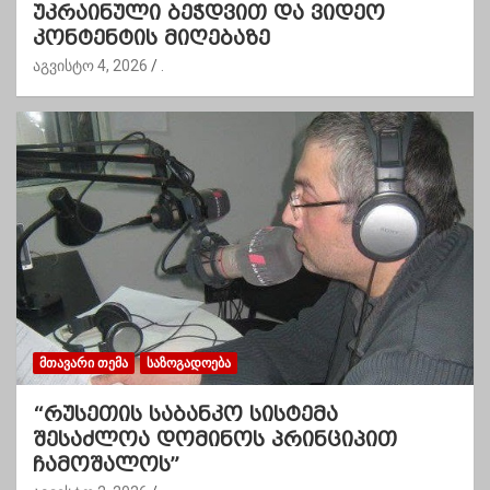
უკრაინული ბეჭდვით და ვიდეო
კონტენტის მიღებაზე
აგვისტო 4, 2026
.
ᲛᲗᲐᲕᲐᲠᲘ ᲗᲔᲛᲐ
ᲡᲐᲖᲝᲒᲐᲓᲝᲔᲑᲐ
“რუსეთის საბანკო სისტემა
შესაძლოა დომინოს პრინციპით
ჩამოშალოს”