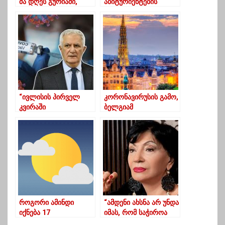
მა დღეს გურიაში,
აბიტურიენტების
მიუსაფარი ძაღლები
ქულებს 2021 წლის
გამოკვებეს და
გამოცდებზე –
დააბინავეს
დათვლის წესი
დეტალურად
“ივლისის პირველ
კორონავირუსის გამო,
კვირაში
ბელგიამ
საქართველოში
საქართველოს და
შემოვა სამი
კიდევ რამდენიმე
დასახელების ვაქცინა”
ქვეყანას საზღვარი
ჩაუკეტა
როგორი ამინდი
“ამდენი ახსნა არ უნდა
იქნება 17
იმას, რომ საჭიროა
სექტემბრამდე
აცრის გაკეთება…