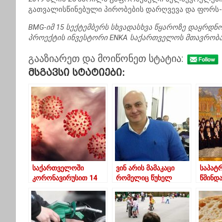
გათვალისწინებული პირობების დარღვევა და ფორს-მა
BMG-იმ 15 სექტემბერს სხვადასხვა წყაროზე დაყრდ
პროექტის ინვესტორი ENKA საქართველოს მთავრობას
გააზიარეთ და მოიწონეთ სტატია:
Მსგავსი Სტატიები:
საქართველოში
ვინ არის მამაკაცი
საპატ
კორონავირუსით 14
რომელიც წუხელ
წმინდ
პაციენტი
ლანჩხუთში
წევრებ
გარდაიცვალა
ავტოსაგზაო
შემთხვევას
ემსხვერპლა