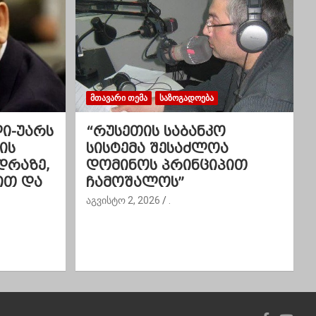
ᲛᲗᲐᲕᲐᲠᲘ ᲗᲔᲛᲐ
ᲡᲐᲖᲝᲒᲐᲓᲝᲔᲑᲐ
ლი-უარს
“რუსეთის საბანკო
ის
სისტემა შესაძლოა
დრაზე,
დომინოს პრინციპით
ით და
ჩამოშალოს”
აგვისტო 2, 2026
.