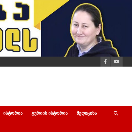
ᲘᲡᲢᲝᲠᲘᲐ
ᲒᲣᲠᲘᲘᲡ ᲘᲡᲢᲝᲠᲘᲐ
ᲛᲔᲓᲘᲪᲘᲜᲐ