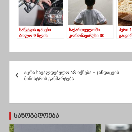
საწვავის ფასები
საქართველოში
პური 
ბოლო 9 წლის
კორონავირუსი 30
გაძვი
განმავლობაში
ათასმა ბავშვმა
ყველაზე მაღალ
გადაიტანა
ნიშნულზეა
პ
აცრა სავალდებულო არ იქნება – ჯანდაცვის
ო
მინისტრის განმარტება
ს
ტ
ი
საზოგადოება
ს