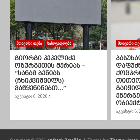
ნ
ა
ვ
ი
ᲛᲗᲐᲕᲐᲠᲘ ᲗᲔᲛᲐ
ᲡᲐᲖᲝᲒᲐᲓᲝᲔᲑᲐ
ᲛᲗᲐᲕᲐᲠᲘ ᲗᲔ
გ
გიორგი კეკელიძე
პასუხა
ოზურგეთის მერიას –
დაფუძ
ა
“სანამ ბენიას
ქოცპრ
(ჩხიკვიშვილს)
თითქოს
ც
ვაწყენინებთ…”
გაიყი
ი
ენერგ
აგვისტო 6, 2026
.
ობიექტ
ა
აგვისტო 6, 