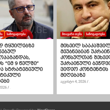
ᲛᲐ
ᲡᲐᲖᲝᲒᲐᲓᲝᲔᲑᲐ
ᲛᲗᲐᲕᲐᲠᲘ ᲗᲔᲛᲐ
ᲡᲐᲖᲝᲒᲐᲓᲝᲔᲑᲐ
დ ტყუილებზე
მიხეილ სააკაშვი
ნებულ
მეუბნებიან უკრაინ
ოპაგანდას,
კონსულთან შეხვე
 “იმ 9 წელში”
უკრაინული ბეჭდვ
და სტრატეგიული
ვიდეო კონტენტის
ეტიკული
მიღებაზე
ები
აგვისტო 4, 2026
.
2026
.