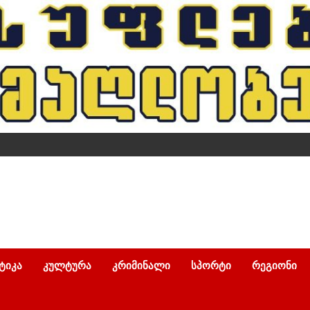
ᲢᲘᲙᲐ
ᲙᲣᲚᲢᲣᲠᲐ
ᲙᲠᲘᲛᲘᲜᲐᲚᲘ
ᲡᲞᲝᲠᲢᲘ
ᲠᲔᲒᲘᲝᲜᲘ