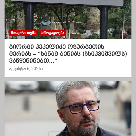
ᲛᲗᲐᲕᲐᲠᲘ ᲗᲔᲛᲐ
ᲡᲐᲖᲝᲒᲐᲓᲝᲔᲑᲐ
გიორგი კეკელიძე ოზურგეთის
მერიას – “სანამ ბენიას (ჩხიკვიშვილს)
ვაწყენინებთ…”
აგვისტო 6, 2026
.