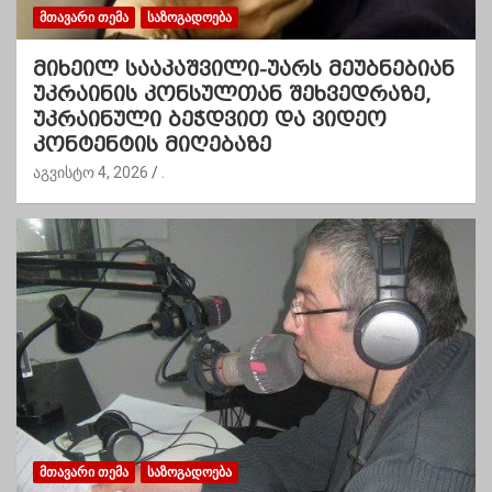
ᲛᲗᲐᲕᲐᲠᲘ ᲗᲔᲛᲐ
ᲡᲐᲖᲝᲒᲐᲓᲝᲔᲑᲐ
მიხეილ სააკაშვილი-უარს მეუბნებიან
უკრაინის კონსულთან შეხვედრაზე,
უკრაინული ბეჭდვით და ვიდეო
კონტენტის მიღებაზე
აგვისტო 4, 2026
.
ᲛᲗᲐᲕᲐᲠᲘ ᲗᲔᲛᲐ
ᲡᲐᲖᲝᲒᲐᲓᲝᲔᲑᲐ