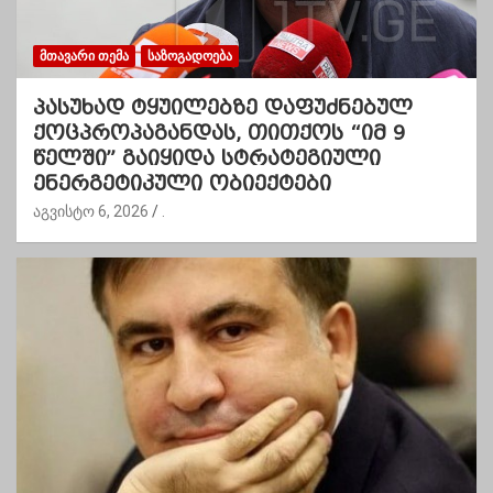
ᲛᲗᲐᲕᲐᲠᲘ ᲗᲔᲛᲐ
ᲡᲐᲖᲝᲒᲐᲓᲝᲔᲑᲐ
პასუხად ტყუილებზე დაფუძნებულ
ქოცპროპაგანდას, თითქოს “იმ 9
წელში” გაიყიდა სტრატეგიული
ენერგეტიკული ობიექტები
აგვისტო 6, 2026
.