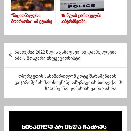
“ნაციონალური
48 წლის ქართველმა
მოძრაობა” ამ ეტაპზე
საბერძნეთში,
ძლიერი მოთამაშეა,
წინასწარი დაკავების
“ოცნების” რეიტინგი
იზოლატორში თავი
უკიდურესად
ჩამოიხრჩო
შემცირებულია
პ
პანდემია 2022 წლის გაზაფხულზე დასრულდება –
ო
აშშ-ს მთავარი ინფექციონისტი
ს
ტ
ოზურგეთის სასამართლომ კოტე შარაშენიძის
დაჯარიმების მოთხოვნაზე ოზურგეთის საოლქო
ი
საარჩევნო კომისიას უარი უთხრა
ს
ნ
ა
ვ