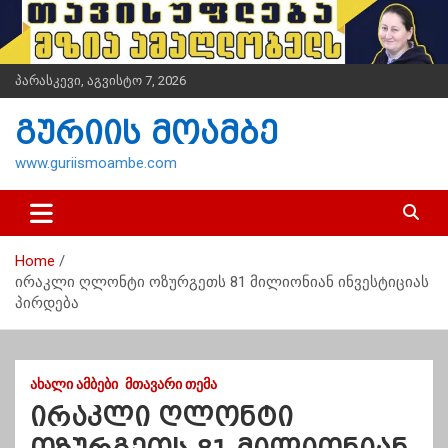
S
k
i
p
პარასკევი, აგვისტო 7, 2026
t
o
გურიის მოამბე
c
o
www.guriismoambe.com
n
t
e
n
Home
t
ირაკლი ღლონტი ოზურგეთს 81 მილიონიან ინვესტიციას
პირდება
ᲐᲮᲐᲚᲘ ᲐᲛᲑᲔᲑᲘ
ᲛᲗᲐᲕᲐᲠᲘ ᲗᲔᲛᲐ
ირაკლი ღლონტი