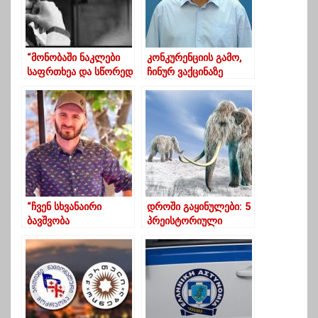
“მონობაში ნაკლები
კონკურენციის გამო,
საფრთხეა და სწორედ
ჩინურ ვაქცინაზე
ეს უნდა ადამიანთა
შეიძლება შავი პიარი
უმრავლესობას:
მიდიოდეს
უსაფრთხოება,
უპასუხისმგებლობა”
“ჩვენ სხვანაირი
დროში გაყინულები: 5
ბავშვობა
პრეისტორიული
გვქონდა,სხვისას არ
არსება, რომელიც
ჰგავდა”
გაყინული იპოვეს