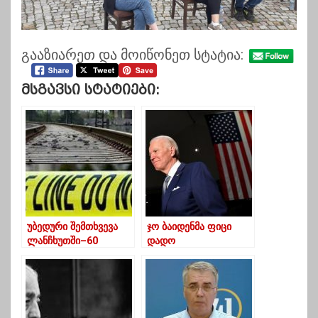
გააზიარეთ და მოიწონეთ სტატია:
Მსგავსი Სტატიები:
უბედური შემთხვევა
ჯო ბაიდენმა ფიცი
ლანჩხუთში–60
დადო
წლამდე ქალს
მატარებელი დაეჯახა