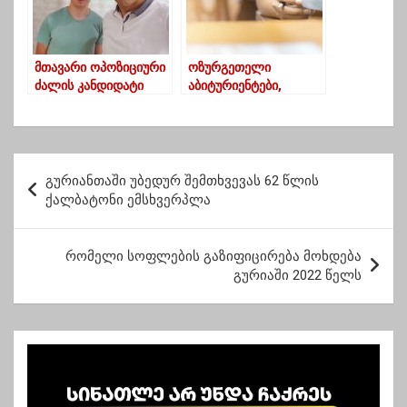
მთავარი ოპოზიციური
ოზურგეთელი
ძალის კანდიდატი
აბიტურიენტები,
ლაითური-ნარუჯის
რომლებმაც 100%-
ოლქში რაინდი
იანი გრანტი მოიპოვეს
დუმბაძე იქნება
პ
გურიანთაში უბედურ შემთხვევას 62 წლის
ო
ქალბატონი ემსხვერპლა
ს
ტ
რომელი სოფლების გაზიფიცირება მოხდება
გურიაში 2022 წელს
ი
ს
ნ
ა
ვ