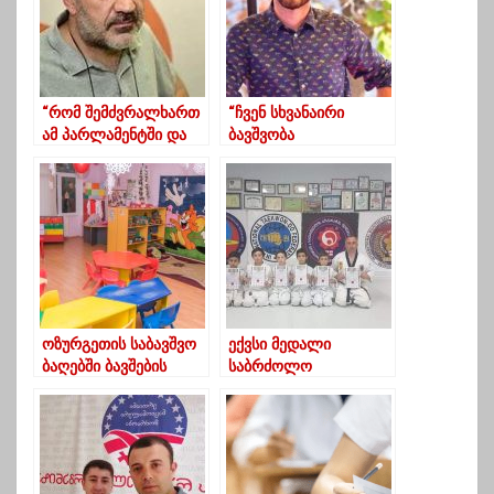
“რომ შემძვრალხართ
“ჩვენ სხვანაირი
ამ პარლამენტში და
ბავშვობა
მთავრობაში,
გვქონდა,სხვისას არ
გააკეთეთ გურიისთვის
ჰგავდა”
რაცხა”
ოზურგეთის საბავშვო
ექვსი მედალი
ბაღებში ბავშების
საბრძოლო
რეგისტრაცია
ხელოვნების
ორშაბათიდან
ჩემპიონატიდან
დაიწყება