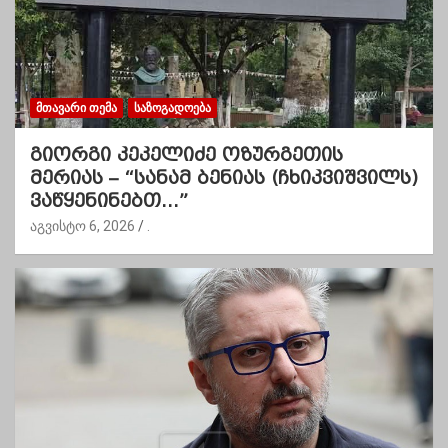
ᲛᲗᲐᲕᲐᲠᲘ ᲗᲔᲛᲐ
ᲡᲐᲖᲝᲒᲐᲓᲝᲔᲑᲐ
გიორგი კეკელიძე ოზურგეთის
მერიას – “სანამ ბენიას (ჩხიკვიშვილს)
ვაწყენინებთ…”
აგვისტო 6, 2026
.