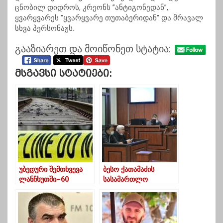
ცნობილ დიდროს, კრეონს ”ანტიგონედან”,
ყვარყვარეს ”ყვარყვარე თუთაბერიდან” და მრავალ
სხვა პერსონაჟს.
გააზიარეთ და მოიწონეთ სტატია:
Მსგავსი Სტატიები:
უბედური შემთხვევა
ბესო ქათამაძის
ლანჩხუთში–60
სასამართლო
წლამდე ქალს
პროცესი
მატარებელი დაეჯახა
სამშაბათისთვის
გადაიდო