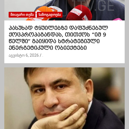
ᲛᲗᲐᲕᲐᲠᲘ ᲗᲔᲛᲐ
ᲡᲐᲖᲝᲒᲐᲓᲝᲔᲑᲐ
პასუხად ტყუილებზე დაფუძნებულ
ქოცპროპაგანდას, თითქოს “იმ 9
წელში” გაიყიდა სტრატეგიული
ენერგეტიკული ობიექტები
აგვისტო 6, 2026
.