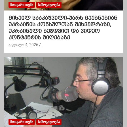
ᲛᲗᲐᲕᲐᲠᲘ ᲗᲔᲛᲐ
ᲡᲐᲖᲝᲒᲐᲓᲝᲔᲑᲐ
მიხეილ სააკაშვილი-უარს მეუბნებიან
უკრაინის კონსულთან შეხვედრაზე,
უკრაინული ბეჭდვით და ვიდეო
კონტენტის მიღებაზე
აგვისტო 4, 2026
.
ᲛᲗᲐᲕᲐᲠᲘ ᲗᲔᲛᲐ
ᲡᲐᲖᲝᲒᲐᲓᲝᲔᲑᲐ