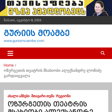
S
k
i
p
შაბათი, აგვისტო 8, 2026
t
o
გურიის მოამბე
c
o
www.guriismoambe.com
n
t
e
n
Home
t
ოზურგეთის თეატრის მსახიობი ალექსანდრე ლომიძე
გარდაიცვალა
ᲐᲮᲐᲚᲘ ᲐᲛᲑᲔᲑᲘ
ᲛᲗᲐᲕᲐᲠᲘ ᲗᲔᲛᲐ
ᲠᲔᲒᲘᲝᲜᲘ
ოზურგეთის თეატრის