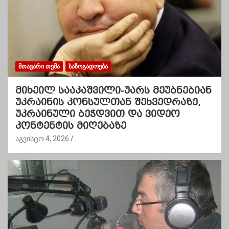
ᲛᲗᲐᲕᲐᲠᲘ ᲗᲔᲛᲐ
ᲡᲐᲖᲝᲒᲐᲓᲝᲔᲑᲐ
მიხეილ სააკაშვილი-უარს მეუბნებიან
უკრაინის კონსულთან შეხვედრაზე,
უკრაინული ბეჭდვით და ვიდეო
კონტენტის მიღებაზე
აგვისტო 4, 2026
.