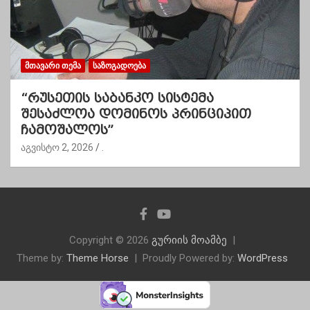
ᲛᲗᲐᲕᲐᲠᲘ ᲗᲔᲛᲐ
ᲡᲐᲖᲝᲒᲐᲓᲝᲔᲑᲐ
“რუსეთის საბანკო სისტემა
შესაძლოა დომინოს პრინციპით
ჩამოშალოს”
აგვისტო 2, 2026
.
Copyright © 2026
გურიის მოამბე
Theme by:
Theme Horse
Proudly Powered by:
WordPress