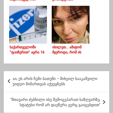
კომენდატის საათი?
უალტერნატივო
პოლიტიკური ძალაა
ჩვენს ქვეყანაში”
საქართველოში
იხილეთ… ამიტომ
“ფაიზერით” აცრა 16
მჯეროდა, რომ ის
წლიდან იქნება
სპეცოპერაცია, მედიის
შესაძლებელი
წინააღმდეგ,
ხელისუფლებასთან
ერთად დაგეგმილი
პ
იყო – ინგა გრიგოლია
აი, ეს არის ჩემი ბათუმი – მიხეილ სააკაშვილი
ო
ვიდეო მიმართვას აქვეყნებს
ს
ტ
“მთავარი ძებნილი ისე შემოგეპარათ საზღვარზე,
სტატუსი რომ არ დაეწერა ვერც გაიგებდით”
ი