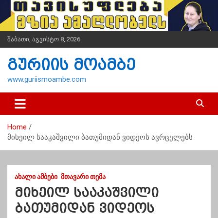
S
k
i
p
შაბათი, აგვისტო 8, 2026
t
o
გურიის მოამბე
c
o
www.guriismoambe.com
n
t
e
n
Home
t
მიხეილ სააკაშვილი ბათუმიდან ვიდეოს ავრცელებს
ᲐᲮᲐᲚᲘ ᲐᲛᲑᲔᲑᲘ
ᲛᲗᲐᲕᲐᲠᲘ ᲗᲔᲛᲐ
მიხეილ სააკაშვილი
ბათუმიდან ვიდეოს