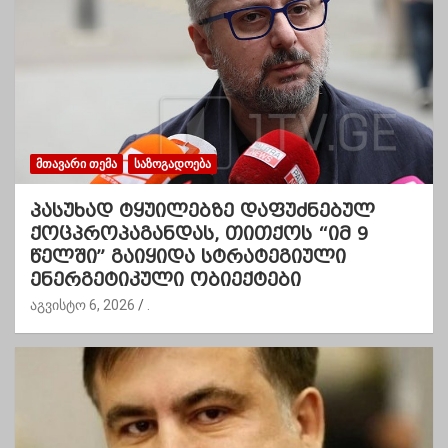
ᲛᲗᲐᲕᲐᲠᲘ ᲗᲔᲛᲐ
ᲡᲐᲖᲝᲒᲐᲓᲝᲔᲑᲐ
პასუხად ტყუილებზე დაფუძნებულ
ქოცპროპაგანდას, თითქოს “იმ 9
წელში” გაიყიდა სტრატეგიული
ენერგეტიკული ობიექტები
აგვისტო 6, 2026
.