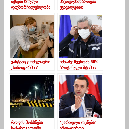
იქნება სრული
მავთულხლართები
დაუმორჩილებლობა –
ყვავილებით –
უგულავა
ემოციური ფოტოები
ხურვალეთიდან
ვახტანგ გომელაური
იმნაძე: ჩვენთან 80%
„სინოფარმის“
ბრიტანული შტამია,
ვაქცინით აიცრა
ინდური, აფრიკული
და ბრაზილიური ჯერ
არ გამოვლენილა
როდის მოხსნება
“ქართული ოცნება”
საქართველოში
ერთადერთი