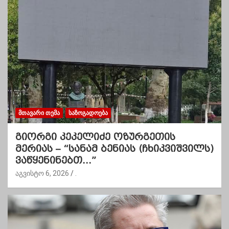
ᲛᲗᲐᲕᲐᲠᲘ ᲗᲔᲛᲐ
ᲡᲐᲖᲝᲒᲐᲓᲝᲔᲑᲐ
გიორგი კეკელიძე ოზურგეთის
მერიას – “სანამ ბენიას (ჩხიკვიშვილს)
ვაწყენინებთ…”
აგვისტო 6, 2026
.