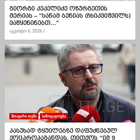
გიორგი კეკელიძე ოზურგეთის
მერიას – “სანამ ბენიას (ჩხიკვიშვილს)
ვაწყენინებთ…”
აგვისტო 6, 2026
.
ᲛᲗᲐᲕᲐᲠᲘ ᲗᲔᲛᲐ
ᲡᲐᲖᲝᲒᲐᲓᲝᲔᲑᲐ
პასუხად ტყუილებზე დაფუძნებულ
ქოცპროპაგანდას, თითქოს “იმ 9