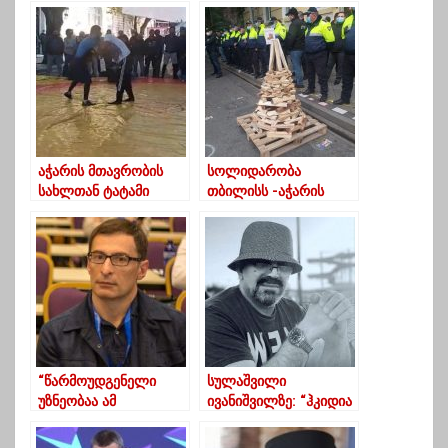
აჭარის მთავრობის
სოლიდარობა
სახლთან ტატამი
თბილისს -აჭარის
გაშალეს
მთავრობის სახლთან
შეშის ნაძვის ხე
დადგეს
“წარმოუდგენელი
სულაშვილი
უზნეობაა ამ
ივანიშვილზე: “ჰკიდია
შემთხვევაზე
შენი ევროპაც და
ნიშნისმოგებით
ამერიკაც, იმიტომ რომ