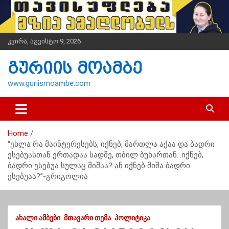
S
k
i
p
კვირა, აგვისტო 9, 2026
t
o
გურიის მოამბე
c
o
www.guriismoambe.com
n
t
e
n
Home
t
“ეხლა რა მაინტერესებს, იქნებ, მართლა აქაა და ბადრი
ესებუასთან ერთადაა სადმე, თბილ ბუხართან…იქნებ,
ბადრი ესებუა სულაც მიშაა? ან იქნებ მიშა ბადრი
ესებუაა?”-გრიგოლია
ᲐᲮᲐᲚᲘ ᲐᲛᲑᲔᲑᲘ
ᲛᲗᲐᲕᲐᲠᲘ ᲗᲔᲛᲐ
ᲞᲝᲚᲘᲢᲘᲙᲐ