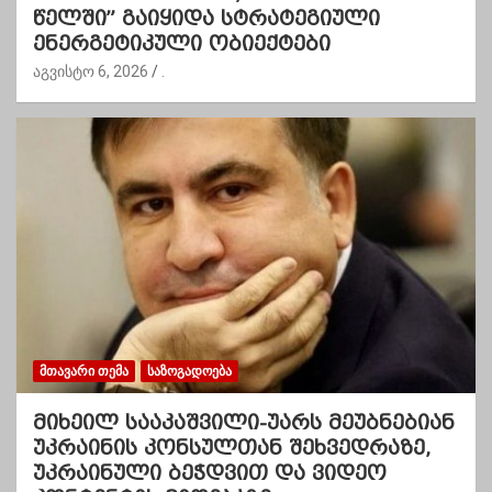
წელში” გაიყიდა სტრატეგიული
ენერგეტიკული ობიექტები
აგვისტო 6, 2026
.
ᲛᲗᲐᲕᲐᲠᲘ ᲗᲔᲛᲐ
ᲡᲐᲖᲝᲒᲐᲓᲝᲔᲑᲐ
მიხეილ სააკაშვილი-უარს მეუბნებიან
უკრაინის კონსულთან შეხვედრაზე,
უკრაინული ბეჭდვით და ვიდეო