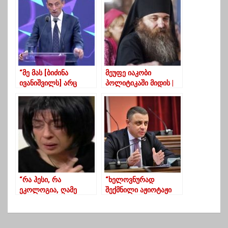
საუბარი”
თქვენი იმედი აქვს”…
“მე მას [ბიძინა
მეუფე იაკობი
ივანიშვილს] არც
პოლიტიკაში მიდის |
ვაქებ და არც ვაძაგებ”
საპატრიარქო დუმს
– გახარია
“რა ჰესი, რა
“ხელოვნურად
ეკოლოგია, ღამე
შექმნილი აჟიოტაჟი
როგორ გძინავთ,
პროცესს ხელს არ
როგორ”?!
უწყობს”