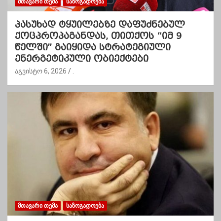
ᲛᲗᲐᲕᲐᲠᲘ ᲗᲔᲛᲐ
ᲡᲐᲖᲝᲒᲐᲓᲝᲔᲑᲐ
პასუხად ტყუილებზე დაფუძნებულ
ქოცპროპაგანდას, თითქოს “იმ 9
წელში” გაიყიდა სტრატეგიული
ენერგეტიკული ობიექტები
აგვისტო 6, 2026
.
ᲛᲗᲐᲕᲐᲠᲘ ᲗᲔᲛᲐ
ᲡᲐᲖᲝᲒᲐᲓᲝᲔᲑᲐ