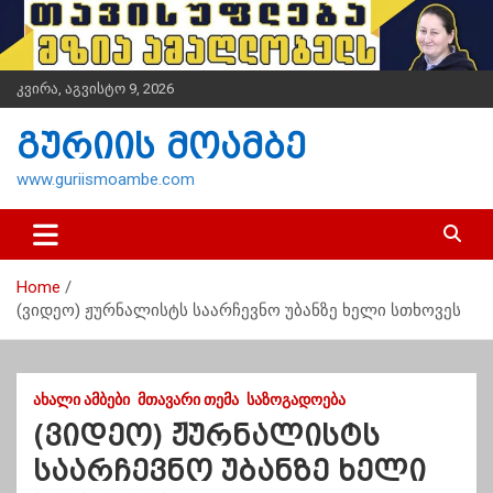
S
k
i
p
კვირა, აგვისტო 9, 2026
t
o
გურიის მოამბე
c
o
www.guriismoambe.com
n
t
e
n
Home
t
(ვიდეო) ჟურნალისტს საარჩევნო უბანზე ხელი სთხოვეს
ᲐᲮᲐᲚᲘ ᲐᲛᲑᲔᲑᲘ
ᲛᲗᲐᲕᲐᲠᲘ ᲗᲔᲛᲐ
ᲡᲐᲖᲝᲒᲐᲓᲝᲔᲑᲐ
(ვიდეო) ჟურნალისტს
საარჩევნო უბანზე ხელი