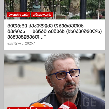
ᲛᲗᲐᲕᲐᲠᲘ ᲗᲔᲛᲐ
ᲡᲐᲖᲝᲒᲐᲓᲝᲔᲑᲐ
გიორგი კეკელიძე ოზურგეთის
მერიას – “სანამ ბენიას (ჩხიკვიშვილს)
ვაწყენინებთ…”
აგვისტო 6, 2026
.