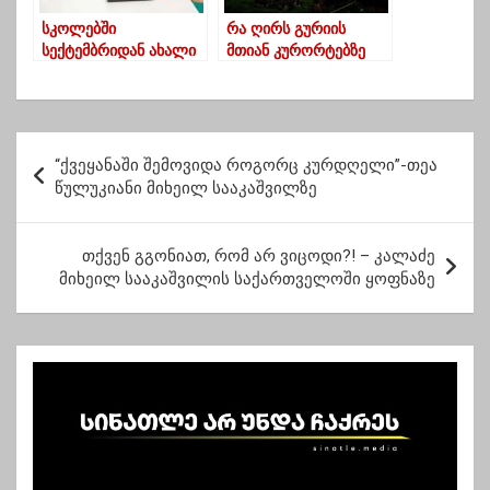
სკოლებში
რა ღირს გურიის
სექტემბრიდან ახალი
მთიან კურორტებზე
სავალდებულო საგანი
დასვენება და
3 კლასს დაემატება
რამდენად
მომზადებული
ხვდებიან
პ
დამსვენებლებს
“ქვეყანაში შემოვიდა როგორც კურდღელი”-თეა
ო
წულუკიანი მიხეილ სააკაშვილზე
ს
ტ
თქვენ გგონიათ, რომ არ ვიცოდი?! – კალაძე
მიხეილ სააკაშვილის საქართველოში ყოფნაზე
ი
ს
ნ
ა
ვ
ი