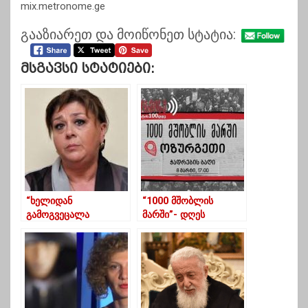
mix.metronome.ge
გააზიარეთ და მოიწონეთ სტატია:
Მსგავსი Სტატიები:
“ხელიდან
“1000 მშობლის
გამოგვეცალა
მარში”- დღეს
ხვალინდელი დღის
ოზურგეთი აქციას
იმედი”
უერთდება