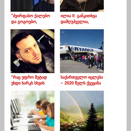
“ძვირფასო ქალებო
ილია II: განკითხვა
და გოგოებო,
დამღუპველია,
საერთოდ ნუ
განკითხვა ღუპავს
გათხოვდებით,არ
ადამიანს
ღირს ამდენ ტანჯვად
არაფერი”
“რაც უფრო მეტად
საქართველო იცლება
უხდი ხარკს სხვის
– 2020 წელს ქვეყანა
შეხედულებას, მით
75 000-მდე
უფრო ემონები
მოქალაქემ დატოვა
შენთვის მიუღებელ
პრინციპებს,საბოლოო
დ საკუთარი თავი
შემოგძახებს-,,ასე
გაგრძელება
შეუძლებელია”…”