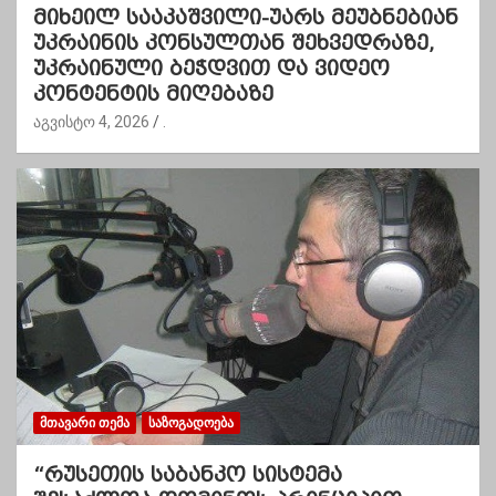
მიხეილ სააკაშვილი-უარს მეუბნებიან
უკრაინის კონსულთან შეხვედრაზე,
უკრაინული ბეჭდვით და ვიდეო
კონტენტის მიღებაზე
აგვისტო 4, 2026
.
ᲛᲗᲐᲕᲐᲠᲘ ᲗᲔᲛᲐ
ᲡᲐᲖᲝᲒᲐᲓᲝᲔᲑᲐ
“რუსეთის საბანკო სისტემა