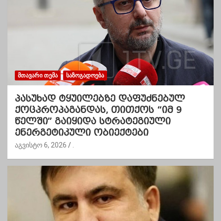
ᲛᲗᲐᲕᲐᲠᲘ ᲗᲔᲛᲐ
ᲡᲐᲖᲝᲒᲐᲓᲝᲔᲑᲐ
პასუხად ტყუილებზე დაფუძნებულ
ქოცპროპაგანდას, თითქოს “იმ 9
წელში” გაიყიდა სტრატეგიული
ენერგეტიკული ობიექტები
აგვისტო 6, 2026
.