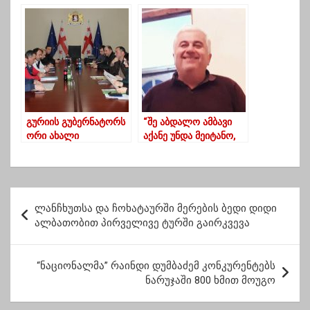
მაზრის ყოფილმა
უფროსმა
ლაზარენკომ ,,გურიის
რესპუბლიკის”
სასამართლო
პროცესზე – ირაკლი
მახარაძე
გურიის გუბერნატორს
“შე აბდალო ამბავი
ორი ახალი
აქანე უნდა მეიტანო,
მოადგილე ეყოლება
აქედან კი არ უნდა
გეიტანო!”
პ
ლანჩხუთსა და ჩოხატაურში მერების ბედი დიდი
ო
ალბათობით პირველივე ტურში გაირკვევა
ს
ტ
“ნაციონალმა” რაინდი დუმბაძემ კონკურენტებს
ნარუჯაში 800 ხმით მოუგო
ი
ს