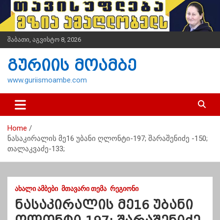
S
k
i
p
შაბათი, აგვისტო 8, 2026
t
o
გურიის მოამბე
c
o
www.guriismoambe.com
n
t
e
n
Home
t
ნასაკირალის მე16 უბანი ღლონტი-197; შარაშენიძე -150;
თალაკვაძე-133;
ᲐᲮᲐᲚᲘ ᲐᲛᲑᲔᲑᲘ
ᲛᲗᲐᲕᲐᲠᲘ ᲗᲔᲛᲐ
ᲠᲔᲒᲘᲝᲜᲘ
ნასაკირალის მე16 უბანი