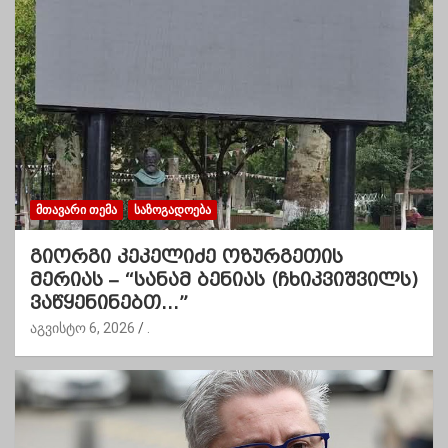
ᲛᲗᲐᲕᲐᲠᲘ ᲗᲔᲛᲐ
ᲡᲐᲖᲝᲒᲐᲓᲝᲔᲑᲐ
გიორგი კეკელიძე ოზურგეთის
მერიას – “სანამ ბენიას (ჩხიკვიშვილს)
ვაწყენინებთ…”
აგვისტო 6, 2026
.