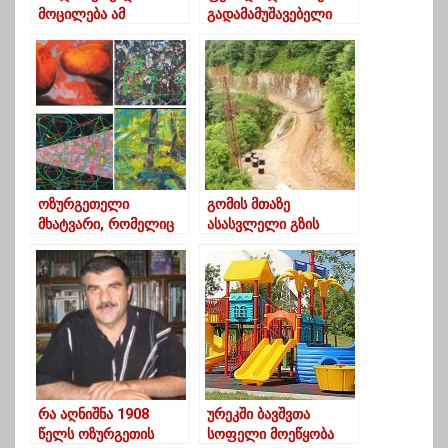
მოცილება ამ
გადამამუშავებელი
მთავრობის, მაგრამ”….
საწარმოს
გურულები
მშენებლობის
მოახლოვებულ
პროექტის
არჩევნებზე
ადმინისტრაციული
წარმოება
შეჩერებულია
ოზურგეთელი
გომის მთაზე
მხატვარი, რომელიც
ასასვლელი გზის
თავისი ნამუშევრებით
სარეაბილიტაციო
რიონის ხეობის
სამუშაოები აქტიურად
დამცველებს
მიმდინარეობს
მხარდაჭერას
უცხადებს
რა აღნიშნა 1908
ურეკში ბავშვთა
წელს ოზურგეთის
სოფელი მოეწყობა