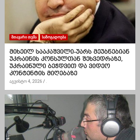
ᲛᲗᲐᲕᲐᲠᲘ ᲗᲔᲛᲐ
ᲡᲐᲖᲝᲒᲐᲓᲝᲔᲑᲐ
მიხეილ სააკაშვილი-უარს მეუბნებიან
უკრაინის კონსულთან შეხვედრაზე,
უკრაინული ბეჭდვით და ვიდეო
კონტენტის მიღებაზე
აგვისტო 4, 2026
.