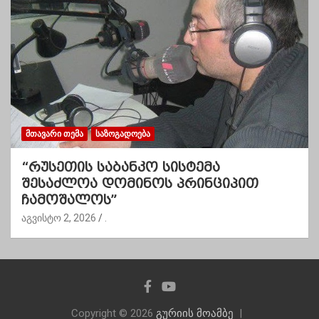
ᲛᲗᲐᲕᲐᲠᲘ ᲗᲔᲛᲐ
ᲡᲐᲖᲝᲒᲐᲓᲝᲔᲑᲐ
“რუსეთის საბანკო სისტემა
შესაძლოა დომინოს პრინციპით
ჩამოშალოს”
აგვისტო 2, 2026
.
Copyright © 2026
გურიის მოამბე