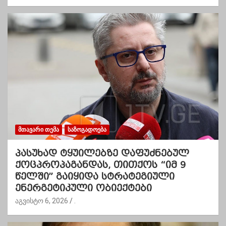
ᲛᲗᲐᲕᲐᲠᲘ ᲗᲔᲛᲐ
ᲡᲐᲖᲝᲒᲐᲓᲝᲔᲑᲐ
პასუხად ტყუილებზე დაფუძნებულ
ქოცპროპაგანდას, თითქოს “იმ 9
წელში” გაიყიდა სტრატეგიული
ენერგეტიკული ობიექტები
აგვისტო 6, 2026
.