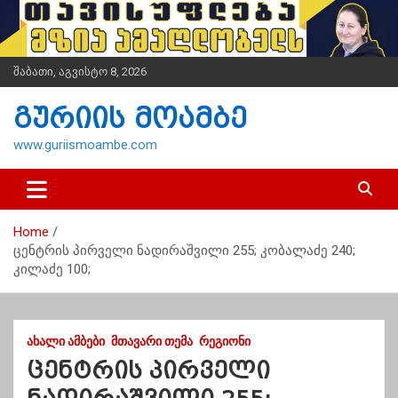
S
k
i
p
შაბათი, აგვისტო 8, 2026
t
o
გურიის მოამბე
c
o
www.guriismoambe.com
n
t
e
n
Home
t
ცენტრის პირველი ნადირაშვილი 255; კობალაძე 240;
კილაძე 100;
ᲐᲮᲐᲚᲘ ᲐᲛᲑᲔᲑᲘ
ᲛᲗᲐᲕᲐᲠᲘ ᲗᲔᲛᲐ
ᲠᲔᲒᲘᲝᲜᲘ
ცენტრის პირველი