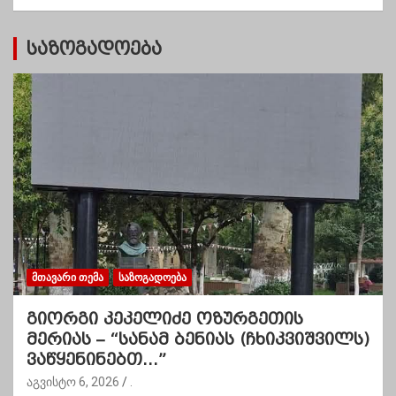
ი
საზოგადოება
ᲛᲗᲐᲕᲐᲠᲘ ᲗᲔᲛᲐ
ᲡᲐᲖᲝᲒᲐᲓᲝᲔᲑᲐ
გიორგი კეკელიძე ოზურგეთის
მერიას – “სანამ ბენიას (ჩხიკვიშვილს)
ვაწყენინებთ…”
აგვისტო 6, 2026
.