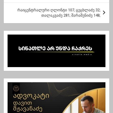
ს
ტ
რაიცენტრალური ღლონტი 107; ცეცხლაძე 32;
თალაკვაძე 281; შარაშენიძე 148;
ი
ს
ნ
ა
ვ
ი
გ
ა
ც
ი
ა