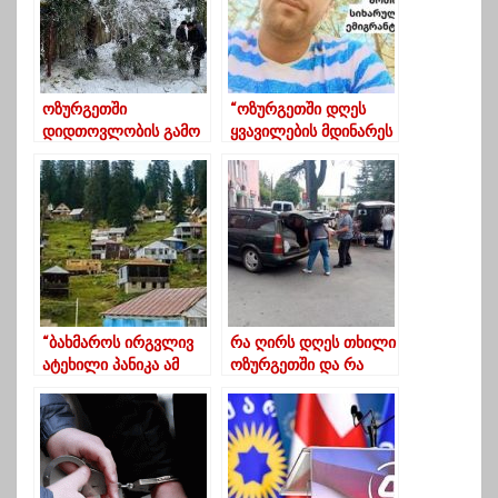
ოზურგეთში
“ოზურგეთში დღეს
დიდთოვლობის გამო
ყვავილების მდინარეს
სოფლებს
კუბო ცისკენ
ელექტროენერგია არ
მიჰქონდა” –
მიეწოდება
ემიგრანტების გვერდი
წერილს ავრცელებს
“ბახმაროს ირგვლივ
რა ღირს დღეს თხილი
ატეხილი პანიკა ამ
ოზურგეთში და რა
ეტაპზე უსაფუძვლოა”
მოლოდინები აქვთ
_ კუჭავა
მიმღებ პუნქტებში