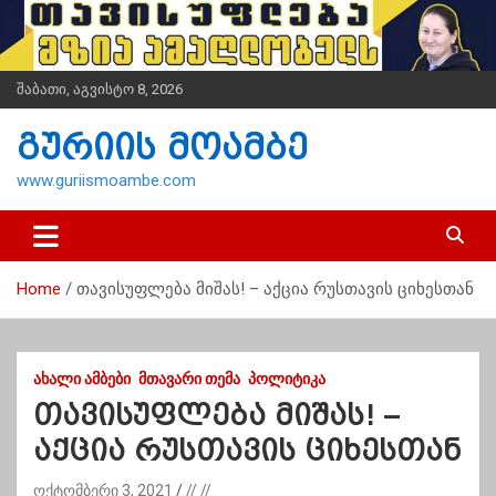
S
k
i
p
შაბათი, აგვისტო 8, 2026
t
o
გურიის მოამბე
c
o
www.guriismoambe.com
n
t
e
n
Home
თავისუფლება მიშას! – აქცია რუსთავის ციხესთან
t
ᲐᲮᲐᲚᲘ ᲐᲛᲑᲔᲑᲘ
ᲛᲗᲐᲕᲐᲠᲘ ᲗᲔᲛᲐ
ᲞᲝᲚᲘᲢᲘᲙᲐ
თავისუფლება მიშას! –
აქცია რუსთავის ციხესთან
ოქტომბერი 3, 2021
// //