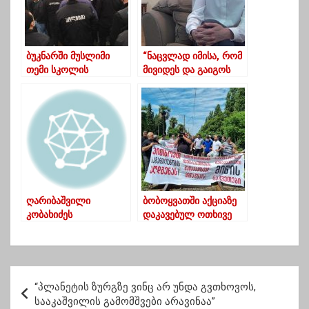
ბუკნარში მუსლიმი
“ნაცვლად იმისა, რომ
თემი სკოლის
მივიდეს და გაიგოს
დირექტორის
ხალხის
განთავისუფლებას
გულისტკივილი,სრულ
ითხოვს
ი იგნორირებით
უპასუხა და სეირს
უყურებს…”
ღარიბაშვილი
ბობოყვათში აქციაზე
კობახიძეს
დაკავებულ ოთხივე
ჩაანაცვლებს, კალაძე
პირს ბათუმის
კი პოლიტიკიდან
საქალაქო
მიდის
სასამართლომ 2000-
2000 ლარიანი ჯარიმა
პ
დააკისრა
“პლანეტის ზურგზე ვინც არ უნდა გვთხოვოს,
ო
სააკაშვილის გამომშვები არავინაა”