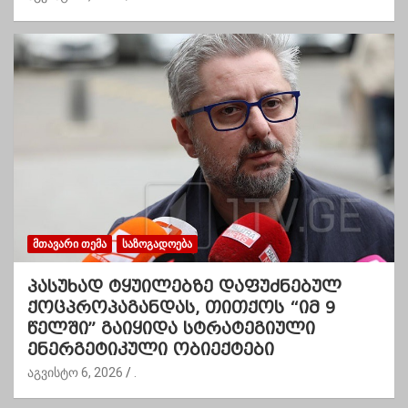
ᲛᲗᲐᲕᲐᲠᲘ ᲗᲔᲛᲐ
ᲡᲐᲖᲝᲒᲐᲓᲝᲔᲑᲐ
პასუხად ტყუილებზე დაფუძნებულ
ქოცპროპაგანდას, თითქოს “იმ 9
წელში” გაიყიდა სტრატეგიული
ენერგეტიკული ობიექტები
აგვისტო 6, 2026
.