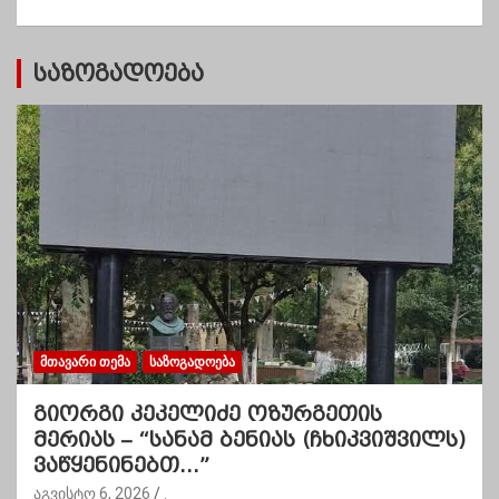
ბ
ი
საზოგადოება
ᲛᲗᲐᲕᲐᲠᲘ ᲗᲔᲛᲐ
ᲡᲐᲖᲝᲒᲐᲓᲝᲔᲑᲐ
გიორგი კეკელიძე ოზურგეთის
მერიას – “სანამ ბენიას (ჩხიკვიშვილს)
ვაწყენინებთ…”
აგვისტო 6, 2026
.