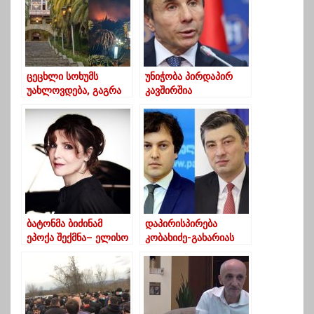
ცეცხლი სოხუმს
უნიჭობა პირდაპირ
უახლოვდება, გაგრა
კავშირშია
ალშია გახვეული
უტიფრობასა და
უღირსებობასთან
ბატონმა ბიძინამ
დაპირისპირება
ეპოქა შექმნა– ელისო
კობახიძე-გახარიას
ბოლქვაძე
შორის