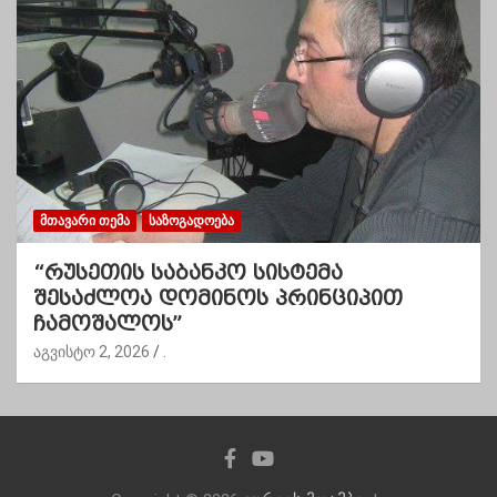
ᲛᲗᲐᲕᲐᲠᲘ ᲗᲔᲛᲐ
ᲡᲐᲖᲝᲒᲐᲓᲝᲔᲑᲐ
“რუსეთის საბანკო სისტემა
შესაძლოა დომინოს პრინციპით
ჩამოშალოს”
აგვისტო 2, 2026
.