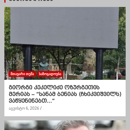
ᲛᲗᲐᲕᲐᲠᲘ ᲗᲔᲛᲐ
ᲡᲐᲖᲝᲒᲐᲓᲝᲔᲑᲐ
გიორგი კეკელიძე ოზურგეთის
მერიას – “სანამ ბენიას (ჩხიკვიშვილს)
ვაწყენინებთ…”
აგვისტო 6, 2026
.