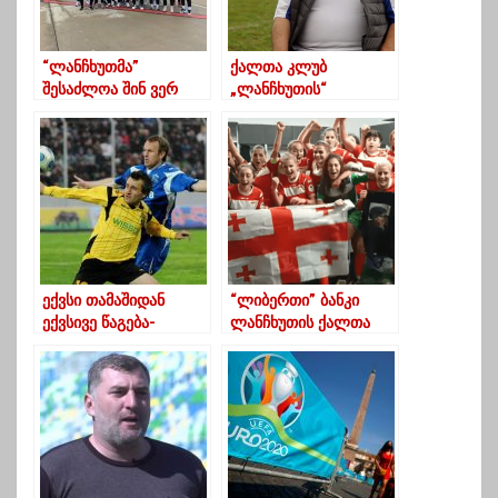
“ლანჩხუთმა”
ქალთა კლუბ
შესაძლოა შინ ვერ
„ლანჩხუთის“
ითამაშოს- შვედური
დამფუძნებელი
გუნდი საქართველოში
ფეხბურთის
ჩამოსვლის
ფედერაციამ
წინააღმდეგია
დააჯილდოვა
ექვსი თამაშიდან
“ლიბერთი” ბანკი
ექვსივე წაგება-
ლანჩხუთის ქალთა
ოზურგეთის
გუნდის გენერალური
“მერცხალის” მორიგი
სპონსორი გახდა
მარცხი