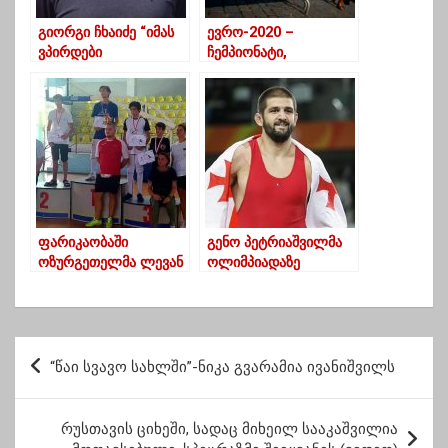
გიორგი ჩხაიძე “იმას
ევრო-2020 –
ვპირდები
ჩემპიონატი,
გულშემატკივრებს რო
რომელსაც ერთი
ღირსეულად
წლით დააგვიანდა
შევერკინებთ
ნებისმიერ გრანდს და
თავაწეულები
გამოვალთ
მოედნიდან”
ფარიკაობაში
გენო პეტრიაშვილმა
ოზურგეთელმა ლევან
ოლიმპიადაზე
ბოლქვაძემ ვერცხლის
ვერცხლის მედალი
მედალი მოიპოვა
მოიპოვა
პ
“წაი სვავო სახლში”-ნიკა გვარამია ივანიშვილს
ო
ს
რუსთავის ციხეში, სადაც მიხეილ სააკაშვილია