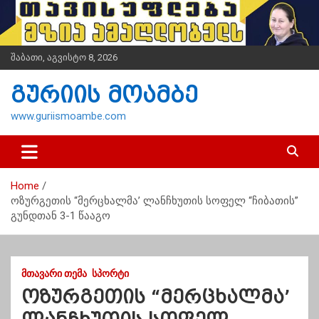
S
k
i
p
შაბათი, აგვისტო 8, 2026
t
o
გურიის მოამბე
c
o
www.guriismoambe.com
n
t
e
n
Home
t
ოზურგეთის “მერცხალმა’ ლანჩხუთის სოფელ “ჩიბათის”
გუნდთან 3-1 წააგო
ᲛᲗᲐᲕᲐᲠᲘ ᲗᲔᲛᲐ
ᲡᲞᲝᲠᲢᲘ
ოზურგეთის “მერცხალმა’