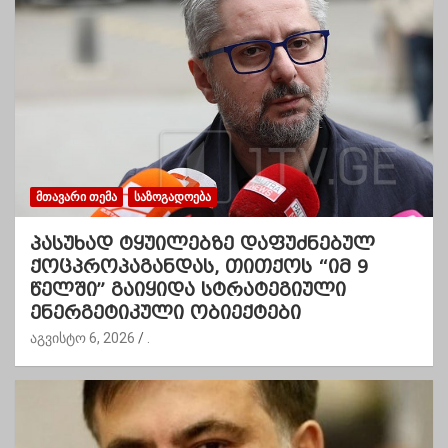
ᲛᲗᲐᲕᲐᲠᲘ ᲗᲔᲛᲐ
ᲡᲐᲖᲝᲒᲐᲓᲝᲔᲑᲐ
პასუხად ტყუილებზე დაფუძნებულ
ქოცპროპაგანდას, თითქოს “იმ 9
წელში” გაიყიდა სტრატეგიული
ენერგეტიკული ობიექტები
აგვისტო 6, 2026
.