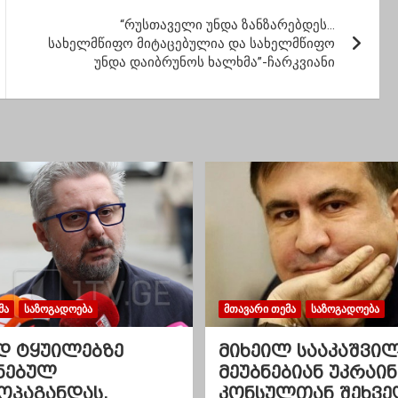
ტორი
“რუსთაველი უნდა ზანზარებდეს…
სახელმწიფო მიტაცებულია და სახელმწიფო
უნდა დაიბრუნოს ხალხმა”-ჩარკვიანი
ᲛᲐ
ᲡᲐᲖᲝᲒᲐᲓᲝᲔᲑᲐ
ᲛᲗᲐᲕᲐᲠᲘ ᲗᲔᲛᲐ
ᲡᲐᲖᲝᲒᲐᲓᲝᲔᲑᲐ
დ ტყუილებზე
მიხეილ სააკაშვი
ნებულ
მეუბნებიან უკრაინ
ოპაგანდას,
კონსულთან შეხვე