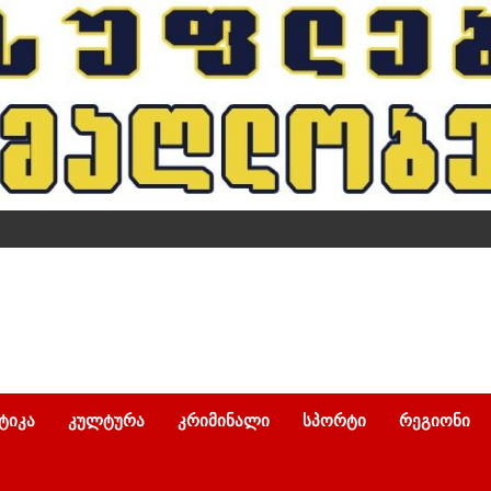
ᲢᲘᲙᲐ
ᲙᲣᲚᲢᲣᲠᲐ
ᲙᲠᲘᲛᲘᲜᲐᲚᲘ
ᲡᲞᲝᲠᲢᲘ
ᲠᲔᲒᲘᲝᲜᲘ