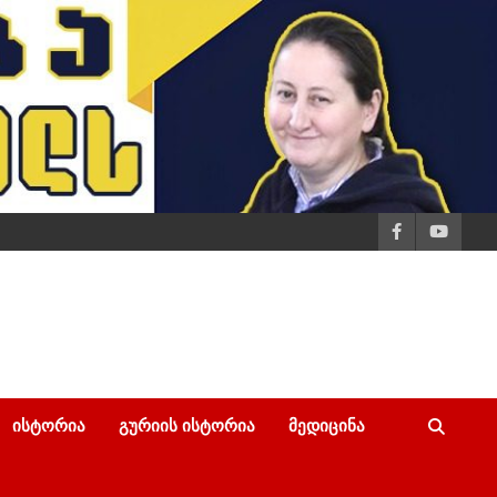
ᲘᲡᲢᲝᲠᲘᲐ
ᲒᲣᲠᲘᲘᲡ ᲘᲡᲢᲝᲠᲘᲐ
ᲛᲔᲓᲘᲪᲘᲜᲐ