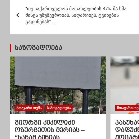
პ
ოპერა
“თუ საქართველოს მოსახლეობის 47%-მა ხმა
ო
მისცა უმუშევრობას, სიღარიბეს, ტვინების
გადინებას”…..
ს
ტ
საზოგადოება
ი
ს
ნ
ა
ვ
ᲛᲗᲐᲕᲐᲠᲘ ᲗᲔᲛᲐ
ᲡᲐᲖᲝᲒᲐᲓᲝᲔᲑᲐ
ᲛᲗᲐᲕᲐᲠᲘ ᲗᲔ
ი
გიორგი კეკელიძე
პასუხა
გ
ოზურგეთის მერიას –
დაფუძ
“სანამ ბენიას
ქოცპრ