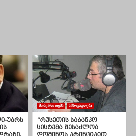
ᲛᲗᲐᲕᲐᲠᲘ ᲗᲔᲛᲐ
ᲡᲐᲖᲝᲒᲐᲓᲝᲔᲑᲐ
ლი-უარს
“რუსეთის საბანკო
ის
სისტემა შესაძლოა
დრაზე,
დომინოს პრინციპით