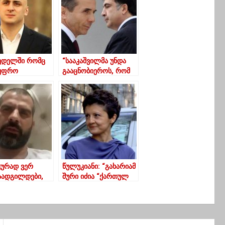
ედელში რომც
“სააკაშვილმა უნდა
 უფრო
გააცნობიეროს, რომ
უფალი ვიქნები-
ალტერნატივა – ან ის,
ან ბიძინა, აღარ არის
რელევანტური”
კურად ვერ
წულუკიანი: “გახარიამ
აადგილდები,
შური იძია “ქართულ
ენა თვალში
ოცნებაზე”
ოდ ვერ
ები”- პირველი
ნაცემი