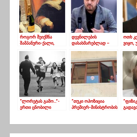
როგორ შეიქმნა
დევნილების
ოთხ კ
შამპანური-ქალი,
დასახმარებლად –
ვიყო,
რომელმაც მსოფლიო
ენმ-ს ახალი
თავის
შეცვალა
ინიციატივა
მელია
“ლორეტას გამო…”-
“თუკი ოპოზიცია
“ფიზი
ერთი ცნობილი
პრემიერ-მინისტრობის
გადავ
ფოტოს
კანდიდატად მე
მარცხ
მოულოდნელი
გამომაცხადებს,
საერთ
ისტორია
თანახმა ვიქნები”
ვიხედ
არხის 