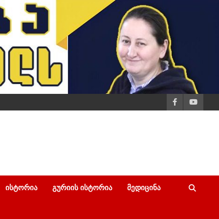
ᲘᲡᲢᲝᲠᲘᲐ
ᲒᲣᲠᲘᲘᲡ ᲘᲡᲢᲝᲠᲘᲐ
ᲛᲔᲓᲘᲪᲘᲜᲐ