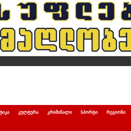
ᲢᲘᲙᲐ
ᲙᲣᲚᲢᲣᲠᲐ
ᲙᲠᲘᲛᲘᲜᲐᲚᲘ
ᲡᲞᲝᲠᲢᲘ
ᲠᲔᲒᲘᲝᲜᲘ