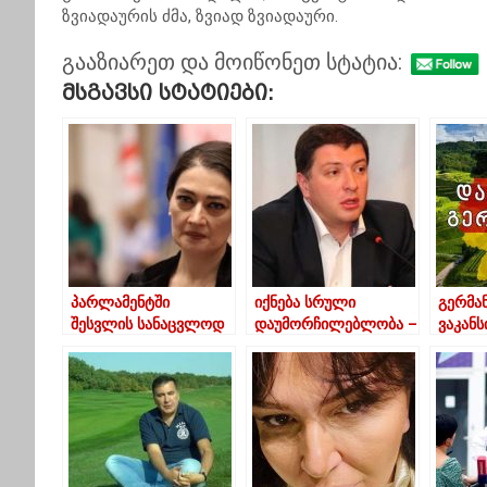
ზვიადაურის ძმა, ზვიად ზვიადაური.
გააზიარეთ და მოიწონეთ სტატია:
Მსგავსი Სტატიები:
პარლამენტში
იქნება სრული
გერმან
შესვლის სანაცვლოდ
დაუმორჩილებლობა –
ვაკანს
“ოცნებამ” ფული
უგულავა
საქარ
შემომთავაზა- თაკო
მოქალ
ჩარკვიანი