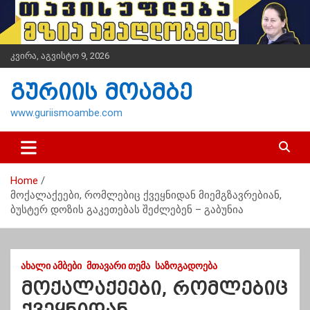
S
k
i
p
კვირა, აგვისტო 9, 2026
t
o
გურიის მოამბე
c
o
www.guriismoambe.com
n
t
e
n
Home
t
მოქალაქეები, რომლებიც ქვეყნიდან მიემგზავრებიან,
ბუსტერ დოზის გაკეთებას შეძლებენ – გაბუნია
ᲐᲮᲐᲚᲘ ᲐᲛᲑᲔᲑᲘ
ᲛᲗᲐᲕᲐᲠᲘ ᲗᲔᲛᲐ
ᲡᲐᲖᲝᲒᲐᲓᲝᲔᲑᲐ
მოქალაქეები, რომლებიც