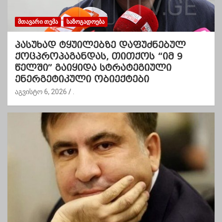
ᲛᲗᲐᲕᲐᲠᲘ ᲗᲔᲛᲐ
ᲡᲐᲖᲝᲒᲐᲓᲝᲔᲑᲐ
პასუხად ტყუილებზე დაფუძნებულ
ქოცპროპაგანდას, თითქოს “იმ 9
წელში” გაიყიდა სტრატეგიული
ენერგეტიკული ობიექტები
აგვისტო 6, 2026
.