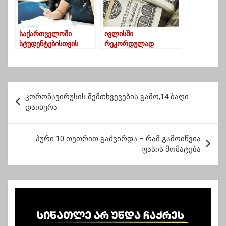
საქართველოში
ივლისში
სტუდენტებისთვის
რეკორდულად
შესაძლოა
მაღალი, 208
სავალდებულო
მილიონი დოლარის
სამუშაო დრო
ფულადი გზავნილი
დაწესდეს
მივიღეთ
პ
კორონავირუსის შემთხვევების გამო,14 ბაღი
ო
დაიხურა
ს
ტ
პური 10 თეთრით გაძვირდა – რამ გამოიწვია
ფასის მომატება
ი
ს
ნ
ა
ვ