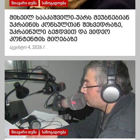
ᲛᲗᲐᲕᲐᲠᲘ ᲗᲔᲛᲐ
ᲡᲐᲖᲝᲒᲐᲓᲝᲔᲑᲐ
მიხეილ სააკაშვილი-უარს მეუბნებიან
უკრაინის კონსულთან შეხვედრაზე,
უკრაინული ბეჭდვით და ვიდეო
კონტენტის მიღებაზე
აგვისტო 4, 2026
.
ᲛᲗᲐᲕᲐᲠᲘ ᲗᲔᲛᲐ
ᲡᲐᲖᲝᲒᲐᲓᲝᲔᲑᲐ