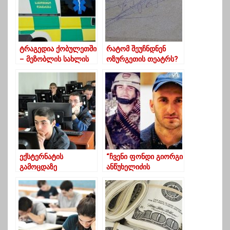
ტრაგედია ქობულეთში
რატომ შეუჩნდნენ
– მეზობლის სახლის
ოზურგეთის თეატრს?
სახურავიდან მამა-
– “ბავშვებო რა
შვილი გადავარდა და
დაგემართათ”?
დაიღუპა
ექსტერნატის
“ჩვენი ფონდი გიორგი
გამოცდაზე
ანწუხელიძის
რეგისტრაცია
სახელობის
ხვალიდან იწყება
სტიპენდიას
დააწესებს”-კეკელიძე