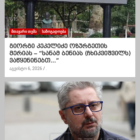
ᲛᲗᲐᲕᲐᲠᲘ ᲗᲔᲛᲐ
ᲡᲐᲖᲝᲒᲐᲓᲝᲔᲑᲐ
გიორგი კეკელიძე ოზურგეთის
მერიას – “სანამ ბენიას (ჩხიკვიშვილს)
ვაწყენინებთ…”
აგვისტო 6, 2026
.