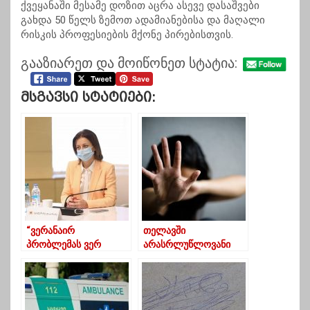
ქვეყანაში მესამე დოზით აცრა ასევე დასაშვები
გახდა 50 წელს ზემოთ ადამიანებისა და მაღალი
რისკის პროფესიების მქონე პირებისთვის.
გააზიარეთ და მოიწონეთ სტატია:
Მსგავსი Სტატიები:
“ვერანაირ
თელავში
პრობლემას ვერ
არასრლუწლოვანი
ვხედავ,რომ უახლოეს
გააუპატიურეს, რის
მომავალ პერიოდში
შემდეგაც ის ძმამ
გავიკეთო აცრა”
რამდენჯერმე სცემა