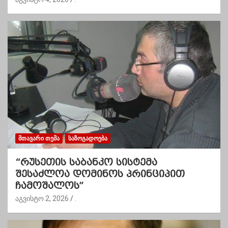
ᲛᲗᲐᲕᲐᲠᲘ ᲗᲔᲛᲐ
ᲡᲐᲖᲝᲒᲐᲓᲝᲔᲑᲐ
“რუსეთის საბანკო სისტემა
შესაძლოა დომინოს პრინციპით
ჩამოშალოს”
აგვისტო 2, 2026
.