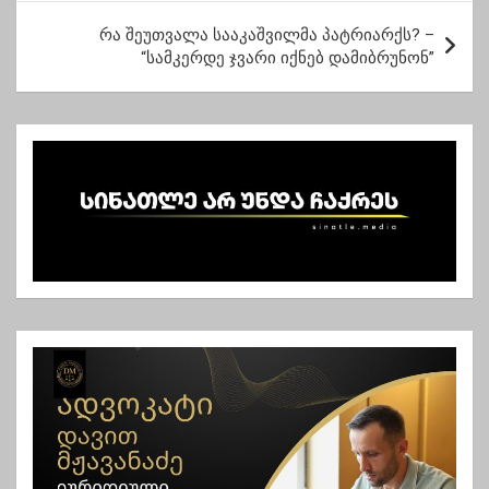
ტ
რა შეუთვალა სააკაშვილმა პატრიარქს? –
ი
“სამკერდე ჯვარი იქნებ დამიბრუნონ”
ს
ნ
ა
ვ
ი
გ
ა
ც
ი
ა