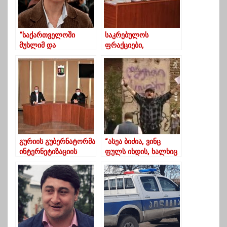
“საქართველოში
საკრებულოს
მუსლიმ და
ფრაქციები,
მართლმადიდებელ
„სასათბურე“
მოსახლეობას
პირობები და წყალში
გასაყოფი არაფერი
გადაყრილი
აქვს”- ნინო წილოსანი
მილიონები
გურიის გუბერნატორმა
“ასეა ბიძია, ვინც
ინტერნეტიზაციის
ფულს იხდის, ხალხიც
პროგრამა, მერიის
მის გვერდით დგას”
წარმომადგენლებთან
-ვინ შეუერთდა
ერთად განიხილა
ოზურგეთიდან
“უცნობის” აქციას?