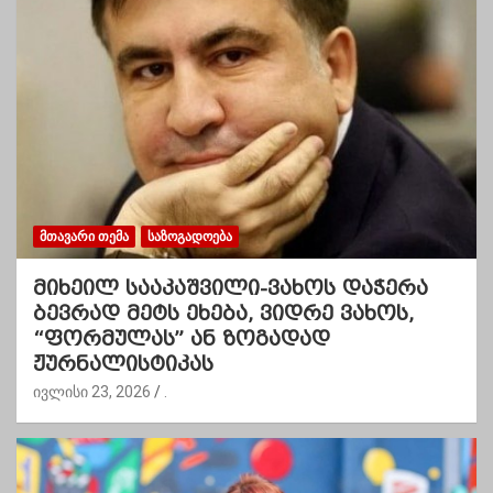
ᲛᲗᲐᲕᲐᲠᲘ ᲗᲔᲛᲐ
ᲡᲐᲖᲝᲒᲐᲓᲝᲔᲑᲐ
მიხეილ სააკაშვილი-ვახოს დაჭერა
ბევრად მეტს ეხება, ვიდრე ვახოს,
“ფორმულას” ან ზოგადად
ჟურნალისტიკას
ივლისი 23, 2026
.