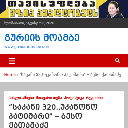
S
k
i
p
ხუთშაბათი, აგვისტო 6, 2026
t
o
გურიის მოამბე
c
o
www.guriismoambe.com
n
t
e
n
Home
“საკანი 320..უკანონო პატიმარი” – ბესო ქათამაძე
t
ᲐᲮᲐᲚᲘ ᲐᲛᲑᲔᲑᲘ
ᲛᲗᲐᲕᲐᲠᲘ ᲗᲔᲛᲐ
ᲞᲝᲚᲘᲢᲘᲙᲐ
ᲠᲔᲒᲘᲝᲜᲘ
“საკანი 320..უკანონო
პატიმარი” – ბესო
ქათამაძე