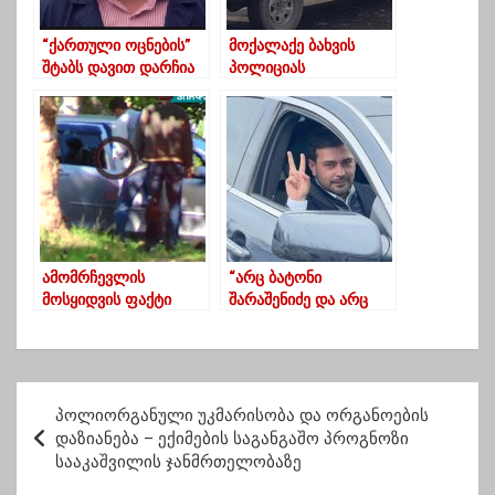
“ქართული ოცნების”
მოქალაქე ბახვის
შტაბს დავით დარჩია
პოლიციას
უხელმძღვანელებს –
განსხვავებული
მერაბ ჭანუყვაძე
პოლიტიკური
წავიდა?
შეხედულებების გამო
დევნაში
ადანაშაულებს
ამომრჩევლის
“არც ბატონი
მოსყიდვის ფაქტი
შარაშენიძე და არც
გურიაში-ხმებს
ბატონი თალაკვაძე არ
საარჩევნო უბანთან
იმსახურებს
ყიდულობენ
მხარდაჭერას”-
ირაკლი ღლონტი
პ
პოლიორგანული უკმარისობა და ორგანოების
ო
დაზიანება – ექიმების საგანგაშო პროგნოზი
სააკაშვილის ჯანმრთელობაზე
ს