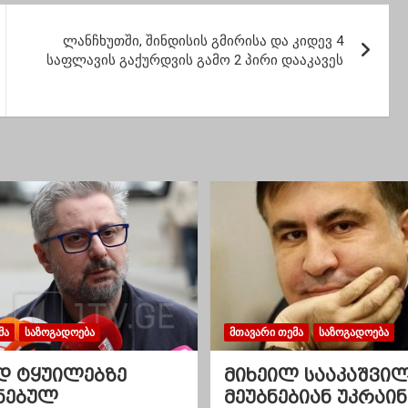
შვილმა
დასრულდა, საერთოდ
დე გახრწნა ის
არანაირი შანსი არ
ხური, რომელსაც
გვაქვს მომავლის!”-
ლანჩხუთში, შინდისის გმირისა და კიდევ 4
ი უსაფრთხოება
მიხეილ სააკაშვილი
საფლავის გაქურდვის გამო 2 პირი დააკავეს
აეცვა”
ᲛᲐ
ᲡᲐᲖᲝᲒᲐᲓᲝᲔᲑᲐ
ᲛᲗᲐᲕᲐᲠᲘ ᲗᲔᲛᲐ
ᲡᲐᲖᲝᲒᲐᲓᲝᲔᲑᲐ
დ ტყუილებზე
მიხეილ სააკაშვი
ნებულ
მეუბნებიან უკრაინ