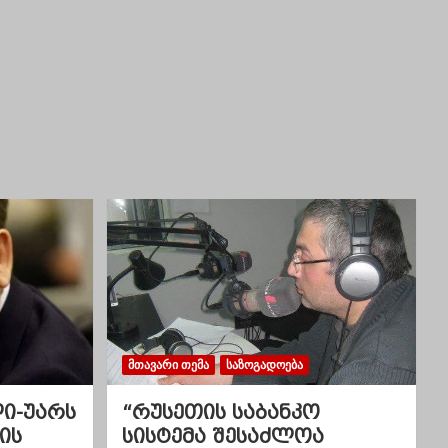
ᲛᲗᲐᲕᲐᲠᲘ ᲗᲔᲛᲐ
ᲡᲐᲖᲝᲒᲐᲓᲝᲔᲑᲐ
ლი-უარს
“რუსეთის საბანკო
ის
სისტემა შესაძლოა