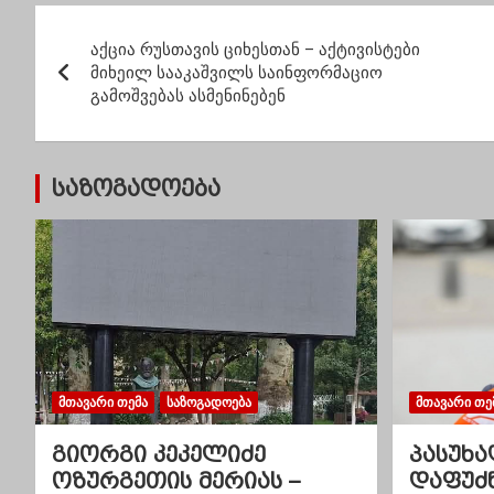
მიმართვა
ივანი
პ
უმრავლესობას
ბოლომ
სამსა
აქცია რუსთავის ციხესთან – აქტივისტები
ო
თქვენ
მიხეილ სააკაშვილს საინფორმაციო
უნდა დ
გამოშვებას ასმენინებენ
ს
ტ
საზოგადოება
ი
ს
ნ
ა
ვ
ᲛᲗᲐᲕᲐᲠᲘ ᲗᲔᲛᲐ
ᲡᲐᲖᲝᲒᲐᲓᲝᲔᲑᲐ
ᲛᲗᲐᲕᲐᲠᲘ ᲗᲔ
ი
გიორგი კეკელიძე
პასუხა
გ
ოზურგეთის მერიას –
დაფუძ