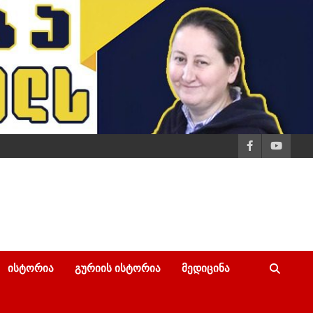
ᲘᲡᲢᲝᲠᲘᲐ
ᲒᲣᲠᲘᲘᲡ ᲘᲡᲢᲝᲠᲘᲐ
ᲛᲔᲓᲘᲪᲘᲜᲐ