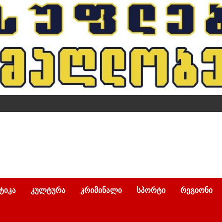
ᲢᲘᲙᲐ
ᲙᲣᲚᲢᲣᲠᲐ
ᲙᲠᲘᲛᲘᲜᲐᲚᲘ
ᲡᲞᲝᲠᲢᲘ
ᲠᲔᲒᲘᲝᲜᲘ