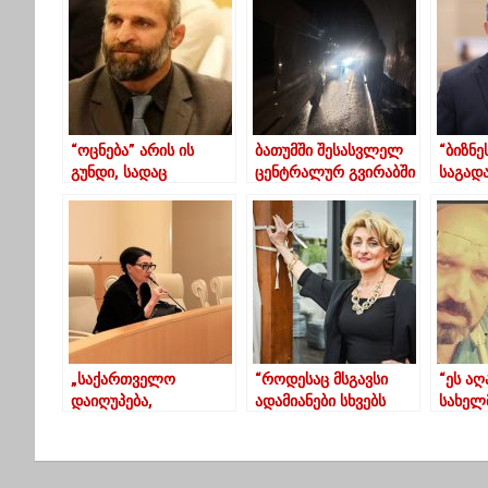
“ოცნება” არის ის
ბათუმში შესასვლელ
“ბიზნე
გუნდი, სადაც
ცენტრალურ გვირაბში
საგად
ყველასათვის
მოძრაობა
შეღავ
ქართული ოცნების
პარალიზებულია
გაგრძ
ასრულება
განიხ
ცოცხლობს”
„საქართველო
“როდესაც მსგავსი
“ეს აღ
დაიღუპება,
ადამიანები სხვებს
სახელ
სიკვდილის პირას
ხელს არ უშლიან, არც
ჯოჯოხ
არის მისული ხალხი“
სხვებმა უნდა
ქვეყა
– თაკო ჩარკვიანის
შეუშალონ”
დაუცვ