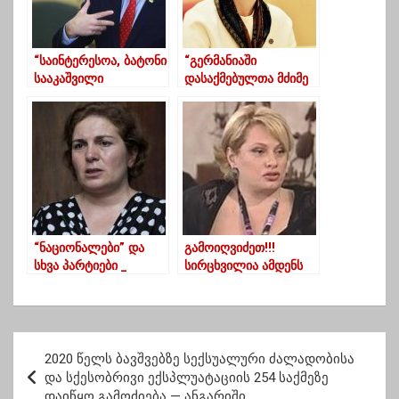
“საინტერესოა, ბატონი
“გერმანიაში
სააკაშვილი
დასაქმებულთა მძიმე
პოლიტსაბჭოა თუ
კადრები, რაც ვნახეთ
საზოგადოება, რომ
პროექტის
მასთან მიდიან
მიზნობრიობას ეჭვქვეშ
დირექტივების
ვერ დააყენებს”
მისაღებად”-ალუდა
ღუდუშაური
“ნაციონალები” და
გამოიღვიძეთ!!!
სხვა პარტიები _
სირცხვილია ამდენს
გაერთიანებული
აბედინებდეთ და
ოპოზიციის კანდიდატი
კრავთა დუმილის
ლანჩხუთში უკვე
პოზიციას ირჩევდეთ! –
ცნობილია
ლალი მოროშკინა
პ
(ექსკლუზივი)
2020 წელს ბავშვებზე სექსუალური ძალადობისა
ო
და სქესობრივი ექსპლუატაციის 254 საქმეზე
დაიწყო გამოძიება — ანგარიში