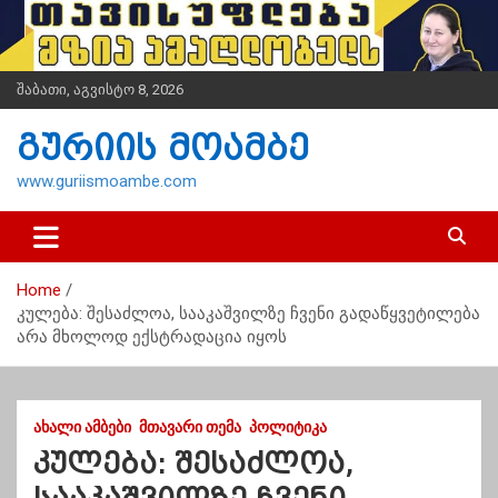
S
k
i
p
შაბათი, აგვისტო 8, 2026
t
o
გურიის მოამბე
c
o
www.guriismoambe.com
n
t
e
n
Home
t
კულება: შესაძლოა, სააკაშვილზე ჩვენი გადაწყვეტილება
არა მხოლოდ ექსტრადაცია იყოს
ᲐᲮᲐᲚᲘ ᲐᲛᲑᲔᲑᲘ
ᲛᲗᲐᲕᲐᲠᲘ ᲗᲔᲛᲐ
ᲞᲝᲚᲘᲢᲘᲙᲐ
კულება: შესაძლოა,