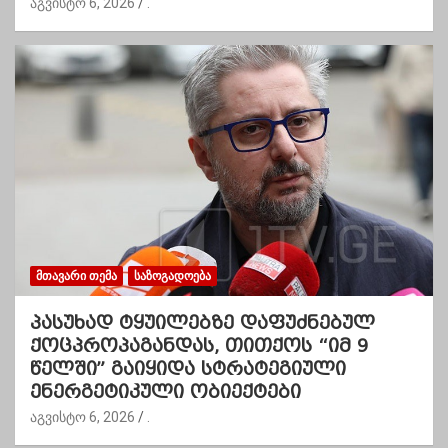
აგვისტო 6, 2026
.
ᲛᲗᲐᲕᲐᲠᲘ ᲗᲔᲛᲐ
ᲡᲐᲖᲝᲒᲐᲓᲝᲔᲑᲐ
პასუხად ტყუილებზე დაფუძნებულ
ქოცპროპაგანდას, თითქოს “იმ 9
წელში” გაიყიდა სტრატეგიული
ენერგეტიკული ობიექტები
აგვისტო 6, 2026
.