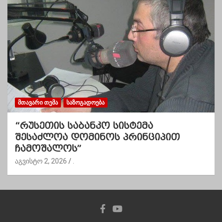
ᲛᲗᲐᲕᲐᲠᲘ ᲗᲔᲛᲐ
ᲡᲐᲖᲝᲒᲐᲓᲝᲔᲑᲐ
“რუსეთის საბანკო სისტემა
შესაძლოა დომინოს პრინციპით
ჩამოშალოს”
აგვისტო 2, 2026
.