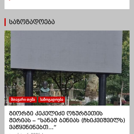
ბ
ი
საზოგადოება
ᲛᲗᲐᲕᲐᲠᲘ ᲗᲔᲛᲐ
ᲡᲐᲖᲝᲒᲐᲓᲝᲔᲑᲐ
გიორგი კეკელიძე ოზურგეთის
მერიას – “სანამ ბენიას (ჩხიკვიშვილს)
ვაწყენინებთ…”