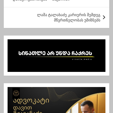
ს
ტ
ლაშა ტალახაძე კარიერის შემდეგ
ი
მწვრთნელობას უმიზნებს
ს
ნ
ა
ვ
ი
გ
ა
ც
ი
ა