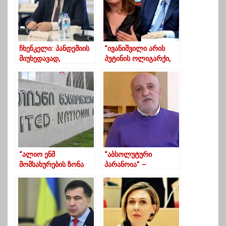
ჩხენკელი: პანდემიის
“ივანიშვილი არის
მიუხედავად,
პუტინის ოლიგარქი,
განათლების ხარისხის
ივანიშვილი
უზრუნველყოფა
დასავლეთისთვის
მოხერხდა
არის კეთროვანი”
“ალიო ენმ
“აბსოლუტური
მომსახურების ზონა
პარანოია” –
ხომ არ დატოვეთ”?
წულუკიანის
განცხადებას
ხუხაშვილი აფასებს