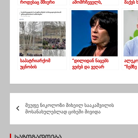
როდესაც მშიერი
ამომრჩეველს,
მაქვს
ბავშვები ცარიელ
რომელიც ახლა ამას
მიმარ
ქვაბებში ჩაიხედავენ…
კითხულობს”?!-
ყოფიდ
თქვენ მოგიკითხავთ”
ექსპერტები
გამომ
ოპოზიციას
საპატრიარქომ
“დილიდან ნაცებს
ალეკო
უცნობის
ვეძებ და ვეღარ
“ჩემზე
ანტიოპოზიციურ
ვპოულობ,დამთავრდნ
ბედნიე
აქციას მადლობა
ენ ხო?”
იშვიათ
გადაუხადა
პ
მეუფე ნიკოლოზი მიხეილ სააკაშვილის
ო
მოსანახულებლად ციხეში მივიდა
ს
ტ
საზოგადოება