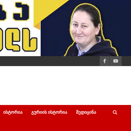
ᲘᲡᲢᲝᲠᲘᲐ
ᲒᲣᲠᲘᲘᲡ ᲘᲡᲢᲝᲠᲘᲐ
ᲛᲔᲓᲘᲪᲘᲜᲐ