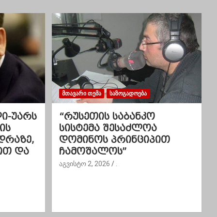
ᲛᲗᲐᲕᲐᲠᲘ ᲗᲔᲛᲐ
ᲡᲐᲖᲝᲒᲐᲓᲝᲔᲑᲐ
ლი-უარს
“რუსეთის საბანკო
ის
სისტემა შესაძლოა
დრაზე,
დომინოს პრინციპით
ით და
ჩამოშალოს”
აგვისტო 2, 2026
.