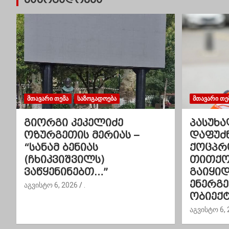
ი
ს
ნ
ა
ვ
ᲛᲗᲐᲕᲐᲠᲘ ᲗᲔᲛᲐ
ᲡᲐᲖᲝᲒᲐᲓᲝᲔᲑᲐ
ᲛᲗᲐᲕᲐᲠᲘ ᲗᲔ
ი
გიორგი კეკელიძე
პასუხა
ოზურგეთის მერიას –
დაფუძ
გ
“სანამ ბენიას
ქოცპრ
(ჩხიკვიშვილს)
თითქოს
ა
ვაწყენინებთ…”
გაიყი
ც
ენერგ
აგვისტო 6, 2026
.
ობიექტ
ი
აგვისტო 6, 