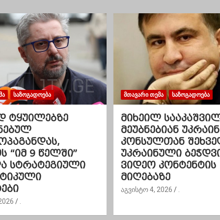
ᲛᲐ
ᲡᲐᲖᲝᲒᲐᲓᲝᲔᲑᲐ
ᲛᲗᲐᲕᲐᲠᲘ ᲗᲔᲛᲐ
ᲡᲐᲖᲝᲒᲐᲓᲝᲔᲑᲐ
დ ტყუილებზე
მიხეილ სააკაშვი
ნებულ
მეუბნებიან უკრაინ
ოპაგანდას,
კონსულთან შეხვე
 “იმ 9 წელში”
უკრაინული ბეჭდვ
და სტრატეგიული
ვიდეო კონტენტის
ეტიკული
მიღებაზე
ები
აგვისტო 4, 2026
.
2026
.