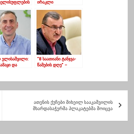
 ხელისუფლების
ირაკლი
თ, ხალხის
მეძმარიაშვილს
ან
კორონავირუსი
დინარეა”
დაუდასტურდა
 ელისაშვილი:
“8 საათიანი ტანჯვა-
 ამაყი და
წამების დღე” –
რი კაცი
გოცირიძე პრემიერის
ია”
საპარლამენტო
გამოსვლაზე
ათენის ქუჩები მიხეილ სააკაშვილის
მხარდასაჭერმა პლაკატებმა მოიცვა