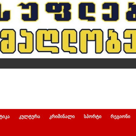
ᲢᲘᲙᲐ
ᲙᲣᲚᲢᲣᲠᲐ
ᲙᲠᲘᲛᲘᲜᲐᲚᲘ
ᲡᲞᲝᲠᲢᲘ
ᲠᲔᲒᲘᲝᲜᲘ