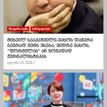
ᲛᲗᲐᲕᲐᲠᲘ ᲗᲔᲛᲐ
ᲡᲐᲖᲝᲒᲐᲓᲝᲔᲑᲐ
მიხეილ სააკაშვილი-ვახოს დაჭერა
ბევრად მეტს ეხება, ვიდრე ვახოს,
“ფორმულას” ან ზოგადად
ჟურნალისტიკას
ივლისი 23, 2026
.