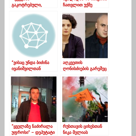
გაკოტრებული,
ჩათვლით უქმე
რადარებიდან
დღეები ცხადდება
გამქრალი, ხალხი
გაღატაკებული”..
“ვისაც უნდა ბიძინა
აღკვეთის
ივანიშვილთან
ღონისძიების გარეშეც
საუბარი
შეიძლებოდა-
დენდროპარკში
მეზვრიშვილი მელიაზე
ესტუმროს ,
სააკაშვილს კი კიევში”
“ყველაზე ნაძირალა
რუსთავის ციხესთან
უფროსი” – დეპუტატი
ნიკა მელიას