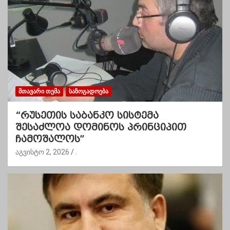
ᲛᲗᲐᲕᲐᲠᲘ ᲗᲔᲛᲐ
ᲡᲐᲖᲝᲒᲐᲓᲝᲔᲑᲐ
“რუსეთის საბანკო სისტემა
შესაძლოა დომინოს პრინციპით
ჩამოშალოს”
აგვისტო 2, 2026
.