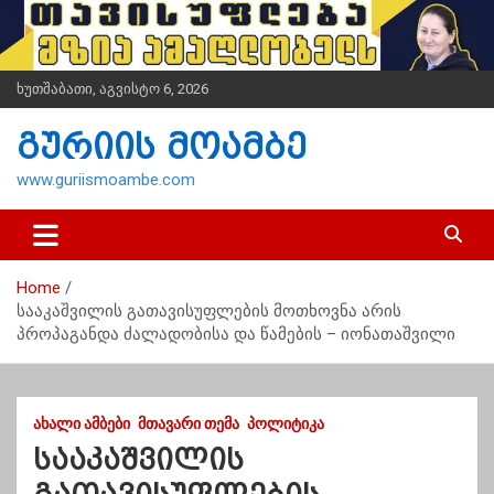
S
k
i
p
ხუთშაბათი, აგვისტო 6, 2026
t
o
გურიის მოამბე
c
o
www.guriismoambe.com
n
t
e
n
Home
t
სააკაშვილის გათავისუფლების მოთხოვნა არის
პროპაგანდა ძალადობისა და წამების – იონათაშვილი
ᲐᲮᲐᲚᲘ ᲐᲛᲑᲔᲑᲘ
ᲛᲗᲐᲕᲐᲠᲘ ᲗᲔᲛᲐ
ᲞᲝᲚᲘᲢᲘᲙᲐ
სააკაშვილის