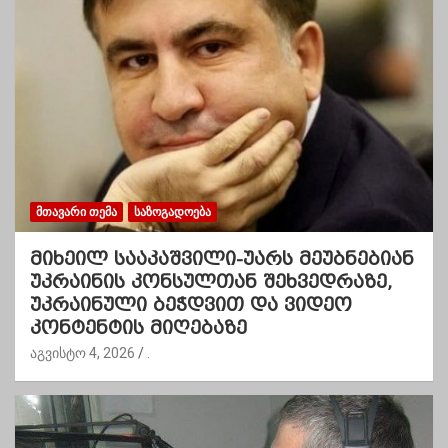
ᲛᲗᲐᲕᲐᲠᲘ ᲗᲔᲛᲐ
ᲡᲐᲖᲝᲒᲐᲓᲝᲔᲑᲐ
მიხეილ სააკაშვილი-უარს მეუბნებიან
უკრაინის კონსულთან შეხვედრაზე,
უკრაინული ბეჭდვით და ვიდეო
კონტენტის მიღებაზე
აგვისტო 4, 2026
.