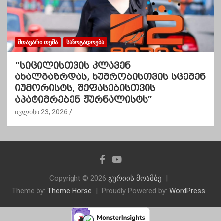
ᲛᲗᲐᲕᲐᲠᲘ ᲗᲔᲛᲐ
ᲡᲐᲖᲝᲒᲐᲓᲝᲔᲑᲐ
“სიცილისთვის კლავენ
ახალგაზრდას, ხუმრობისთვის სცემენ
იუმორისტს, შეფასებისთვის
აპატიმრებენ ჟურნალისტს”
ივლისი 23, 2026
.
Copyright © 2026
გურიის მოამბე
Theme by:
Theme Horse
Proudly Powered by:
WordPress