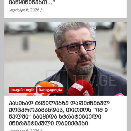
ვაწყენინებთ…”
აგვისტო 6, 2026
.
ᲛᲗᲐᲕᲐᲠᲘ ᲗᲔᲛᲐ
ᲡᲐᲖᲝᲒᲐᲓᲝᲔᲑᲐ
პასუხად ტყუილებზე დაფუძნებულ
ქოცპროპაგანდას, თითქოს “იმ 9
წელში” გაიყიდა სტრატეგიული
ენერგეტიკული ობიექტები
აგვისტო 6, 2026
.