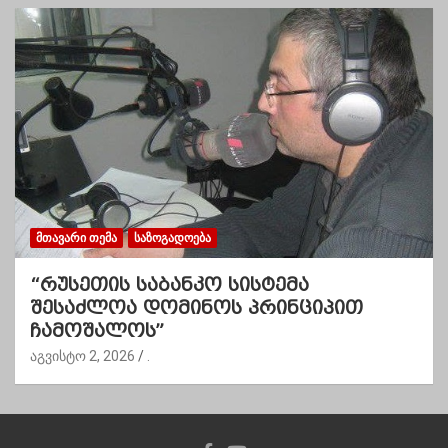
ᲛᲗᲐᲕᲐᲠᲘ ᲗᲔᲛᲐ
ᲡᲐᲖᲝᲒᲐᲓᲝᲔᲑᲐ
“რუსეთის საბანკო სისტემა
შესაძლოა დომინოს პრინციპით
ჩამოშალოს”
აგვისტო 2, 2026
.