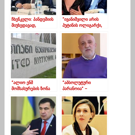
ჩხენკელი: პანდემიის
“ივანიშვილი არის
მიუხედავად,
პუტინის ოლიგარქი,
განათლების ხარისხის
ივანიშვილი
უზრუნველყოფა
დასავლეთისთვის
მოხერხდა
არის კეთროვანი”
“ალიო ენმ
“აბსოლუტური
მომსახურების ზონა
პარანოია” –
ხომ არ დატოვეთ”?
წულუკიანის
განცხადებას
ხუხაშვილი აფასებს