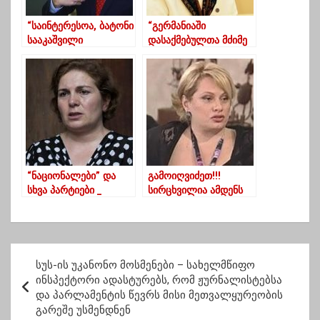
“საინტერესოა, ბატონი
“გერმანიაში
სააკაშვილი
დასაქმებულთა მძიმე
პოლიტსაბჭოა თუ
კადრები, რაც ვნახეთ
საზოგადოება, რომ
პროექტის
მასთან მიდიან
მიზნობრიობას ეჭვქვეშ
დირექტივების
ვერ დააყენებს”
მისაღებად”-ალუდა
ღუდუშაური
“ნაციონალები” და
გამოიღვიძეთ!!!
სხვა პარტიები _
სირცხვილია ამდენს
გაერთიანებული
აბედინებდეთ და
ოპოზიციის კანდიდატი
კრავთა დუმილის
ლანჩხუთში უკვე
პოზიციას ირჩევდეთ! –
ცნობილია
ლალი მოროშკინა
პ
(ექსკლუზივი)
სუს-ის უკანონო მოსმენები – სახელმწიფო
ო
ინსპექტორი ადასტურებს, რომ ჟურნალისტებსა
და პარლამენტის წევრს მისი მეთვალყურეობის
ს
გარეშე უსმენდნენ