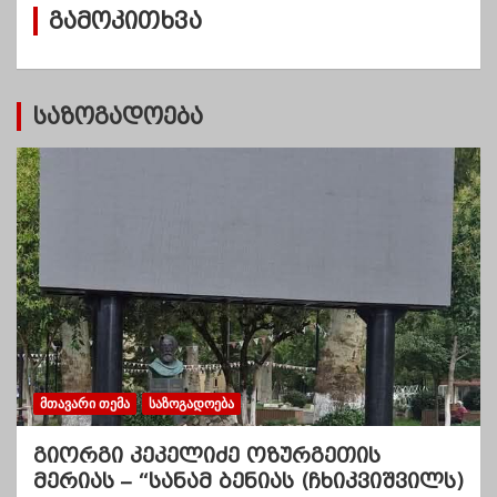
გამოკითხვა
ე
ბ
ი
საზოგადოება
ᲛᲗᲐᲕᲐᲠᲘ ᲗᲔᲛᲐ
ᲡᲐᲖᲝᲒᲐᲓᲝᲔᲑᲐ
გიორგი კეკელიძე ოზურგეთის
მერიას – “სანამ ბენიას (ჩხიკვიშვილს)