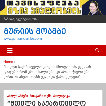
S
k
i
p
შაბათი, აგვისტო 8, 2026
t
o
გურიის მოამბე
c
o
www.guriismoambe.com
n
t
e
n
Home
t
“მთელი საქართველო გააცნო მსოფლიოს, ყველას
დააჯერა რომ კრიმინალი ერი კი არა ნიჭიერი ერი
ვართ..აი ასეთ ხალხს ვკლავთ ქართველები”
ᲐᲮᲐᲚᲘ ᲐᲛᲑᲔᲑᲘ
ᲛᲗᲐᲕᲐᲠᲘ ᲗᲔᲛᲐ
ᲞᲝᲚᲘᲢᲘᲙᲐ
“მთელი საქართველო