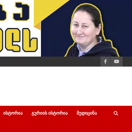
ᲘᲡᲢᲝᲠᲘᲐ
ᲒᲣᲠᲘᲘᲡ ᲘᲡᲢᲝᲠᲘᲐ
ᲛᲔᲓᲘᲪᲘᲜᲐ