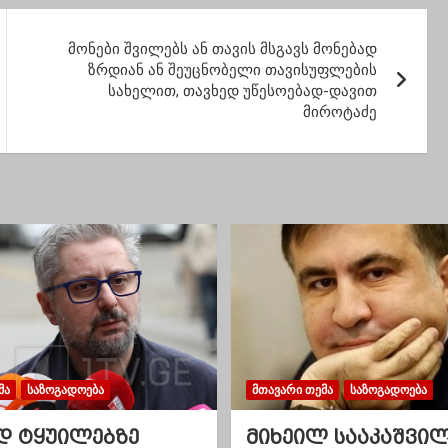
მონები შვილებს ან თავის მსგავს მონებად
ზრდიან ან შეუცნობელი თავისუფლების
სახელით, თავხედ უწესოებად-დავით
მიროტაძე
ᲛᲐ
ᲡᲐᲖᲝᲒᲐᲓᲝᲔᲑᲐ
ᲛᲗᲐᲕᲐᲠᲘ ᲗᲔᲛᲐ
ᲡᲐᲖᲝᲒᲐᲓᲝᲔᲑᲐ
დ ტყუილებზე
მიხეილ სააკაშვი