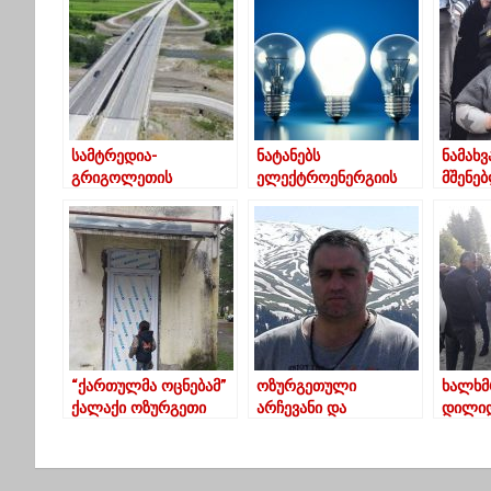
სამტრედია-
ნატანებს
ნამახვ
გრიგოლეთის
ელექტროენერგიის
მშენე
საავტომობილო გზის
მიწოდება დღეს ვერ
წინაა
მშენებლობა 2013
აღუდგება
გამარ
წელს 237 მილიონი
გურიიდ
ლარი ჯდებოდა, 2021
ადამი
წლის ბიუჯეტით, ჯდება
1 მილიარდი
“ქართულმა ოცნებამ”
ოზურგეთული
ხალხმ
ქალაქი ოზურგეთი
არჩევანი და
დილიდ
მეტალოპლასტმასში
თანამედროვე
ნაციო
“ჩასვა”
გურული კაცის
მოძრა
ხასიათის
თავის