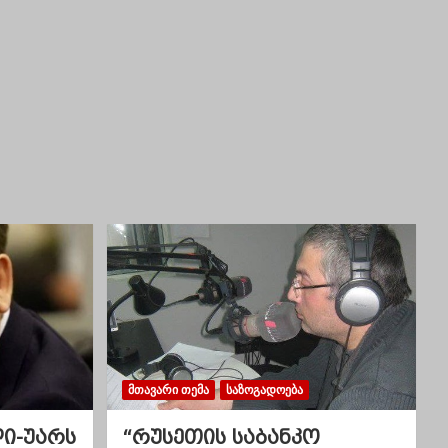
ᲛᲗᲐᲕᲐᲠᲘ ᲗᲔᲛᲐ
ᲡᲐᲖᲝᲒᲐᲓᲝᲔᲑᲐ
ლი-უარს
“რუსეთის საბანკო