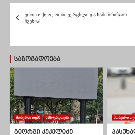
პროცენტული
პ
გადანაწილება
ერთი ოქრო , ოთხი ვერცხლი და სამი ბრინჯაო
ო
ჩვენია!
ს
ტ
ი
საზოგადოება
ს
ნ
ა
ვ
ი
ᲛᲗᲐᲕᲐᲠᲘ ᲗᲔᲛᲐ
ᲡᲐᲖᲝᲒᲐᲓᲝᲔᲑᲐ
ᲛᲗᲐᲕᲐᲠᲘ ᲗᲔ
გ
გიორგი კეკელიძე
პასუხა