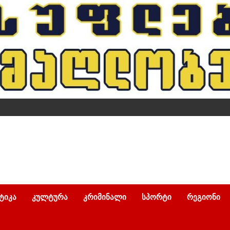
ᲢᲘᲙᲐ
ᲙᲣᲚᲢᲣᲠᲐ
ᲙᲠᲘᲛᲘᲜᲐᲚᲘ
ᲡᲞᲝᲠᲢᲘ
ᲠᲔᲒᲘᲝᲜᲘ