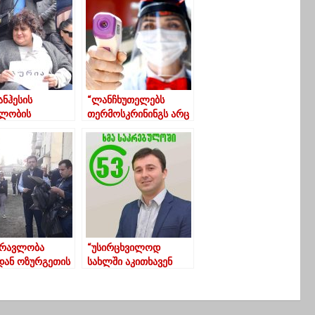
ანჰესის
“ლანჩხუთელებს
ბლობის
თერმოსკრინინგს არც
ღმდეგ
მეტი, არც ნაკლები
თულ აქციას
მერიის
ან 100-ზე მეტი
თანამშრომლები
ანი დაესწრო
უტარებენ”
რავლობა
“უსირცხვილოდ
ან ოზურგეთის
სახლში აკითხავენ
ნალური
ჩემს მხარდამჭერებს
ობის ოფისთან-
საქმის გარჩევის
უფლება მიშას
მიზნით”