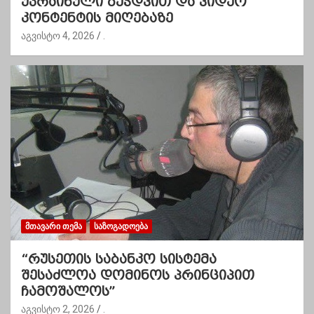
უკრაინული ბეჭდვით და ვიდეო
კონტენტის მიღებაზე
აგვისტო 4, 2026
.
ᲛᲗᲐᲕᲐᲠᲘ ᲗᲔᲛᲐ
ᲡᲐᲖᲝᲒᲐᲓᲝᲔᲑᲐ
“რუსეთის საბანკო სისტემა
შესაძლოა დომინოს პრინციპით
ჩამოშალოს”
აგვისტო 2, 2026
.