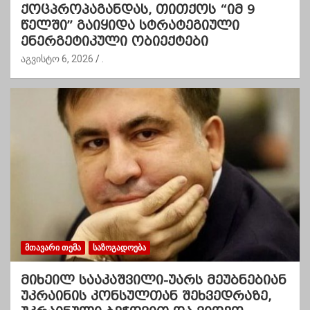
ქოცპროპაგანდას, თითქოს “იმ 9
წელში” გაიყიდა სტრატეგიული
ენერგეტიკული ობიექტები
აგვისტო 6, 2026
.
ᲛᲗᲐᲕᲐᲠᲘ ᲗᲔᲛᲐ
ᲡᲐᲖᲝᲒᲐᲓᲝᲔᲑᲐ
მიხეილ სააკაშვილი-უარს მეუბნებიან
უკრაინის კონსულთან შეხვედრაზე,