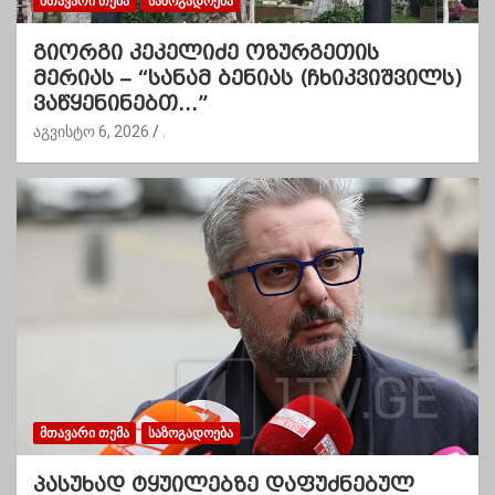
ᲛᲗᲐᲕᲐᲠᲘ ᲗᲔᲛᲐ
ᲡᲐᲖᲝᲒᲐᲓᲝᲔᲑᲐ
გიორგი კეკელიძე ოზურგეთის
მერიას – “სანამ ბენიას (ჩხიკვიშვილს)
ვაწყენინებთ…”
აგვისტო 6, 2026
.
ᲛᲗᲐᲕᲐᲠᲘ ᲗᲔᲛᲐ
ᲡᲐᲖᲝᲒᲐᲓᲝᲔᲑᲐ
პასუხად ტყუილებზე დაფუძნებულ