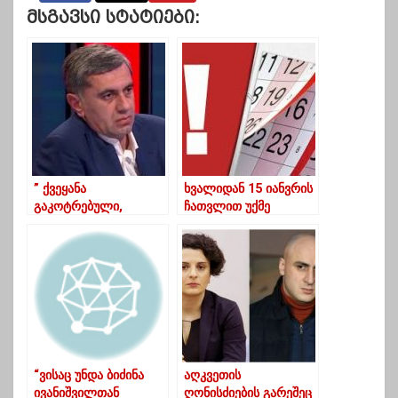
Მსგავსი Სტატიები:
” ქვეყანა
ხვალიდან 15 იანვრის
გაკოტრებული,
ჩათვლით უქმე
რადარებიდან
დღეები ცხადდება
გამქრალი, ხალხი
გაღატაკებული”..
“ვისაც უნდა ბიძინა
აღკვეთის
ივანიშვილთან
ღონისძიების გარეშეც