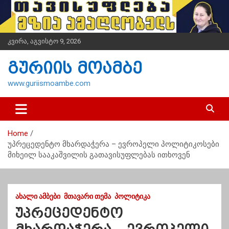
S
k
i
p
კვირა, აგვისტო 9, 2026
t
o
გურიის მოამბე
c
o
www.guriismoambe.com
n
t
e
n
Home
t
უპრეცედენტო მხარდაჭერა – ევროპელი პოლიტიკოსები
მიხეილ სააკაშვილის გათავისუფლებას ითხოვენ
ᲐᲮᲐᲚᲘ ᲐᲛᲑᲔᲑᲘ
ᲛᲗᲐᲕᲐᲠᲘ ᲗᲔᲛᲐ
ᲞᲝᲚᲘᲢᲘᲙᲐ
უპრეცედენტო