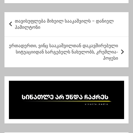
გამოთაყვანდნენ” –
შემდეგ არათანაბარ
მიხეილ სააკაშვილი
საარჩევნო გარემოზე
“ოცნებაზე”
ისაუბროს”-
პ
პაპუაშვილი
თავისუფლება მიხეილ სააკაშვილს – დანიელ
ო
ჰამილტონი
ს
ტ
ერთადერთი, ვინც სააკაშვილთან დაკავშირებული
სიტუაციიდან სარგებელს ნახულობს, კრემლია-
ი
ჰოჯესი
ს
ნ
ა
ვ
ი
გ
ა
ც