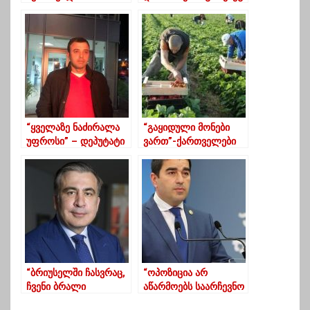
საუბარი
შეიძლებოდა-
დენდროპარკში
მეზვრიშვილი მელიაზე
ესტუმროს ,
სააკაშვილს კი კიევში”
“ყველაზე ნაძირალა
“გაყიდული მონები
უფროსი” – დეპუტატი
ვართ”-ქართველები
ოზურგეთის პატრულის
გერმანიაში კვლავ
შეფის წინააღმდეგ
მძიმე პირობებზე
საუბრობენ
“ბრიუსელში ჩასვრაც,
“ოპოზიცია არ
ჩვენი ბრალი
აწარმოებს საარჩევნო
ყოფილა. სრულად
კამპანიას,რათა