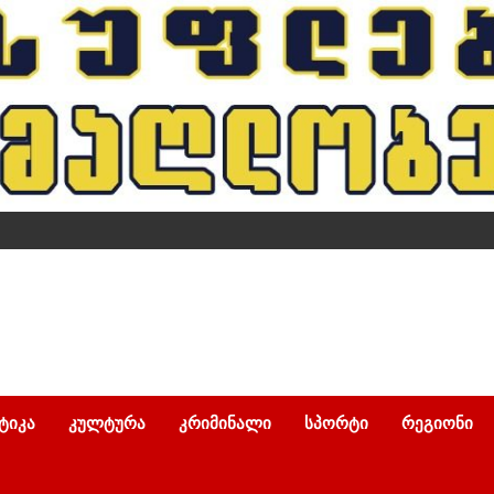
ᲢᲘᲙᲐ
ᲙᲣᲚᲢᲣᲠᲐ
ᲙᲠᲘᲛᲘᲜᲐᲚᲘ
ᲡᲞᲝᲠᲢᲘ
ᲠᲔᲒᲘᲝᲜᲘ