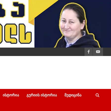
ᲘᲡᲢᲝᲠᲘᲐ
ᲒᲣᲠᲘᲘᲡ ᲘᲡᲢᲝᲠᲘᲐ
ᲛᲔᲓᲘᲪᲘᲜᲐ