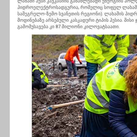
ლახამი ჰესი კავკასიის განახლებადი ენერგიის ჰო
ჰიდროელექტროსადგურია, რომელიც სოფელ ლახამში 
სამეგრელო-ზემო სვანეთის რეგიონი). ლახამის ჰიდ
მოდინებაზე არსებული კასკადური ტიპის ჰესია. მისი
გამომუსავება კი 87 მილიონი კილოვატსაათი.