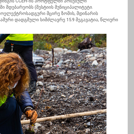
ლდინგის CCEH-ის პორტფელში არსებული
მდებარეობს (მესტიის მუნიციპალიტეტი.
როელექტროსადგური მცირე ზომის, მდინარის
 ჯამური დადგმული სიმძლავრე 15.9 მეგავატია, წლიური