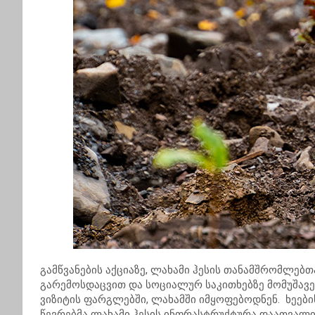
გამწვანების აქციაზე, ლახამი ჰესის თანამშრომლებთ
გარემოსდაცვით და სოციალურ საკითხებზე მომუშავე
ვიზიტის ფარგლებში, ლახამში იმყოფებოდნენ. ხეები
წევრებმა ლახამი ჰესის ინფრასტრუქტურა დაათვალიერ