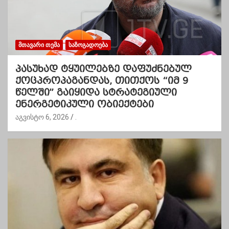
ᲛᲗᲐᲕᲐᲠᲘ ᲗᲔᲛᲐ
ᲡᲐᲖᲝᲒᲐᲓᲝᲔᲑᲐ
პასუხად ტყუილებზე დაფუძნებულ
ქოცპროპაგანდას, თითქოს “იმ 9
წელში” გაიყიდა სტრატეგიული
ენერგეტიკული ობიექტები
აგვისტო 6, 2026
.