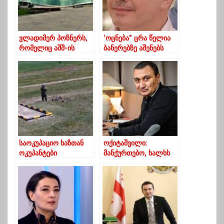
ვლადიმერ პოზნერს,
‘ოცნება” ცრა წელია
რომელიც აშშ-ის
ბანერებზე აშენებს
მოქალაქეა, არ
ქვეყანას, ეს არის
დაურღვევია კანონი
რუსული ცინიზმი”
ოკუპაციის შესახებ –
შსს
საოკუპაციო ხაზთან
ოქიტაშვილი:
ოკუპანტები
მანქურთებო, ხალხს
სავარაუდოდ
ქუჩაში გამოსვლას და
თანამგზავრულ
მთავრობის
რადიოსადგურს
დამხობისკენ რომ
დგამენ
მოუწოდებდით, მაშინ
არიყო ეპიდემია?