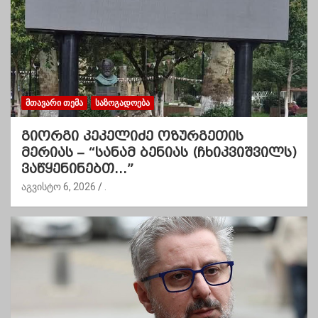
ᲛᲗᲐᲕᲐᲠᲘ ᲗᲔᲛᲐ
ᲡᲐᲖᲝᲒᲐᲓᲝᲔᲑᲐ
გიორგი კეკელიძე ოზურგეთის
მერიას – “სანამ ბენიას (ჩხიკვიშვილს)
ვაწყენინებთ…”
აგვისტო 6, 2026
.