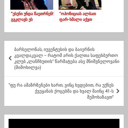
“ესენი უნდა წაეთრნენ!
“ოპოზიციას ალბათ
გვკლავს ეს
ფარ-ხმალი აქვთ
მთავრობა! “
დაყრილი და ამიტომ
არ აქტიურობენ”
პ
ბარსელონას, იუვენტუსის და ბაიერნის
ო
კვალდაკვალ – რატომ არის ქალთა საფეხბურთო
კლუბ „ლანჩხუთის“ წარმატება ასე მნიშვნელოვანი
ს
(მიმოხილვა)
ტ
ი
“ფუ რა ამაზრზენები ხართ, ვინც ხვდებით, რა უქნეს
ს
ქვეყანას ქოცებმა და ხვალ მაინც 41-ს
შემოხაზავთ”
ნ
ა
ვ
ი