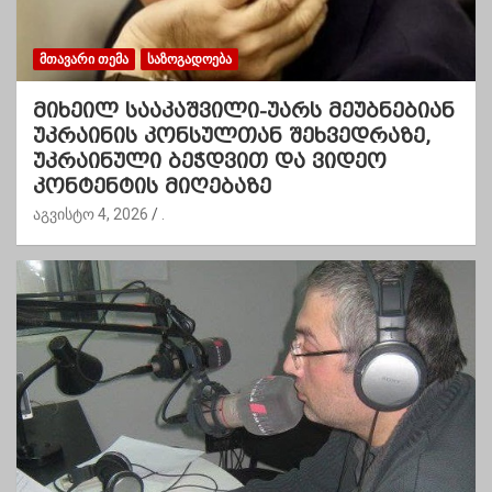
ᲛᲗᲐᲕᲐᲠᲘ ᲗᲔᲛᲐ
ᲡᲐᲖᲝᲒᲐᲓᲝᲔᲑᲐ
მიხეილ სააკაშვილი-უარს მეუბნებიან
უკრაინის კონსულთან შეხვედრაზე,
უკრაინული ბეჭდვით და ვიდეო
კონტენტის მიღებაზე
აგვისტო 4, 2026
.