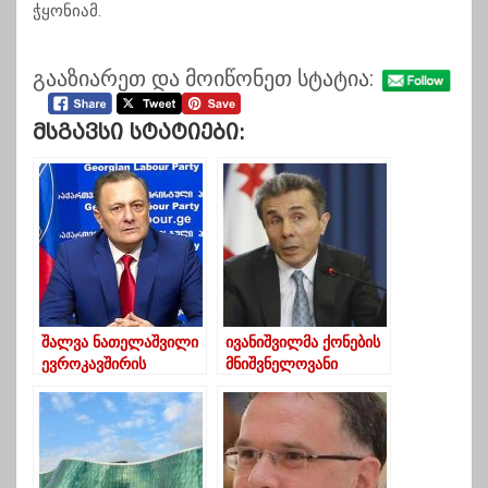
ჭყონიამ.
გააზიარეთ და მოიწონეთ სტატია:
Მსგავსი Სტატიები:
შალვა ნათელაშვილი
ივანიშვილმა ქონების
ევროკავშირის
მნიშვნელოვანი
ლიდერებს
ნაწილი ფონდი
ივანიშვილისთვის
ქართუს ბალანსზე
სანქციების
გადაიტანა- სად მიდის
დაწესებისკენ
ოლიგარქი?
მოუწოდებს