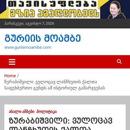
S
k
i
p
პარასკევი, აგვისტო 7, 2026
t
o
გურიის მოამბე
c
o
www.guriismoambe.com
n
t
e
n
Home
t
ზურაბიშვილი: ვულოცავ ლანჩხუთის ქალთა
საფეხბურთო გუნდს ამ ისტორიულ გამარჯვებას
ᲐᲮᲐᲚᲘ ᲐᲛᲑᲔᲑᲘ
ᲞᲝᲚᲘᲢᲘᲙᲐ
ზურაბიშვილი: ვულოცავ