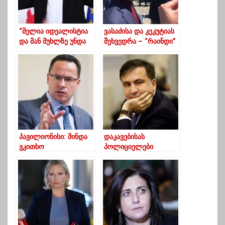
“მელია იდეალისტია
ვასაძისა და კეკუტიას
და მან მუხლზე უნდა
შეხვედრა – “რაინდი”
გადაიმტვრიოს
სამეგრელოში ჩავიდა
“ქოცური”
სამართალი”
პავილიონისი: მინდა
დაკავებისას
ვკითხო
პოლიციელები
საქართველოს
მოწიწებით
მთავრობას, რომელ
მეპყრობოდნენ,
გზას ირჩევენ –
მოახლოებასაც ვერ
დასავლეთის თუ
ბედავდნენ, მერე
რუსეთის
„სელფის“ გადაღება
დაიწყეს – ჰაერზე არ
გავდივარ, რადგან არ