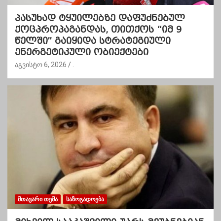
პასუხად ტყუილებზე დაფუძნებულ
ქოცპროპაგანდას, თითქოს “იმ 9
წელში” გაიყიდა სტრატეგიული
ენერგეტიკული ობიექტები
აგვისტო 6, 2026
.
ᲛᲗᲐᲕᲐᲠᲘ ᲗᲔᲛᲐ
ᲡᲐᲖᲝᲒᲐᲓᲝᲔᲑᲐ