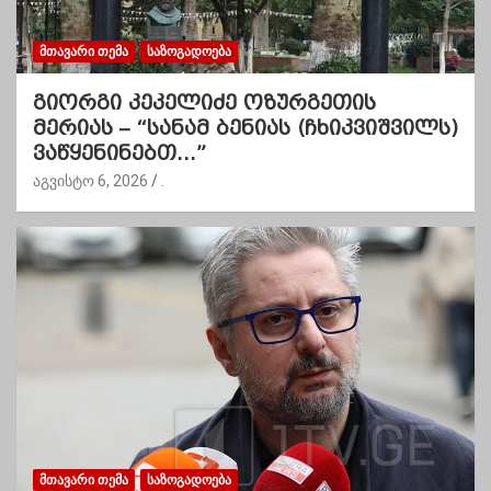
ᲛᲗᲐᲕᲐᲠᲘ ᲗᲔᲛᲐ
ᲡᲐᲖᲝᲒᲐᲓᲝᲔᲑᲐ
გიორგი კეკელიძე ოზურგეთის
მერიას – “სანამ ბენიას (ჩხიკვიშვილს)
ვაწყენინებთ…”
აგვისტო 6, 2026
.
ᲛᲗᲐᲕᲐᲠᲘ ᲗᲔᲛᲐ
ᲡᲐᲖᲝᲒᲐᲓᲝᲔᲑᲐ