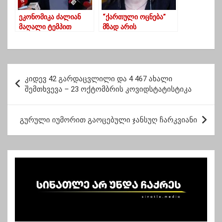
მინდა გისოსებიდან
ცის ყურება-
ეკონომიკა ძალიან
“ქართული ოცნება”
სააკაშვილი
მაღალი ტემპით
მზად არის
იზრდება, უკვე
საქმოქალაქო
აღდგენასაც გასცდა –
დაპირისპირებისთვის”
თურნავა
– თამარ კორძაია
პ
კიდევ 42 გარდაცვლილი და 4 467 ახალი
ო
შემთხვევა – 23 ოქტომბრის კოვიდსტატისტიკა
ს
ტ
გურული იუმორით გაოცებული ჯანსუღ ჩარკვიანი
ი
ს
ნ
ა
ვ
ი