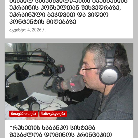
მიხეილ სააკაშვილი-უარს მეუბნებიან
უკრაინის კონსულთან შეხვედრაზე,
უკრაინული ბეჭდვით და ვიდეო
კონტენტის მიღებაზე
აგვისტო 4, 2026
.
ᲛᲗᲐᲕᲐᲠᲘ ᲗᲔᲛᲐ
ᲡᲐᲖᲝᲒᲐᲓᲝᲔᲑᲐ
“რუსეთის საბანკო სისტემა
შესაძლოა დომინოს პრინციპით