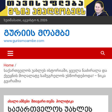
S
k
i
p
ხუთშაბათი, აგვისტო 6, 2026
t
o
გურიის მოამბე
c
o
www.guriismoambe.com
n
t
e
n
Home
t
საქართველოს უახლეს ისტორიაში, ყველა ნაძირალა და
ქვეყნის მოღალატე სამეგრელოს უსწორდებოდა! – ნიკა
გვარამია
ᲐᲮᲐᲚᲘ ᲐᲛᲑᲔᲑᲘ
ᲛᲗᲐᲕᲐᲠᲘ ᲗᲔᲛᲐ
ᲞᲝᲚᲘᲢᲘᲙᲐ
საქართველოს უახლეს