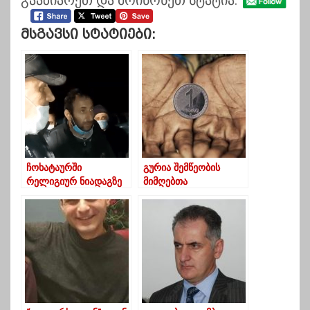
გააზიარეთ და მოიწონეთ სტატია:
Მსგავსი Სტატიები:
ჩოხატაურში
გურია შემწეობის
რელიგიურ ნიადაგზე
მიმღებთა
დაპირისპირება მოხდა
რაოდენობით, მესამე
ადგილზეა