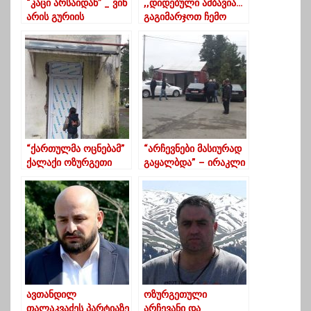
“კაცი არსაიდან” _ ვინ
,,დიდებული ამბავია…
არის გურიის
გაგიმარჯოთ ჩემო
გუბერნატორი,
გურულებო!” –
რომელმაც უკვე
კონსტანტინე
მოადგილეც შეარჩია
გამსახურდია
“ქართულმა ოცნებამ”
“არჩევნები მასიურად
ქალაქი ოზურგეთი
გაყალბდა” – ირაკლი
მეტალოპლასტმასში
ღლონტი
“ჩასვა”
ავთანდილ
ოზურგეთული
თალაკვაძეს პარტიაზე
არჩევანი და