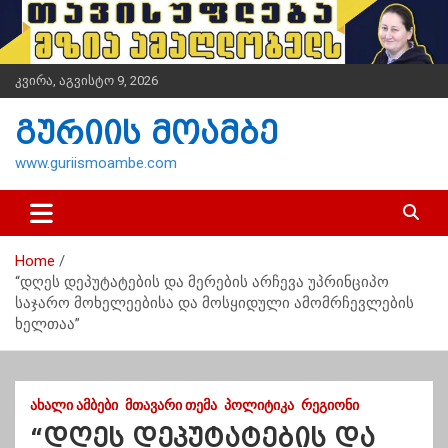
S
k
i
p
კვირა, აგვისტო 9, 2026
t
o
გურიის მოამბე
c
o
www.guriismoambe.com
n
t
e
n
Home
t
“დღეს დეპუტატების და მერების არჩევა უპრინციპო
საჯარო მოხელეებისა და მოსყიდული ამომრჩევლების
ხელთაა”
ᲐᲮᲐᲚᲘ ᲐᲛᲑᲔᲑᲘ
ᲛᲗᲐᲕᲐᲠᲘ ᲗᲔᲛᲐ
ᲞᲝᲚᲘᲢᲘᲙᲐ
ᲠᲔᲒᲘᲝᲜᲘ
“დღეს დეპუტატების და