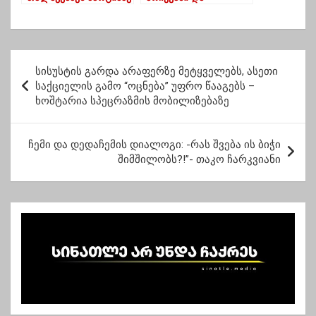
ნაკლები ხმები აქვს _
თანამედროვე
პარტიული მონაცემები
გურული კაცის
ოზურგეთიდან
ხასიათის
პროცენტული
პ
გადანაწილება
სისუსტის გარდა არაფერზე მეტყველებს, ასეთი
ო
საქციელის გამო “ოცნება” უფრო წააგებს –
ხოშტარია სპეცრაზმის მობილიზებაზე
ს
ტ
ჩემი და დედაჩემის დიალოგი: -რას შვება ის ბიჭი
ი
შიმშილობს?!”- თაკო ჩარკვიანი
ს
ნ
ა
ვ
ი
გ
ა