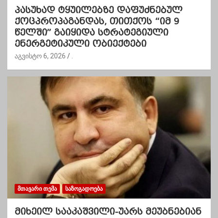
პასუხად ტყუილებზე დაფუძნებულ
ქოცპროპაგანდას, თითქოს “იმ 9
წელში” გაიყიდა სტრატეგიული
ენერგეტიკული ობიექტები
აგვისტო 6, 2026
.
ᲛᲗᲐᲕᲐᲠᲘ ᲗᲔᲛᲐ
ᲡᲐᲖᲝᲒᲐᲓᲝᲔᲑᲐ
მიხეილ სააკაშვილი-უარს მეუბნებიან