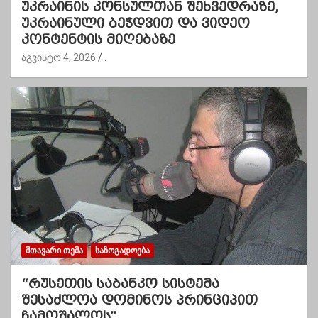
უკრაინის კონსულთან შეხვედრაზე,
უკრაინული ბეჭდვით და ვიდეო
კონტენტის მიღებაზე
აგვისტო 4, 2026
.
ᲛᲗᲐᲕᲐᲠᲘ ᲗᲔᲛᲐ
ᲡᲐᲖᲝᲒᲐᲓᲝᲔᲑᲐ
“რუსეთის საბანკო სისტემა
შესაძლოა დომინოს პრინციპით
ჩამოშალოს”