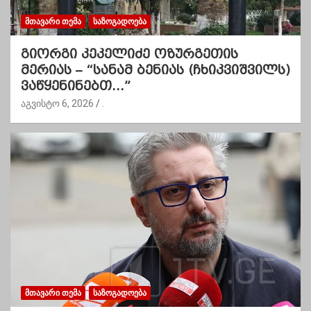
ᲛᲗᲐᲕᲐᲠᲘ ᲗᲔᲛᲐ
ᲡᲐᲖᲝᲒᲐᲓᲝᲔᲑᲐ
გიორგი კეკელიძე ოზურგეთის
მერიას – “სანამ ბენიას (ჩხიკვიშვილს)
ვაწყენინებთ…”
აგვისტო 6, 2026
.
ᲛᲗᲐᲕᲐᲠᲘ ᲗᲔᲛᲐ
ᲡᲐᲖᲝᲒᲐᲓᲝᲔᲑᲐ