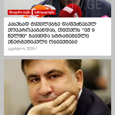
ᲛᲗᲐᲕᲐᲠᲘ ᲗᲔᲛᲐ
ᲡᲐᲖᲝᲒᲐᲓᲝᲔᲑᲐ
პასუხად ტყუილებზე დაფუძნებულ
ქოცპროპაგანდას, თითქოს “იმ 9
წელში” გაიყიდა სტრატეგიული
ენერგეტიკული ობიექტები
აგვისტო 6, 2026
.