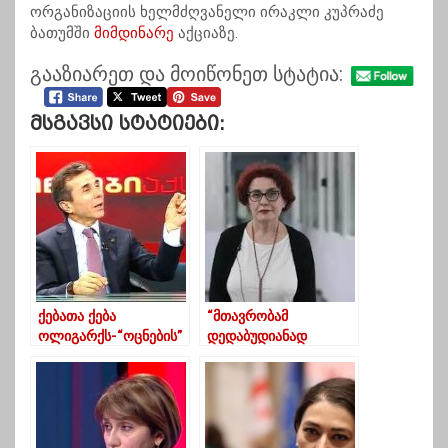
ორგანიზაციის ხელმძღვანელი ირაკლი კუპრაძე
ბათუმში
მიმდინარე
აქციაზე.
გააზიარეთ და მოიწონეთ სტატია:
Მსგავსი Სტატიები:
ქებათა ქება
“მთავრობამ
ოლიგარქს-“ოცნების”
დედაბუდიანად
წევრთა გამორჩეული
პატიმრობა
შეფასებები
მოგვისაჯა”-
ფსიქოლოგი