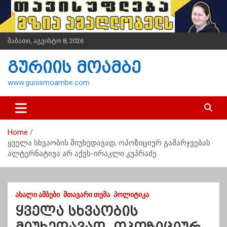
S
k
i
p
შაბათი, აგვისტო 8, 2026
t
o
გურიის მოამბე
c
o
www.guriismoambe.com
n
t
e
n
Home
t
ყველა სხვაობის მიუხედავად, ოპოზიციურ გამარჯვებას
ალტერნატივა არ აქვს-ირაკლი კუპრაძე
ᲐᲮᲐᲚᲘ ᲐᲛᲑᲔᲑᲘ
ᲛᲗᲐᲕᲐᲠᲘ ᲗᲔᲛᲐ
ᲞᲝᲚᲘᲢᲘᲙᲐ
ყველა სხვაობის