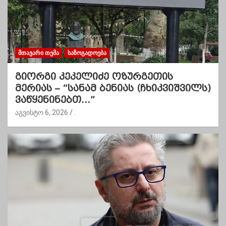
ᲛᲗᲐᲕᲐᲠᲘ ᲗᲔᲛᲐ
ᲡᲐᲖᲝᲒᲐᲓᲝᲔᲑᲐ
გიორგი კეკელიძე ოზურგეთის
მერიას – “სანამ ბენიას (ჩხიკვიშვილს)
ვაწყენინებთ…”
აგვისტო 6, 2026
.