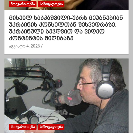
ᲛᲗᲐᲕᲐᲠᲘ ᲗᲔᲛᲐ
ᲡᲐᲖᲝᲒᲐᲓᲝᲔᲑᲐ
მიხეილ სააკაშვილი-უარს მეუბნებიან
უკრაინის კონსულთან შეხვედრაზე,
უკრაინული ბეჭდვით და ვიდეო
კონტენტის მიღებაზე
აგვისტო 4, 2026
.
ᲛᲗᲐᲕᲐᲠᲘ ᲗᲔᲛᲐ
ᲡᲐᲖᲝᲒᲐᲓᲝᲔᲑᲐ