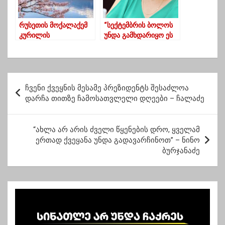
რუსეთის მოქალაქემ
“სექტემბრის ბოლოს
კურილის
უნდა გამხდარიყო ეს
კუნძულებიდან
ამბავი ცნობილი,
იაპონიამდე გაცურა
ქოცებმაც იცოდნენ,
და პოლიტიკური
პანიკაში იყვნენ,
თავშესაფარი ითხოვა
ამიტომ “დაასწრეს…” –
პ
ჯანგირაშვილი
ჩვენი ქვეყნის მესამე პრეზიდენტს შესაძლოა
ო
დარჩა თითზე ჩამოსათვლელი დღეები – ჩალაძე
ს
ტ
“ახლა არ არის ძველი წყენების დრო, ყველამ
ერთად ქვეყანა უნდა გადავარჩინოთ” – ნინო
ი
ბურჯანაძე
ს
ნ
ა
ვ