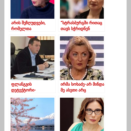
არის შეზღუდვები,
“სტრასბურგში რითაც
რომელთა
თავს სჭრიდნენ
შემსუბუქებაც
საქართველოს და
შესაძლებელია-
სააკაშვილს, მოვიგეთ”
ინფექციონისტი
ფლანგვის
ირმა სოხაძე-არ მინდა
დეტექტორი-
მე ასეთი არც
ოზურგეთის მერმა
ოპოზიცია და არც
ბოლო სამ წელიწადში
ხელისუფლება
143 000 ლარის
უძრავი ქონება შეიძინა