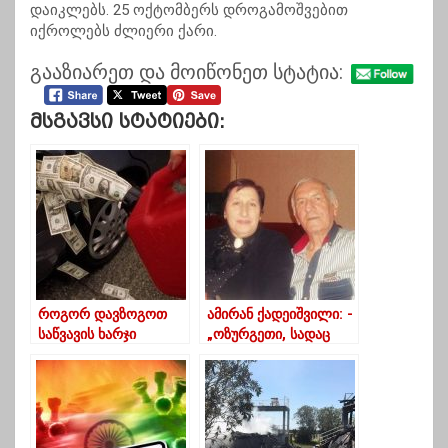
დაიკლებს. 25 ოქტომბერს დროგამოშვებით
იქროლებს ძლიერი ქარი.
გააზიარეთ და მოიწონეთ სტატია:
Მსგავსი Სტატიები:
როგორ დავზოგოთ
ამირან ქადეიშვილი: -
საწვავის ხარჯი
„ოზურგეთი, სადაც
ზამთრის პერიოდში
ჩემი მაყურებელი
ავტომობილით
მყავს, ჩემი განძია“
მოძრაობისას