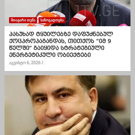
ᲛᲗᲐᲕᲐᲠᲘ ᲗᲔᲛᲐ
ᲡᲐᲖᲝᲒᲐᲓᲝᲔᲑᲐ
პასუხად ტყუილებზე დაფუძნებულ
ქოცპროპაგანდას, თითქოს “იმ 9
წელში” გაიყიდა სტრატეგიული
ენერგეტიკული ობიექტები
აგვისტო 6, 2026
.