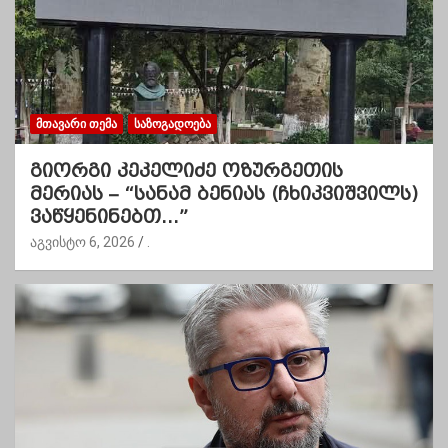
ᲛᲗᲐᲕᲐᲠᲘ ᲗᲔᲛᲐ
ᲡᲐᲖᲝᲒᲐᲓᲝᲔᲑᲐ
გიორგი კეკელიძე ოზურგეთის
მერიას – “სანამ ბენიას (ჩხიკვიშვილს)
ვაწყენინებთ…”
აგვისტო 6, 2026
.