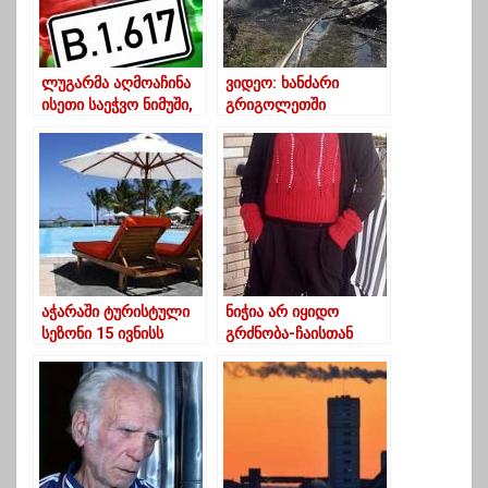
ლუგარმა აღმოაჩინა
ვიდეო: ხანძარი
ისეთი საეჭვო ნიმუში,
გრიგოლეთში
რომელიც
ლიკვიდირებულია
საქართველოში
აქამდე არ უნახავთ
აჭარაში ტურისტული
ნიჭია არ იყიდო
სეზონი 15 ივნისს
გრძნობა-ჩაისთან
ოფიციალურად
მოსაყოლი ამბავი
გაიხსნება