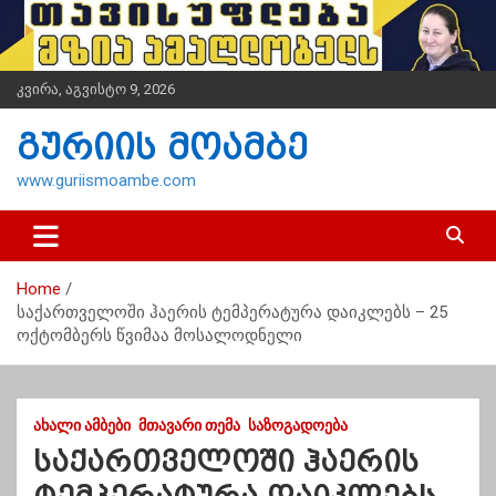
S
k
i
p
კვირა, აგვისტო 9, 2026
t
o
გურიის მოამბე
c
o
www.guriismoambe.com
n
t
e
n
Home
t
საქართველოში ჰაერის ტემპერატურა დაიკლებს – 25
ოქტომბერს წვიმაა მოსალოდნელი
ᲐᲮᲐᲚᲘ ᲐᲛᲑᲔᲑᲘ
ᲛᲗᲐᲕᲐᲠᲘ ᲗᲔᲛᲐ
ᲡᲐᲖᲝᲒᲐᲓᲝᲔᲑᲐ
საქართველოში ჰაერის