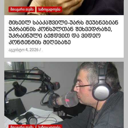
ᲛᲗᲐᲕᲐᲠᲘ ᲗᲔᲛᲐ
ᲡᲐᲖᲝᲒᲐᲓᲝᲔᲑᲐ
მიხეილ სააკაშვილი-უარს მეუბნებიან
უკრაინის კონსულთან შეხვედრაზე,
უკრაინული ბეჭდვით და ვიდეო
კონტენტის მიღებაზე
აგვისტო 4, 2026
.
ᲛᲗᲐᲕᲐᲠᲘ ᲗᲔᲛᲐ
ᲡᲐᲖᲝᲒᲐᲓᲝᲔᲑᲐ