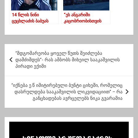
14 წლის ნინი
“ეს ანგარიში
ცეცხლაძის ბაბუას
კაცობრიობისთვის
სასამართლომ 1
წითელი კოდია,
წლიანი პატიმრობა
განგაშის ზარები
შეუფარდა
გამაყრუებელია” –
გაეროს ანგარიში
პ
“მდგომარეობა ყოველ წუთს შეიძლება
ო
დამძიმდეს”- რას ამბობს მიხეილ სააკაშვილის
პირადი ექიმი
ს
ტ
“იქნება ე.წ იმიტირებული ბუნტი ციხეში, რომელიც
ი
დასრულდება სააკაშვილის ლიკვიდაციით” – რა
ს
განცხადებას ავრცელებს ნიკა გვარამია
ნ
ა
ვ
ი