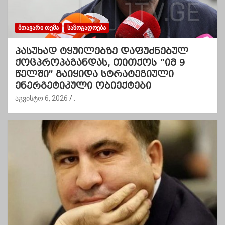
ᲛᲗᲐᲕᲐᲠᲘ ᲗᲔᲛᲐ
ᲡᲐᲖᲝᲒᲐᲓᲝᲔᲑᲐ
პასუხად ტყუილებზე დაფუძნებულ
ქოცპროპაგანდას, თითქოს “იმ 9
წელში” გაიყიდა სტრატეგიული
ენერგეტიკული ობიექტები
აგვისტო 6, 2026
.