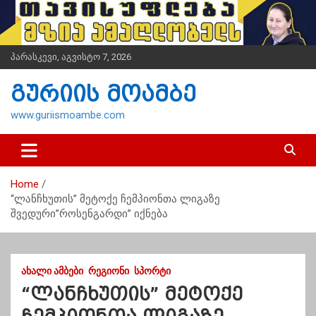
S
k
i
p
პარასკევი, აგვისტო 7, 2026
t
o
გურიის მოამბე
c
o
www.guriismoambe.com
n
t
e
n
Home
t
“ლანჩხუთის” მეტოქე ჩემპიონთა ლიგაზე
შვედური”როსენგარდი” იქნება
ᲐᲮᲐᲚᲘ ᲐᲛᲑᲔᲑᲘ
ᲠᲔᲒᲘᲝᲜᲘ
ᲡᲞᲝᲠᲢᲘ
“ლანჩხუთის” მეტოქე