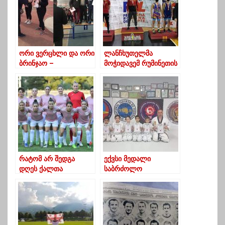
ორი ვერცხლი და ორი
ლანჩხუთელმა
ბრინჯაო –
მოჭიდავემ რუმინეთის
ოზურგეთელი
საერთაშორისო
მძლეოსნების
ტურნირზე, ოქროს
მონაპოვარი
მედალი აიღო
რატომ არ შედგა
ექვსი მედალი
დღეს ქალთა
საბრძოლო
ჩემპიონატის
ხელოვნების
ცენტრალური მატჩი?
ჩემპიონატიდან