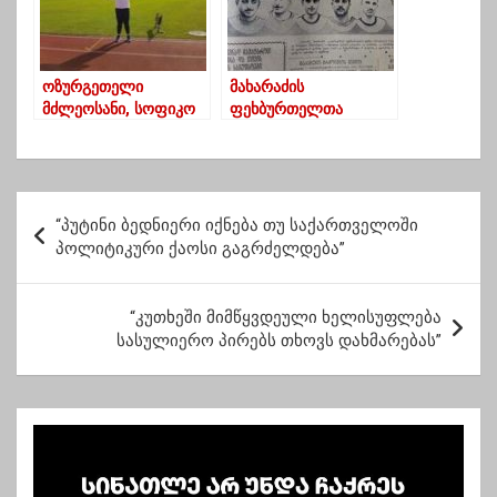
ოზურგეთელი
მახარაძის
მძლეოსანი, სოფიკო
ფეხბურთელთა
შათირიშვილი
გუნდი-1959 წელი
ოლიმპიური თამაშების
მონაწილეა
პ
“პუტინი ბედნიერი იქნება თუ საქართველოში
ო
პოლიტიკური ქაოსი გაგრძელდება”
ს
ტ
“კუთხეში მიმწყვდეული ხელისუფლება
სასულიერო პირებს თხოვს დახმარებას”
ი
ს
ნ
ა
ვ