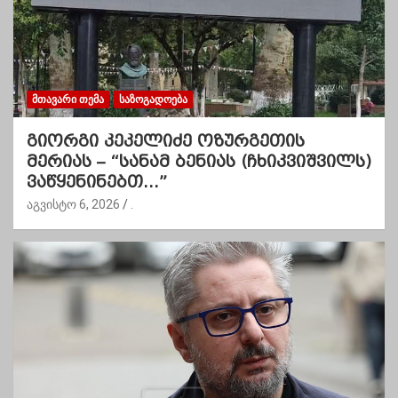
ᲛᲗᲐᲕᲐᲠᲘ ᲗᲔᲛᲐ
ᲡᲐᲖᲝᲒᲐᲓᲝᲔᲑᲐ
გიორგი კეკელიძე ოზურგეთის
მერიას – “სანამ ბენიას (ჩხიკვიშვილს)
ვაწყენინებთ…”
აგვისტო 6, 2026
.