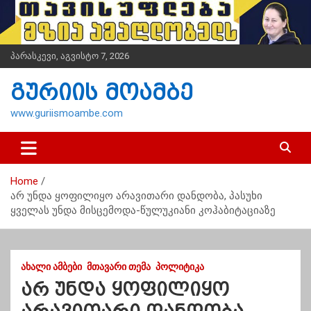
S
k
i
p
პარასკევი, აგვისტო 7, 2026
t
o
გურიის მოამბე
c
o
www.guriismoambe.com
n
t
e
n
Home
t
არ უნდა ყოფილიყო არავითარი დანდობა, პასუხი
ყველას უნდა მისცემოდა-წულუკიანი კოჰაბიტაციაზე
ᲐᲮᲐᲚᲘ ᲐᲛᲑᲔᲑᲘ
ᲛᲗᲐᲕᲐᲠᲘ ᲗᲔᲛᲐ
ᲞᲝᲚᲘᲢᲘᲙᲐ
არ უნდა ყოფილიყო