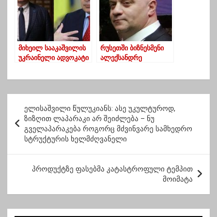
მხარი დაუჭირა
მიხეილ სააკაშვილი
მოინახულა
მიხეილ სააკაშვილის
რუსეთში ბიზნესმენი
უკრაინელი ადვოკატი
ალექსანდრე
ქვეყანაში შემოუშვეს –
ებრალიძე დააკავეს
ევგენი გრუშოვეცი
გორის სამხედრო
ჰოსპიტალში მივიდა
პ
ელისაშვილი წულუკიანს: ასე უკულტუროდ,
ო
ზიზღით ლაპარაკი არ შეიძლება – ნუ
გველაპარაკება როგორც მძვინვარე სამხედრო
ს
სტრუქტურის ხელმძღვანელი
ტ
ი
პროდუქტზე ფასებმა კატასტროფული ტემპით
ს
მოიმატა
ნ
ა