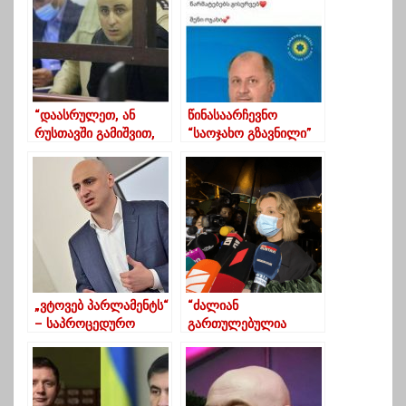
“დაასრულეთ, ან
წინასაარჩევნო
რუსთავში გამიშვით,
“საოჯახო გზავნილი”
ან გარეთ”
დეპუტატობის
კანდიდატს
„ვტოვებ პარლამენტს“
“ძალიან
– საპროცედურო
გართულებულია
საკითხთა კომიტეტმა
შესვლა… რეკავენ
ნიკა მელიასთვის
სადღაც, ჩემთვის
სადეპუტატო უფლება-
გაურკვველია, სად” –
მოსილების შეწყვეტას
ნინო ლომჯარიამ