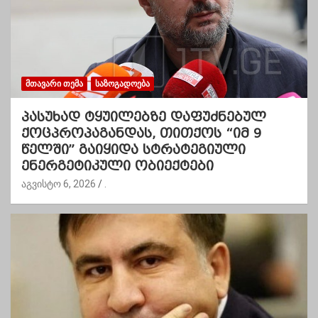
ᲛᲗᲐᲕᲐᲠᲘ ᲗᲔᲛᲐ
ᲡᲐᲖᲝᲒᲐᲓᲝᲔᲑᲐ
პასუხად ტყუილებზე დაფუძნებულ
ქოცპროპაგანდას, თითქოს “იმ 9
წელში” გაიყიდა სტრატეგიული
ენერგეტიკული ობიექტები
აგვისტო 6, 2026
.