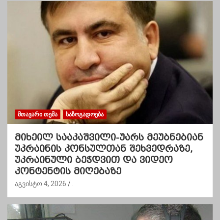
ᲛᲗᲐᲕᲐᲠᲘ ᲗᲔᲛᲐ
ᲡᲐᲖᲝᲒᲐᲓᲝᲔᲑᲐ
მიხეილ სააკაშვილი-უარს მეუბნებიან
უკრაინის კონსულთან შეხვედრაზე,
უკრაინული ბეჭდვით და ვიდეო
კონტენტის მიღებაზე
აგვისტო 4, 2026
.