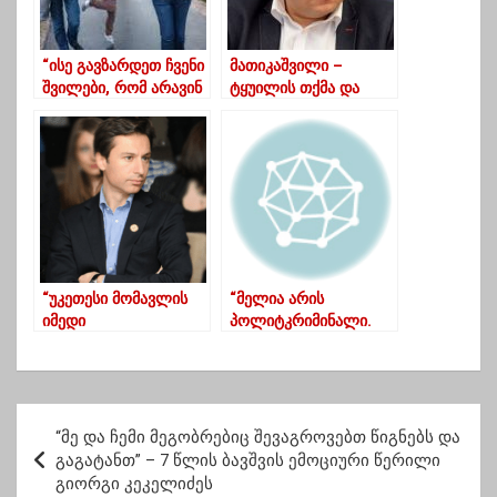
“ისე გავზარდეთ ჩვენი
მათიკაშვილი –
შვილები, რომ არავინ
ტყუილის თქმა და
შეუწუხებიათ”
ტყუილის ტირაჟირება
სააკაშვილის და
„ნაციონალური
მოძრაობის“ ცნობილი
„ჯოკერი ა“
“უკეთესი მომავლის
“მელია არის
იმედი
პოლიტკრიმინალი.
საქართველოში,
შეზღუდული
მილევის ზღვარზეა”
ინტელექტუალური
შესაძლებლობების
მქონე
პ
პოლიტკრიმინალი’
“მე და ჩემი მეგობრებიც შევაგროვებთ წიგნებს და
ო
გაგატანთ” – 7 წლის ბავშვის ემოციური წერილი
გიორგი კეკელიძეს
ს