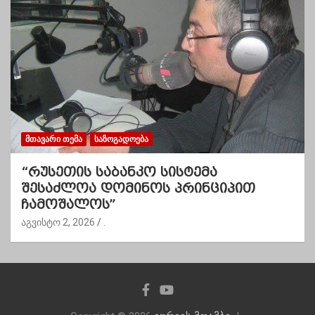
ᲛᲗᲐᲕᲐᲠᲘ ᲗᲔᲛᲐ
ᲡᲐᲖᲝᲒᲐᲓᲝᲔᲑᲐ
“რუსეთის საბანკო სისტემა
შესაძლოა დომინოს პრინციპით
ჩამოშალოს”
აგვისტო 2, 2026
.