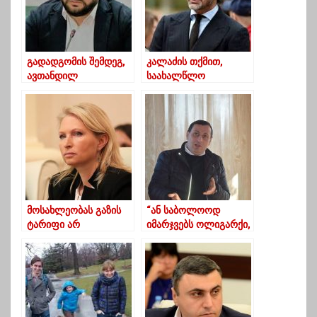
გადადგომის შემდეგ,
კალაძის თქმით,
ავთანდილ
საახალწლო
თალაკვაძე
სოფელში დასახარჯი
თანამშრომლებსა და
თანხა გაჭირვებულ
კოლეგებს მიმართავს
მოქალაქეებს
მოხმარდება
მოსახლეობას გაზის
“ან საბოლოოდ
ტარიფი არ
იმარჯვებს ოლიგარქი,
გაუძვირდება – ნათია
ან”….
თურნავა