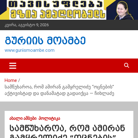
S
k
i
p
კვირა, აგვისტო 9, 2026
t
o
გურიის მოამბე
c
o
www.guriismoambe.com
n
t
e
n
Home
t
სამწუხაროა, რომ ამირან გამყრელიძე “ოცნების”
აქტივისტად და დანამატად გადაიქცა — ჩიხლაძე
ᲐᲮᲐᲚᲘ ᲐᲛᲑᲔᲑᲘ
ᲞᲝᲚᲘᲢᲘᲙᲐ
სამწუხაროა, რომ ამირან