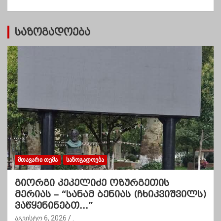
ბ
ი
საზოგადოება
ᲛᲗᲐᲕᲐᲠᲘ ᲗᲔᲛᲐ
ᲡᲐᲖᲝᲒᲐᲓᲝᲔᲑᲐ
გიორგი კეკელიძე ოზურგეთის
მერიას – “სანამ ბენიას (ჩხიკვიშვილს)
ვაწყენინებთ…”
აგვისტო 6, 2026
.