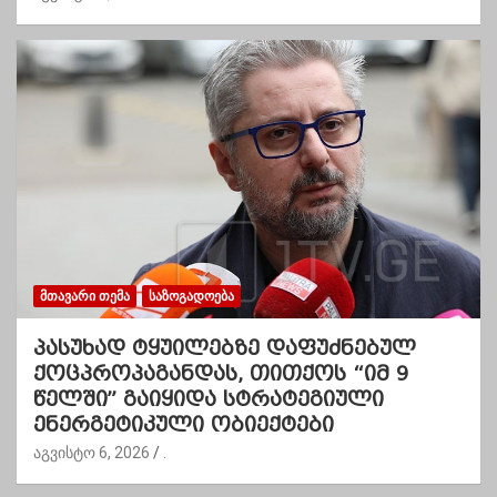
ᲛᲗᲐᲕᲐᲠᲘ ᲗᲔᲛᲐ
ᲡᲐᲖᲝᲒᲐᲓᲝᲔᲑᲐ
პასუხად ტყუილებზე დაფუძნებულ
ქოცპროპაგანდას, თითქოს “იმ 9
წელში” გაიყიდა სტრატეგიული
ენერგეტიკული ობიექტები
აგვისტო 6, 2026
.