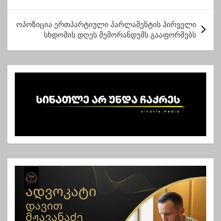
ტ
ოპოზიცია ერთპარტიული პარლამენტის პირველი
ი
სხდომის დღეს მემორანდუმს გააფორმებს
ს
ნ
ა
ვ
ი
გ
ა
ც
ი
ა