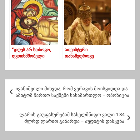
დეტალები
“დღეს არ სთხოვო,
ათეისტური
ღვთისმშობელი
თანამედროვე
დაღლილია”..
აზროვნება, სხვა
რეალობის
შესაქმნელად
ემზადება- ილია
პ
მეორე
ივანიშვილი მიხვდა, რომ ვერავის მოისყიდდა და
ო
ამიტომ ჩართო საქმეში სასამართლო – ოპოზიცია
ს
ტ
ლარის გაუფასურებამ სახელმწიფო ვალი 1.84
მლრდ ლარით გაზარდა – აუდიტის დასკვნა
ი
ს