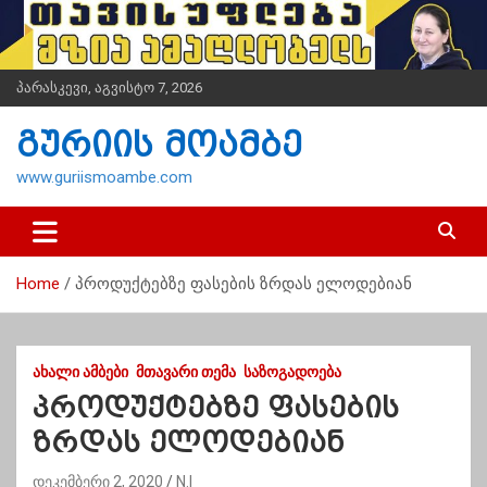
S
k
i
p
პარასკევი, აგვისტო 7, 2026
t
o
გურიის მოამბე
c
o
www.guriismoambe.com
n
t
e
n
Home
პროდუქტებზე ფასების ზრდას ელოდებიან
t
ᲐᲮᲐᲚᲘ ᲐᲛᲑᲔᲑᲘ
ᲛᲗᲐᲕᲐᲠᲘ ᲗᲔᲛᲐ
ᲡᲐᲖᲝᲒᲐᲓᲝᲔᲑᲐ
პროდუქტებზე ფასების
ზრდას ელოდებიან
დეკემბერი 2, 2020
N.I