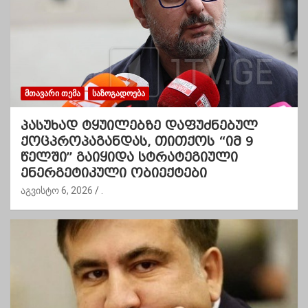
ᲛᲗᲐᲕᲐᲠᲘ ᲗᲔᲛᲐ
ᲡᲐᲖᲝᲒᲐᲓᲝᲔᲑᲐ
პასუხად ტყუილებზე დაფუძნებულ
ქოცპროპაგანდას, თითქოს “იმ 9
წელში” გაიყიდა სტრატეგიული
ენერგეტიკული ობიექტები
აგვისტო 6, 2026
.