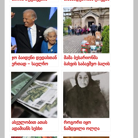
შედეგად ორი
ადამიანი დაშავდა
ჯო ბაიდენი დედასთან
მამა ბესარიონმა
ერთად – საელჩო
ბახვის საბავშვო ბაღის
მილოცვას ავრცელებს
აღსაზრდელებს
სააღდგომოდ
საჩუქრები გადასცა
ასეულობით ათას
როგორი იყო
ადამიანს სესხი
ნამდვილი ოლღა
გაუძვირდა-
ბებია (ფოტო)