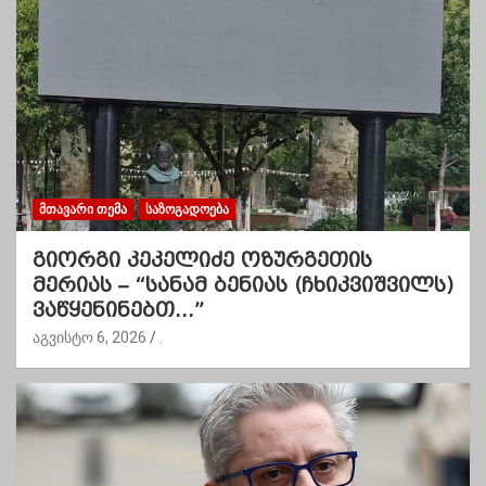
ᲛᲗᲐᲕᲐᲠᲘ ᲗᲔᲛᲐ
ᲡᲐᲖᲝᲒᲐᲓᲝᲔᲑᲐ
გიორგი კეკელიძე ოზურგეთის
მერიას – “სანამ ბენიას (ჩხიკვიშვილს)
ვაწყენინებთ…”
აგვისტო 6, 2026
.