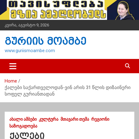
S
k
i
p
კვირა, აგვისტო 9, 2026
t
o
გურიის მოამბე
c
o
www.guriismoambe.com
n
t
e
n
Home
t
ქალები საქართველოდან-ვინ არის 31 წლის დიზაინერი
სოფელ გურიანთადან
ᲐᲮᲐᲚᲘ ᲐᲛᲑᲔᲑᲘ
ᲙᲣᲚᲢᲣᲠᲐ
ᲛᲗᲐᲕᲐᲠᲘ ᲗᲔᲛᲐ
ᲠᲔᲒᲘᲝᲜᲘ
ᲡᲐᲖᲝᲒᲐᲓᲝᲔᲑᲐ
ქალები