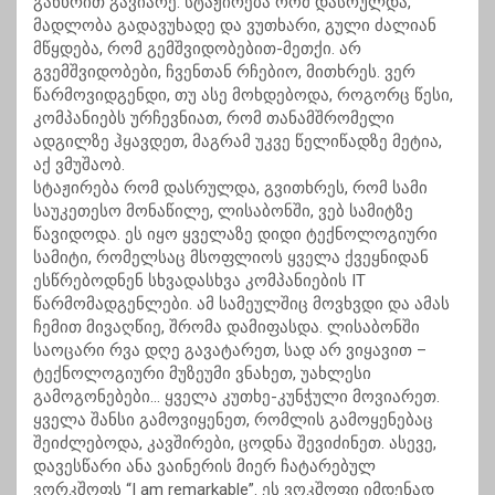
განხრით გავიარე. სტაჟირება რომ დასრულდა,
მადლობა გადავუხადე და ვუთხარი, გული ძალიან
მწყდება, რომ გემშვიდობებით-მეთქი. არ
გვემშვიდობები, ჩვენთან რჩებიო, მითხრეს. ვერ
წარმოვიდგენდი, თუ ასე მოხდებოდა, როგორც წესი,
კომპანიებს ურჩევნიათ, რომ თანამშრომელი
ადგილზე ჰყავდეთ, მაგრამ უკვე წელიწადზე მეტია,
აქ ვმუშაობ.
სტაჟირება რომ დასრულდა, გვითხრეს, რომ სამი
საუკეთესო მონაწილე, ლისაბონში, ვებ სამიტზე
წავიდოდა. ეს იყო ყველაზე დიდი ტექნოლოგიური
სამიტი, რომელსაც მსოფლიოს ყველა ქვეყნიდან
ესწრებოდნენ სხვადასხვა კომპანიების IT
წარმომადგენლები. ამ სამეულშიც მოვხვდი და ამას
ჩემით მივაღწიე, შრომა დამიფასდა. ლისაბონში
საოცარი რვა დღე გავატარეთ, სად არ ვიყავით –
ტექნოლოგიური მუზეუმი ვნახეთ, უახლესი
გამოგონებები… ყველა კუთხე-კუნჭული მოვიარეთ.
ყველა შანსი გამოვიყენეთ, რომლის გამოყენებაც
შეიძლებოდა, კავშირები, ცოდნა შევიძინეთ. ასევე,
დავესწარი ანა ვაინერის მიერ ჩატარებულ
ვორკშოფს “I am remarkable”. ეს ვოკშოფი იმდენად