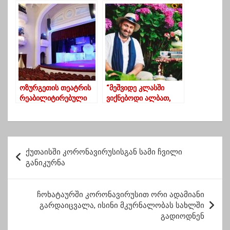
იყოს ნომერ პირველი
თეატრში”-ომარ
პრიორიტეტი”
ურუშაძე 77 წლის
გახდა
ოზურგეთის თეატრის
“მეშვიდე კლასში
რეაბილიტირებული
ვიქნებოდი ალბათ,
შენობა პრემიერებით
ჩვენმა ნათესავმა
14 მაისს გაიხსნება
გივიამ მოუყვა ბებიას
კაკოია ნაცვალაძეს
სასწაული თხები
პ
გამოუჯიშებია
ქუთაისში კორონავირუსისგან სამი ჩვილი
ო
ნასაკირალიდან,ტანა
განიკურნა
დ დიდვანი არიენ”
ს
ტ
ჩოხატაურში კორონავირუსით ორი ადამიანი
გარდაიცვალა, ისინი მკურნალობას სახლში
ი
გადიოდნენ
ს