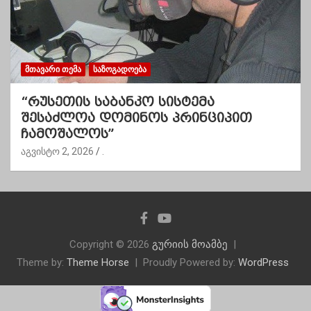
ᲛᲗᲐᲕᲐᲠᲘ ᲗᲔᲛᲐ
ᲡᲐᲖᲝᲒᲐᲓᲝᲔᲑᲐ
“რუსეთის საბანკო სისტემა
შესაძლოა დომინოს პრინციპით
ჩამოშალოს”
აგვისტო 2, 2026
.
Copyright © 2026
გურიის მოამბე
Theme by:
Theme Horse
Proudly Powered by:
WordPress