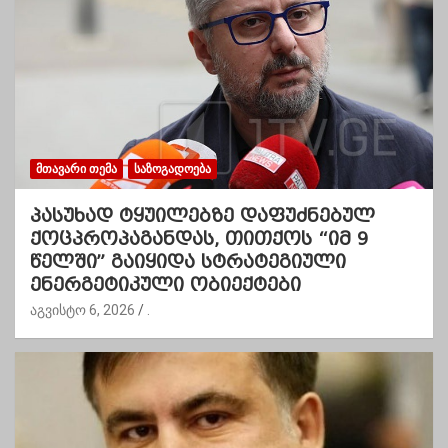
ᲛᲗᲐᲕᲐᲠᲘ ᲗᲔᲛᲐ
ᲡᲐᲖᲝᲒᲐᲓᲝᲔᲑᲐ
პასუხად ტყუილებზე დაფუძნებულ
ქოცპროპაგანდას, თითქოს “იმ 9
წელში” გაიყიდა სტრატეგიული
ენერგეტიკული ობიექტები
აგვისტო 6, 2026
.