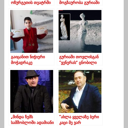
ოზურგეთის თეატრში
მოგზაურობა გურიაში
გაიცანით ნიჭიერი
გურიაში თოვლისგან
მოჭადრაკე
“ვენერას” ცნობილი
ოზურგეთიდან
ქანდაკება გააკეთეს
„მინდა ჩემს
“ახლა ყველაზე ბერი
სამშობლოში ადამიანი
კაცი მე ვარ