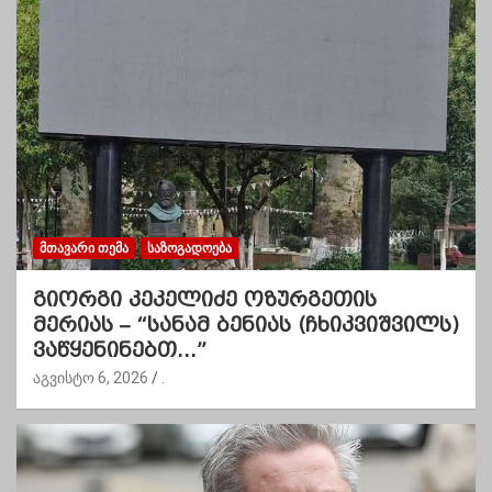
ᲛᲗᲐᲕᲐᲠᲘ ᲗᲔᲛᲐ
ᲡᲐᲖᲝᲒᲐᲓᲝᲔᲑᲐ
გიორგი კეკელიძე ოზურგეთის
მერიას – “სანამ ბენიას (ჩხიკვიშვილს)
ვაწყენინებთ…”
აგვისტო 6, 2026
.