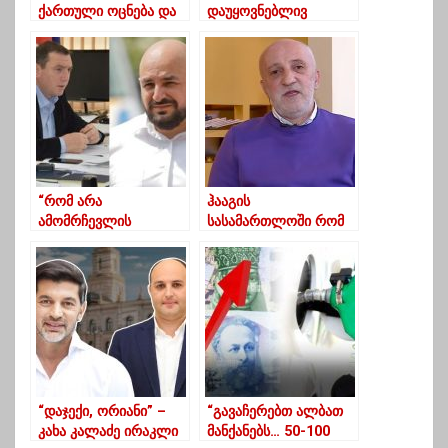
ქართული ოცნება და
დაუყოვნებლივ
ენმ ძალიან სწრაფად
სააკაშვილის
კარგავენ
განთავისუფლებას…
მხარდამჭერებს
დღეს კიდევ ერთხელ
საქართველომ
ძალიან არ მინდა რომ
შეირცხვინოს თავი”-
კოტე ყუბანეიშვილი
“რომ არა
ჰააგის
ამომრჩევლის
სასამართლოში რომ
მოსყიდვა და
დაუსვან რუსეთ-
დაშინება, დადებდით
საქართველოს ომზე
ამ შედეგს?”-
ხელისუფლებას
შარაშენიძე
კითხვა და დადებითი
თალაკვაძეს
პასუხი გასცენ, იქნება
ეს ქვეყნის ღალატი?-
ხუხაშვილი
“დაჯექი, ორიანი” –
“გავაჩერებთ ალბათ
კახა კალაძე ირაკლი
მანქანებს… 50-100