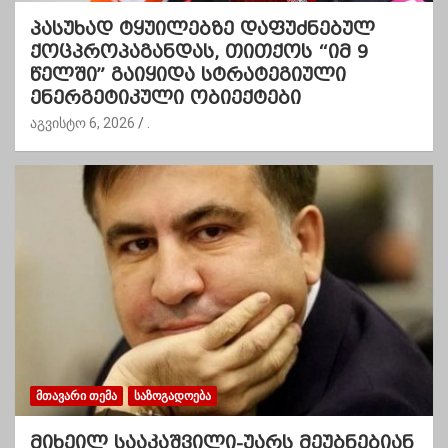
პასუხად ტყუილებზე დაფუძნებულ
ქოცპროპაგანდას, თითქოს “იმ 9
წელში” გაიყიდა სტრატეგიული
ენერგეტიკული ობიექტები
აგვისტო 6, 2026
.
ᲛᲗᲐᲕᲐᲠᲘ ᲗᲔᲛᲐ
ᲡᲐᲖᲝᲒᲐᲓᲝᲔᲑᲐ
მიხეილ სააკაშვილი-უარს მეუბნებიან