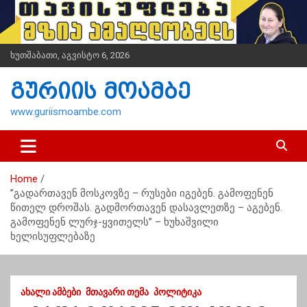
S
k
i
p
ხუთშაბათი, აგვისტო 6, 2026
t
o
გურიის მოამბე
c
o
www.guriismoambe.com
n
t
e
n
Home
t
”გადართავენ მოსკოვზე – რუსები იგებენ. გამოფენენ
წითელ დროშას. გადმორთავენ დასავლეთზე – აგებენ.
გამოფენენ ლურჯ-ყვითელს” – ხუხაშვილი
ხელისუფლებაზე
ᲐᲮᲐᲚᲘ ᲐᲛᲑᲔᲑᲘ
ᲛᲗᲐᲕᲐᲠᲘ ᲗᲔᲛᲐ
ᲞᲝᲚᲘᲢᲘᲙᲐ