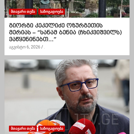
ᲛᲗᲐᲕᲐᲠᲘ ᲗᲔᲛᲐ
ᲡᲐᲖᲝᲒᲐᲓᲝᲔᲑᲐ
გიორგი კეკელიძე ოზურგეთის
მერიას – “სანამ ბენია (ჩხიკვიშვილს)
ვაწყენინებთ…”
აგვისტო 6, 2026
.
ᲛᲗᲐᲕᲐᲠᲘ ᲗᲔᲛᲐ
ᲡᲐᲖᲝᲒᲐᲓᲝᲔᲑᲐ