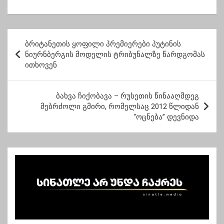
ნადირაძეს
ლარამდე გაიზარდა
ხარჯი” – ბენზინის
ფასი 4 ლარი გახდება
პ
ბრიტანეთის ყოფილი პრემიერები პუტინის
ო
ნიურნბერგის მოდელის ტრიბუნალზე წარდგომას
ითხოვენ
ს
ტ
ბახვა ჩიქობავა – რუსეთის წინააღმდეგ
ი
მებრძოლი გმირი, რომელსაც 2012 წლიდან
ს
“ოცნება” დევნიდა
ნ
ა
ვ
ი
გ
ა