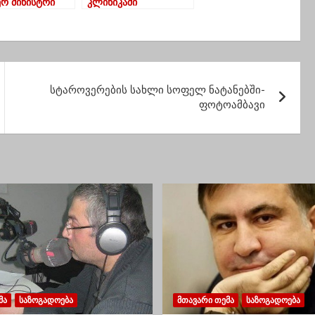
ერ მინისტრი
კლინიკაში
გადაიყვანეს
სტაროვერების სახლი სოფელ ნატანებში-
ფოტოამბავი
ᲛᲐ
ᲡᲐᲖᲝᲒᲐᲓᲝᲔᲑᲐ
ᲛᲗᲐᲕᲐᲠᲘ ᲗᲔᲛᲐ
ᲡᲐᲖᲝᲒᲐᲓᲝᲔᲑᲐ