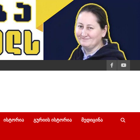
ᲘᲡᲢᲝᲠᲘᲐ
ᲒᲣᲠᲘᲘᲡ ᲘᲡᲢᲝᲠᲘᲐ
ᲛᲔᲓᲘᲪᲘᲜᲐ