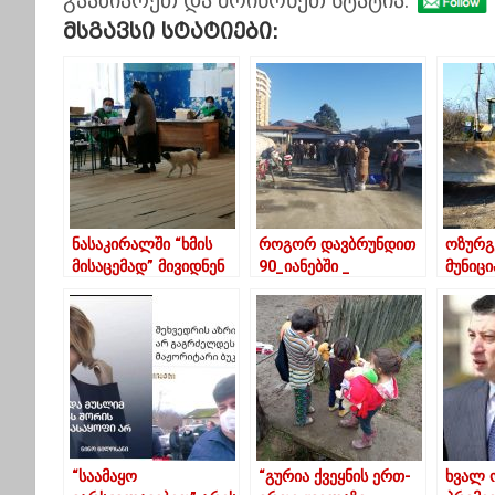
Მსგავსი Სტატიები:
ნასაკირალში “ხმის
როგორ დავბრუნდით
ოზურგ
მისაცემად” მივიდნენ
90_იანებში _
მუნიც
ფოტოები ბათუმიდან
საგზა
ინფრა
მოწყობ
ინტენ
მიმდი
“საამაყო
“გურია ქვეყნის ერთ-
ხვალ 