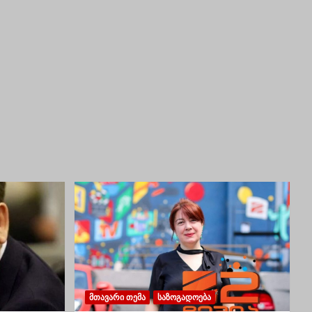
ᲛᲗᲐᲕᲐᲠᲘ ᲗᲔᲛᲐ
ᲡᲐᲖᲝᲒᲐᲓᲝᲔᲑᲐ