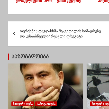
ვარსკვლავებით” არის
ერთი ყველაზე
პრემი
წარმოდგენილი გურია
გაჭირვებული მხარეა-
ეწვევა
ერთპარტიულ
ვაგროვებთ
“პარლამენტში”
ტანსაცმელს და
ყველაფერს რაც
პ
გამოადგებათ”
თურქების თავდასხმა შეკვეთილის სიმაგრეზე
ო
და „გზააბნეული“ რუსული ფრეგატი
ს
ტ
საზოგადოება
ი
ს
ნ
ა
ვ
ᲛᲗᲐᲕᲐᲠᲘ ᲗᲔᲛᲐ
ᲡᲐᲖᲝᲒᲐᲓᲝᲔᲑᲐ
ᲛᲗᲐᲕᲐᲠᲘ ᲗᲔ