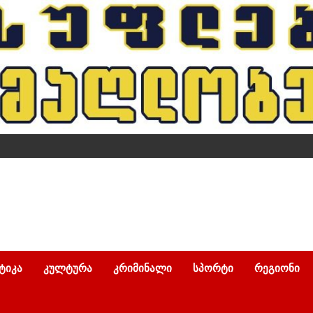
ᲢᲘᲙᲐ
ᲙᲣᲚᲢᲣᲠᲐ
ᲙᲠᲘᲛᲘᲜᲐᲚᲘ
ᲡᲞᲝᲠᲢᲘ
ᲠᲔᲒᲘᲝᲜᲘ