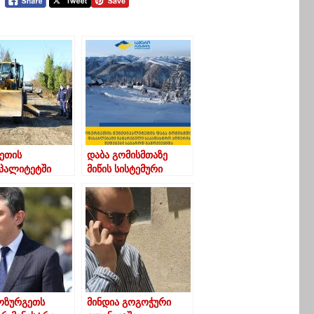
ეთის
დაბა გომისმთაზე
იპალიტეტში
მიწის სისტემური
ო
რეგისტრაციის
სტრუქტურის
ფარგლებში
ის სამუშაოები
ჩატარებული
სიურად
საკადასტრო აღწერის
ნარეობს
შედეგები საჯაროდ
გამოქვეყნდა
ოზურგეთს
მინდია გოგოჭური