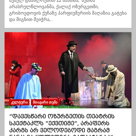
წუსელ დაახლოებით 22 საათზა, ხუთმა
არასრულწლოვანმა, ქალაქ ოზურგეთში,
გრიბოედოვის ქუჩაზე პარფიუმერიის მაღაზია გატეხა
და შიგნით შეიჭრა,…
ᲙᲣᲚᲢᲣᲠᲐ
ᲛᲗᲐᲕᲐᲠᲘ ᲗᲔᲛᲐ
“დავესწარი ოზურგეთის თეატრის
სპექტაკლს “ექვთიმე“, არაფერს
კარგს არ ველოდებოდი მაგრამ