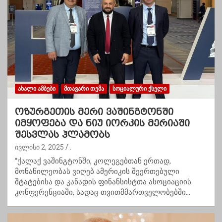
ᲐᲮᲐᲚᲘ ᲐᲛᲑᲔᲑᲘ
ᲛᲗᲐᲕᲐᲠᲘ ᲗᲔᲛᲐ
ᲡᲝᲪᲘᲐᲚᲣᲠᲘ ᲥᲡᲔᲚᲘ
ოზურგეთის მერი ვაშინგტონში
იმყოფება და ნიუ იორკის მერიაში
შესვლას ჰლამობს
ივლისი 2, 2025
.
“ქალაქ ვაშინგტონში, კოლეგებთან ერთად,
მონაწილეობას ვიღებ ამერიკის შეერთებული
შტატებისა და კანადის ფინანსისტთა ასოციაციის
კონფერენციაში, სადაც თვითმმართველობებში…