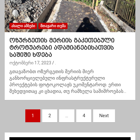
ᲐᲮᲐᲚᲘ ᲐᲛᲑᲔᲑᲘ
ᲛᲗᲐᲕᲐᲠᲘ ᲗᲔᲛᲐ
ოზურგეთის მერიის გაკეთებული
ტროტუარები ადამიანებისათვის
საშიში ხდება
ოქტომბერი 17, 2023
.
გთავაზობთ ოზურგეთის მერიის მიერ
განხორციელებული ინფრასტრუქტურული
პროექტების ფოტოკოლაჟს უკომენტაროდ. ერთი
შეხედვითაც კი ცხადია, თუ რამხელა საშიშროებას…
პ
1
2
…
4
Next
ო
ს