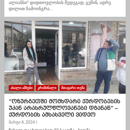
ალიანსი” დიდთოვლობის შედეგად, გუშინ, ადრე
დილით ჩამოინგრა.…
ᲐᲮᲐᲚᲘ ᲐᲛᲑᲔᲑᲘ
ᲙᲠᲘᲛᲘᲜᲐᲚᲘ
ᲛᲗᲐᲕᲐᲠᲘ ᲗᲔᲛᲐ
“ოზურგეთში მომხდარი ქურდობების
უკან არასრულწლოვანები დგანან” –
ქურდობის ამსახველი ვიდეო
მარტი 4, 2024
.