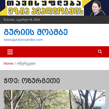
S
k
i
p
შაბათი, აგვისტო 8, 2026
t
o
გურიის მოამბე
c
o
www.guriismoambe.com
n
t
e
n
Home
ოზურგეთი
t
ჭდე:
ოზურგეთი