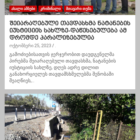
ᲐᲮᲐᲚᲘ ᲐᲛᲑᲔᲑᲘ
ᲙᲠᲘᲛᲘᲜᲐᲚᲘ
ᲛᲗᲐᲕᲐᲠᲘ ᲗᲔᲛᲐ
შეიარაღებული თავდასხმა ნატანების
იუსტიციის სახლზე-დაწესებულება ამ
დრომდე პარალიზებულია
ოქტომბერი 25, 2023
.
გამოძიებისათვის ჯერჯერობით დაუდგენელმა
პირებმა შეიარაღებული თავდასხმა, ნატანების
იუსტიციის სახლზე, დღეს ადრე დილით
განახორციელეს თავდამსხმელებმა შენობაში
შეაღწიეს,…