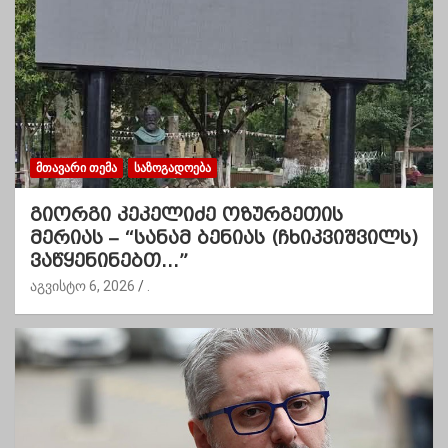
ᲛᲗᲐᲕᲐᲠᲘ ᲗᲔᲛᲐ
ᲡᲐᲖᲝᲒᲐᲓᲝᲔᲑᲐ
გიორგი კეკელიძე ოზურგეთის
მერიას – “სანამ ბენიას (ჩხიკვიშვილს)
ვაწყენინებთ…”
აგვისტო 6, 2026
.