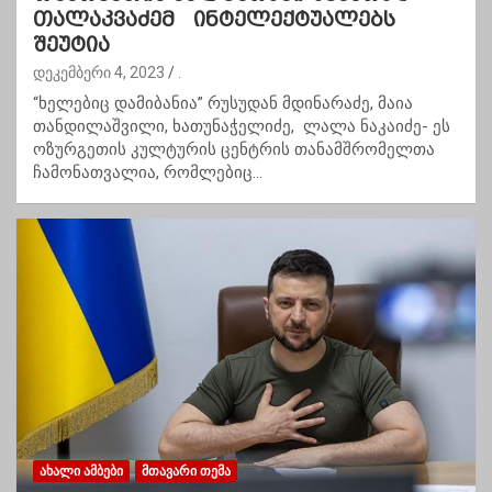
თალაკვაძემ ინტელექტუალებს
შეუტია
დეკემბერი 4, 2023
.
“ხელებიც დამიბანია” რუსუდან მდინარაძე, მაია
თანდილაშვილი, ხათუნაჭელიძე, ლალა ნაკაიძე- ეს
ოზურგეთის კულტურის ცენტრის თანამშრომელთა
ჩამონათვალია, რომლებიც…
ᲐᲮᲐᲚᲘ ᲐᲛᲑᲔᲑᲘ
ᲛᲗᲐᲕᲐᲠᲘ ᲗᲔᲛᲐ