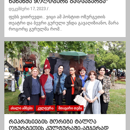
ნანახმა ყოლიფერს გადააჭარბა”
დეკემბერი 17, 2023
.
ფეხს ვითრევდი… ვიცი ამ პოსტით ოზურგეთის
თეატრი და ბევრი გურული უნდა გავაღიზიანო, მარა
როგორც გურულმა რომ…
ᲐᲮᲐᲚᲘ ᲐᲛᲑᲔᲑᲘ
ᲙᲣᲚᲢᲣᲠᲐ
ᲛᲗᲐᲕᲐᲠᲘ ᲗᲔᲛᲐ
რეპრესიების მორიგი ტალღა
ოზურგეთის კულტურაში-ამჯერად