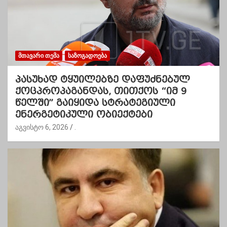
ᲛᲗᲐᲕᲐᲠᲘ ᲗᲔᲛᲐ
ᲡᲐᲖᲝᲒᲐᲓᲝᲔᲑᲐ
პასუხად ტყუილებზე დაფუძნებულ
ქოცპროპაგანდას, თითქოს “იმ 9
წელში” გაიყიდა სტრატეგიული
ენერგეტიკული ობიექტები
აგვისტო 6, 2026
.