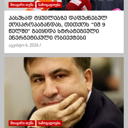
ᲛᲗᲐᲕᲐᲠᲘ ᲗᲔᲛᲐ
ᲡᲐᲖᲝᲒᲐᲓᲝᲔᲑᲐ
პასუხად ტყუილებზე დაფუძნებულ
ქოცპროპაგანდას, თითქოს “იმ 9
წელში” გაიყიდა სტრატეგიული
ენერგეტიკული ობიექტები
აგვისტო 6, 2026
.
ᲛᲗᲐᲕᲐᲠᲘ ᲗᲔᲛᲐ
ᲡᲐᲖᲝᲒᲐᲓᲝᲔᲑᲐ