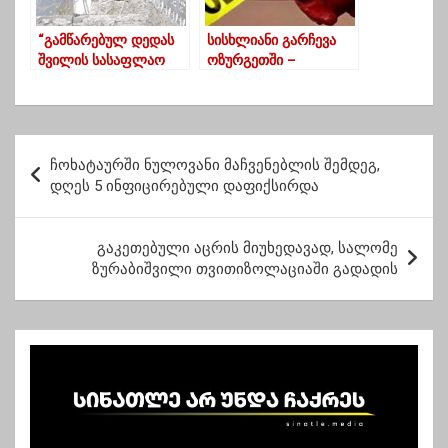
“გამწარებულ დედას
სისხლიანი გარჩევა
შვილის სასაფლაო
ოზურგეთში –
დაშლილი ხვდება”-
დაჭრილია 16 წლის
კომენდატის საათის
ბიჭი
დროს გაძარცვული
საფლავები
პ
ჩოხატაურში ნულოვანი მაჩვენებლის შემდეგ,
ო
დღეს 5 ინფიცირებული დაფიქსირდა
ს
ტ
გაკეთებული აცრის მიუხედავად, სალომე
ზურაბიშვილი თვითიზოლაციაში გადადის
ი
ს
ნ
ა
ვ
ი