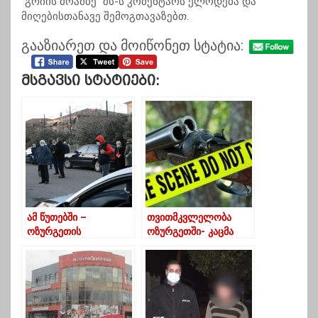
”გრიის მოამბე” შს-ს კომენტარს ელოდება და
მიღებისთანავე შემოგთავაზებთ.
გააზიარეთ და მოიწონეთ სტატია:
Მსგავსი Სტატიები:
ამ წუთებში –
თვითმკვლელობა
ოზურგეთის
ოზურგეთში- კაცმა
რაიონული
თავი სანადირო
სასამართლოს
თოფით მოიკლა
შენობის წინ
სასჯელმისჯილის
ოჯახის წევრმა
თვითმკვლელობა