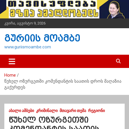
S
k
i
p
კვირა, აგვისტო 9, 2026
t
o
გურიის მოამბე
c
o
www.guriismoambe.com
n
t
e
n
Home
t
წუხელ ოზურგეთში კომენდანტის საათის დროს მაღაზია
გაქურდეს
ᲐᲮᲐᲚᲘ ᲐᲛᲑᲔᲑᲘ
ᲙᲠᲘᲛᲘᲜᲐᲚᲘ
ᲛᲗᲐᲕᲐᲠᲘ ᲗᲔᲛᲐ
ᲠᲔᲒᲘᲝᲜᲘ
წუხელ ოზურგეთში