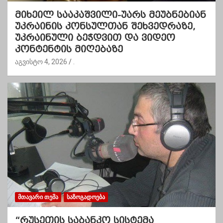
მიხეილ სააკაშვილი-უარს მეუბნებიან
უკრაინის კონსულთან შეხვედრაზე,
უკრაინული ბეჭდვით და ვიდეო
კონტენტის მიღებაზე
აგვისტო 4, 2026
.
ᲛᲗᲐᲕᲐᲠᲘ ᲗᲔᲛᲐ
ᲡᲐᲖᲝᲒᲐᲓᲝᲔᲑᲐ
“რუსეთის საბანკო სისტემა