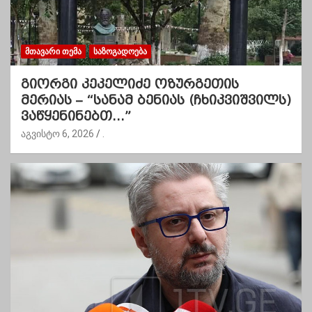
ᲛᲗᲐᲕᲐᲠᲘ ᲗᲔᲛᲐ
ᲡᲐᲖᲝᲒᲐᲓᲝᲔᲑᲐ
გიორგი კეკელიძე ოზურგეთის
მერიას – “სანამ ბენიას (ჩხიკვიშვილს)
ვაწყენინებთ…”
აგვისტო 6, 2026
.