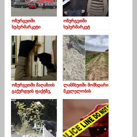
სცადა
ოზურგეთში
ოზურგეთში
სუპერმარკეტი
სუპერმარკეტ
“მოდერნი”
“მოდერნის”
დააყაჩაღეს
დაყაჩაღებისთვის
ერთი პირი დააკავეს
ოზურგეთში მაღაზიის
ლანჩხუთში მომხდარი
გაქურდვის ფაქტზე,
მკვლელობის
გამოძიება დაიწყო
დეტალები