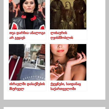
თეა დარჩია-ანალოგი
ლიხაურის
არ გვყავს
ღვისმშობლის
ქართველებს
სახელობის ეკლესიის
სამყაროში
უკანასკნელი
ერთმანეთის
წინამძღვარი
სიძულვილში
ისრაელში დასაქმების
ქვეყნები, საიდანაც
მსურველ
საქართველოში
საქართველოს
სუნამოები შემოდის
მოქალაქეებს
რეგისტრაცია
დღეიდან შეეძლებათ