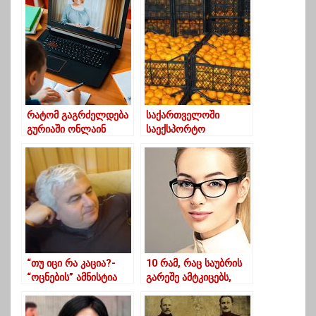
რატომ გაგრძელდება
საქართველოში
გურიაში ონლაინ
საექსპორტო
სწავლება პირველ
მანდარინი გაძვირდა
თებერვლამდე?
“თუ იცი რა კაცია?-
10 რამ, რაც საუბრის
“ოცნების” ამნისტია
გარეშე ამტკიცებს,
რო იყო, არ
რომ ინტელექტუალი
გამუუშვეს”
ხართ