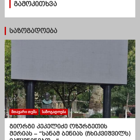
გამოკითხვა
ე
ბ
ი
საზოგადოება
ᲛᲗᲐᲕᲐᲠᲘ ᲗᲔᲛᲐ
ᲡᲐᲖᲝᲒᲐᲓᲝᲔᲑᲐ
გიორგი კეკელიძე ოზურგეთის
მერიას – “სანამ ბენიას (ჩხიკვიშვილს)