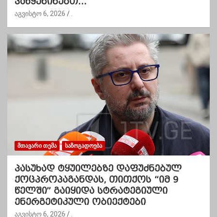
ვაწყენინებთ…”
აგვისტო 6, 2026
.
ᲛᲗᲐᲕᲐᲠᲘ ᲗᲔᲛᲐ
ᲡᲐᲖᲝᲒᲐᲓᲝᲔᲑᲐ
პასუხად ტყუილებზე დაფუძნებულ
ქოცპროპაგანდას, თითქოს “იმ 9
წელში” გაიყიდა სტრატეგიული
ენერგეტიკული ობიექტები
აგვისტო 6, 2026
.