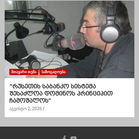
ᲛᲗᲐᲕᲐᲠᲘ ᲗᲔᲛᲐ
ᲡᲐᲖᲝᲒᲐᲓᲝᲔᲑᲐ
“რუსეთის საბანკო სისტემა
შესაძლოა დომინოს პრინციპით
ჩამოშალოს”
აგვისტო 2, 2026
.