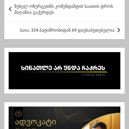
პ
წუხელ ოზურგეთში კომენდანტის საათის დროს
ო
მაღაზია გაქურდეს
ს
ტ
საია: 334 პატიმრობიდან 69 დაუსაბუთებელია
ი
ს
ნ
ა
ვ
ი
გ
ა
ც
ი