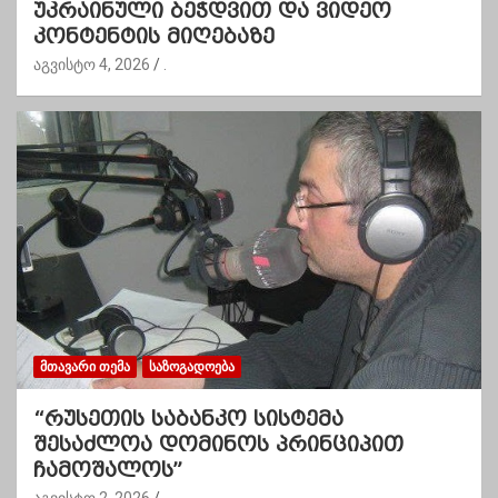
უკრაინული ბეჭდვით და ვიდეო
კონტენტის მიღებაზე
აგვისტო 4, 2026
.
ᲛᲗᲐᲕᲐᲠᲘ ᲗᲔᲛᲐ
ᲡᲐᲖᲝᲒᲐᲓᲝᲔᲑᲐ
“რუსეთის საბანკო სისტემა
შესაძლოა დომინოს პრინციპით
ჩამოშალოს”