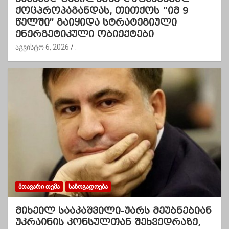
ქოცპროპაგანდას, თითქოს “იმ 9
წელში” გაიყიდა სტრატეგიული
ენერგეტიკული ობიექტები
აგვისტო 6, 2026
.
ᲛᲗᲐᲕᲐᲠᲘ ᲗᲔᲛᲐ
ᲡᲐᲖᲝᲒᲐᲓᲝᲔᲑᲐ
მიხეილ სააკაშვილი-უარს მეუბნებიან
უკრაინის კონსულთან შეხვედრაზე,