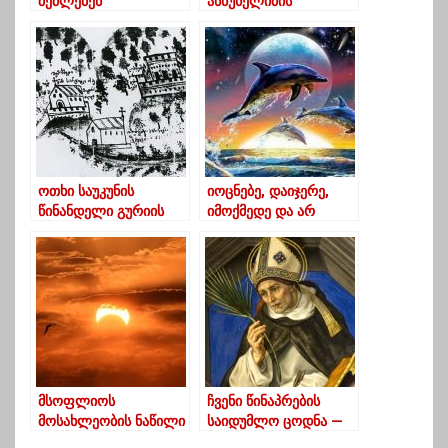
შეძლებენ
ანწუხელიძის
საქართველოს
სახელობის
საჰაერო საზღვარზე
სტიპენდიას
შემოსვლას PCR-
დააწესებს”-კეკელიძე
ტესტის უარყოფითი
პასუხის საფუძველზე
ოთხი საუკუნის
იოცნებე, დაიჯერე,
წინანდელი გურიის
იმოქმედე და არ
რუკა
დანებდე…
მსოფლიოს
ჩვენი წინაპრების
მოსახლეობის ნაწილი
საიდუმლო ცოდნა —
დღეს მზის
ხელოვნური