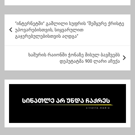
დაბნელებას იხილავს
ინტელექტი შუა
საუკუნეებში
პ
“ინტერნეტში” გაშლილი სუფრის “შემყურე ქრისტე
ო
უპოვარებისთვის, სიყვარულით
გაჯერებულებისთვის აღდგა”
ს
ტ
ხაშურის რაიონში ჭონაზე მისულ ბავშვებს
ი
დეპუტატმა 900 ლარი აჩუქა
ს
ნ
ა
ვ
ი
გ
ა
ც