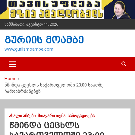
S
k
i
p
სამშაბათი, აგვისტო 11, 2026
t
o
გურიის მოამბე
c
o
www.guriismoambe.com
n
t
e
n
Home
t
წმინდა ცეცხლს საქართველოში 23:00 საათზე
ჩამოაბრძანებენ
ᲐᲮᲐᲚᲘ ᲐᲛᲑᲔᲑᲘ
ᲛᲗᲐᲕᲐᲠᲘ ᲗᲔᲛᲐ
ᲡᲐᲖᲝᲒᲐᲓᲝᲔᲑᲐ
წმინდა ცეცხლს