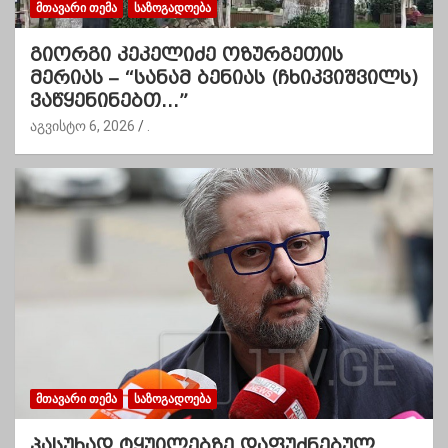
ᲛᲗᲐᲕᲐᲠᲘ ᲗᲔᲛᲐ
ᲡᲐᲖᲝᲒᲐᲓᲝᲔᲑᲐ
გიორგი კეკელიძე ოზურგეთის
მერიას – “სანამ ბენიას (ჩხიკვიშვილს)
ვაწყენინებთ…”
აგვისტო 6, 2026
.
ᲛᲗᲐᲕᲐᲠᲘ ᲗᲔᲛᲐ
ᲡᲐᲖᲝᲒᲐᲓᲝᲔᲑᲐ
პასუხად ტყუილებზე დაფუძნებულ