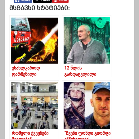
Მსგავსი Სტატიები:
უსახლკაროდ
12 წლის
დარჩენილი
გარდაცვლილი
ჩხაიძეების ოჯახი
ბავშვის ოჯახის
წევრები:
„ესაჭიროებოდა
ჟანგბადი და
დროულად არ მოხდა
მიწოდება“
რომელი ქვეყნები
“ჩვენი ფონდი გიორგი